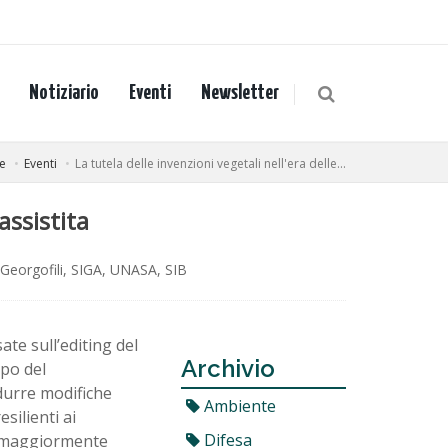
Notiziario
Eventi
Newsletter
e
Eventi
La tutela delle invenzioni vegetali nell'era delle...
assistita
Georgofili, SIGA, UNASA, SIB
ate sull’editing del
Archivio
po del
odurre modifiche
Ambiente
silienti ai
Difesa
 e maggiormente