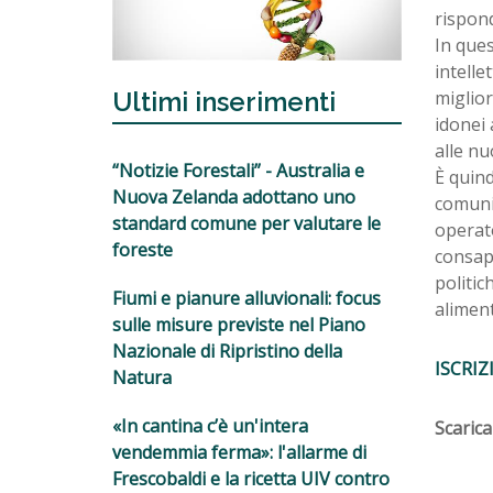
rispond
In ques
intelle
miglior
Ultimi inserimenti
idonei
alle nu
“Notizie Forestali” - Australia e
È quin
Nuova Zelanda adottano uno
comunic
standard comune per valutare le
operat
foreste
consape
politic
Fiumi e pianure alluvionali: focus
aliment
sulle misure previste nel Piano
Nazionale di Ripristino della
ISCRIZI
Natura
«In cantina c’è un'intera
Scaric
vendemmia ferma»: l'allarme di
Frescobaldi e la ricetta UIV contro