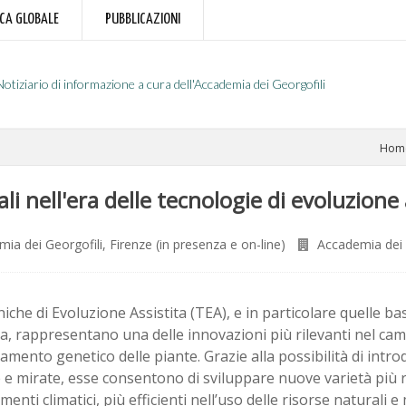
RCA GLOBALE
PUBBLICAZIONI
Notiziario di informazione a cura dell'Accademia dei Georgofili
Hom
li nell'era delle tecnologie di evoluzione 
ia dei Georgofili, Firenze (in presenza e on-line)
Accademia dei 
iche di Evoluzione Assistita (TEA), e in particolare quelle bas
, rappresentano una delle innovazioni più rilevanti nel cam
amento genetico delle piante. Grazie alla possibilità di intr
 e mirate, esse consentono di sviluppare nuove varietà più re
enti climatici, più efficienti nell’uso delle risorse naturali