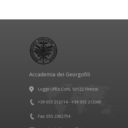
Accademia dei Georgofili
Logge Uffizi Corti, 50122 Firenze
+39 055 212114 - +39 055 213360
Fax: 055 2302754