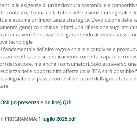
enti alle esigenze di un’agricoltura sostenibile e competitiva
to contesto, il tema della tutela delle invenzioni vegetali e dei
ttuale assume un’importanza strategica. L’evoluzione delle t
amento genetico richiede infatti una riflessione sugli strum
 a promuovere l’innovazione, garantendo al tempo stesso un
ove tecnologie.
di fondamentale definire regole chiare e condivise e promuo
azione efficace e scientificamente corretta, capace di coinv
ori del settore, ma anche i consumatori. Solo attraverso un
volezza delle opportunità offerte dalle TEA sarà possibile f
he adeguate e al passo con le sfide future dell’agricoltura e d
are.
ONI (in presenza e on line) QUI
a il PROGRAMMA:
1 luglio 2026.pdf