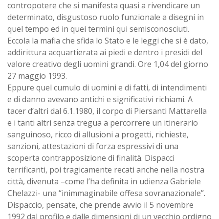
contropotere che si manifesta quasi a rivendicare un
determinato, disgustoso ruolo funzionale a disegni in
quel tempo ed in quei termini qui semisconosciuti.
Eccola la mafia che sfida lo Stato e le leggi che si è dato,
addirittura acquartierata ai piedi e dentro i presidi del
valore creativo degli uomini grandi. Ore 1,04 del giorno
27 maggio 1993.
Eppure quel cumulo di uomini e di fatti, di intendimenti
e di danno avevano antichi e significativi richiami. A
tacer d’altri dal 6.1.1980, il corpo di Piersanti Mattarella
e i tanti altri senza tregua a percorrere un itinerario
sanguinoso, ricco di allusioni a progetti, richieste,
sanzioni, attestazioni di forza espressivi di una
scoperta contrapposizione di finalità. Dispacci
terrificanti, poi tragicamente recati anche nella nostra
città, divenuta –come l’ha definita in udienza Gabriele
Chelazzi- una “inimmaginabile offesa sovranazionale”.
Dispaccio, pensate, che prende avvio il 5 novembre
1992 dal profilo e dalle dimensioni di un vecchio ordigno