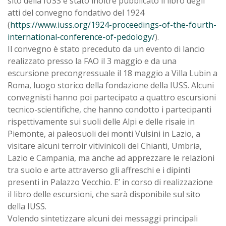
sito della IUSS è stato inoltre pubblicato il libro degli
atti del convegno fondativo del 1924
(
https://www.iuss.org/1924-proceedings-of-the-fourth-
international-conference-of-pedology/
).
Il convegno è stato preceduto da un evento di lancio
realizzato presso la FAO il 3 maggio e da una
escursione precongressuale il 18 maggio a Villa Lubin a
Roma, luogo storico della fondazione della IUSS. Alcuni
convegnisti hanno poi partecipato a quattro escursioni
tecnico-scientifiche, che hanno condotto i partecipanti
rispettivamente sui suoli delle Alpi e delle risaie in
Piemonte, ai paleosuoli dei monti Vulsini in Lazio, a
visitare alcuni terroir vitivinicoli del Chianti, Umbria,
Lazio e Campania, ma anche ad apprezzare le relazioni
tra suolo e arte attraverso gli affreschi e i dipinti
presenti in Palazzo Vecchio. E’ in corso di realizzazione
il libro delle escursioni, che sarà disponibile sul sito
della IUSS.
Volendo sintetizzare alcuni dei messaggi principali