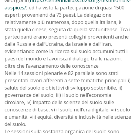
Georgofili (
https://centennialiuss2024.org/testimonials-
auspices/
) ed ha visto la partecipazione di quasi 1500
esperti provenienti da 73 paesi. La delegazione
relativamente più numerosa, dopo quella italiana, è
stata quella cinese, seguita da quella statunitense. Tra i
partecipanti erano presenti colleghi provenienti anche
dalla Russia e dall’Ucraina, da Israele e dall’Iran,
evidenziando come la ricerca sul suolo accumuni tutti i
paesi del mondo e favorisca il dialogo tra le nazioni,
oltre che l’avanzamento delle conoscenze.
Nelle 14 sessioni plenarie e 82 parallele sono stati
presentati lavori afferenti a sette tematiche principali: i)
salute del suolo e obiettivi di sviluppo sostenibile, ii)
governance del suolo, iii) il suolo nell’economia
circolare, iv) impatto delle scienze del suolo sulle
conoscenze di base, v) il suolo nell’era digitale, vi) suolo
e umanità, vii) equità, diversità e inclusività nelle scienze
del suolo.
Le sessioni sulla sostanza organica del suolo sono