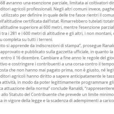
.568 avranno una esenzione parziale, limitata ai coltivatori dire
itori agricoli professionali. Negli altri comuni invece, pagher
o utilizzato per definire in quale delle tre fasce rientri il comu
ll’altitudine certificata dall’Istat. Rimarrebbero tutelati tot
altitudine superiore ai 600 metri, mentre l’esenzione parzi
tra i 281 e i 600 metri di altitudine e gli altri, i non monta
 completa su tutti i terreni.
to si apprende da indiscrezioni di stampa”, prosegue Ranaldi
approvato e pubblicato sulla gazzetta ufficiale, in quanto l
entro il 16 dicembre. Cambiare a fine anno le regole del gio
tivo e costringere i contribuenti a una corsa contro il temp
sta che non hanno mai pagato prima, non è giusto, né legit
itori agricoli hanno diritto a sapere anticipatamente le tas
 attività, in modo da poter legittimamente programmare gli 
ta attuazione della norma” conclude Ranaldi, “rappresenter
allo Statuto del Contribuente che prevede un limite minimo 
ta in vigore della legge e la scadenza di adempimenti a carico