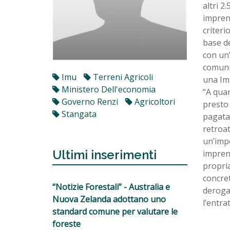
altri 2
imprend
criteri
base de
con un’
comuni 
Imu
Terreni Agricoli
una Imu
Ministero Dell'economia
“A quan
Governo Renzi
Agricoltori
presto 
Stangata
pagata 
retroat
un’impo
Ultimi inserimenti
imprend
propria
concre
“Notizie Forestali” - Australia e
deroga 
Nuova Zelanda adottano uno
l’entra
standard comune per valutare le
foreste