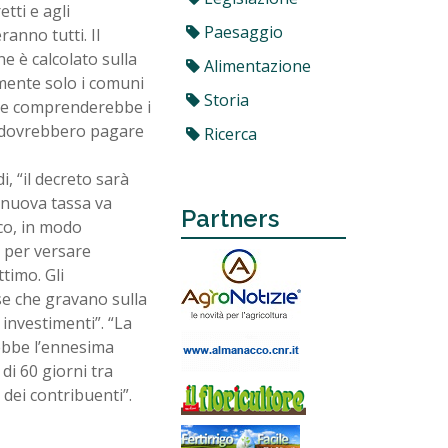
tti e agli
Paesaggio
anno tutti. Il
ne è calcolato sulla
Alimentazione
almente solo i comuni
Storia
ale comprenderebbe i
ni, dovrebbero pagare
Ricerca
, “il decreto sarà
a nuova tassa va
Partners
co, in modo
o per versare
timo. Gli
se che gravano sulla
investimenti”. “La
ebbe l’ennesima
di 60 giorni tra
 dei contribuenti”.