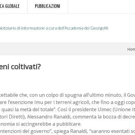
RCA GLOBALE
PUBBLICAZIONI
Notiziario di informazione a cura dell'Accademia dei Georgofili
Ho
ni coltivati?
cettabile che, con un colpo di spugna all’ultimo minuto, il G
are l’esenzione Imu per i terreni agricoli, che fino a oggi co
i, quasi la metà del totale”. Così il presidente Uimec (Unione 
tori Diretti), Alessandro Ranaldi, commenta la bozza di decr
onomia si accingerebbe a pubblicare.
intenzioni del governo”, spiega Ranaldi, “saranno esentati s