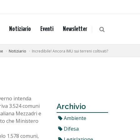
Notiziario
Eventi
Newsletter
me
Notiziario
Incredibile! Ancora IMU sui terreni coltivati?
overno intenda
Archivio
priva 3.524 comuni
Italiana Mezzadri e
Ambiente
eto che Ministero
Difesa
olo 1.578 comuni,
Legislazione