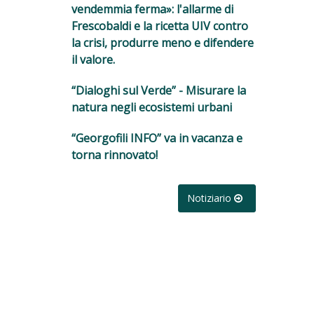
vendemmia ferma»: l'allarme di
Frescobaldi e la ricetta UIV contro
la crisi, produrre meno e difendere
il valore.
“Dialoghi sul Verde” - Misurare la
natura negli ecosistemi urbani
“Georgofili INFO” va in vacanza e
torna rinnovato!
Notiziario