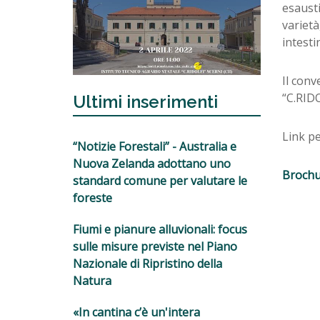
esausti
varietà
intesti
Il con
“C.RID
Ultimi inserimenti
Link p
“Notizie Forestali” - Australia e
Nuova Zelanda adottano uno
Brochu
standard comune per valutare le
foreste
Fiumi e pianure alluvionali: focus
sulle misure previste nel Piano
Nazionale di Ripristino della
Natura
«In cantina c’è un'intera