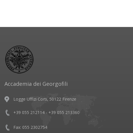
Accademia dei Georgofili
Logge Uffizi Corti, 50122 Firenze
+39 055 212114 - +39 055 213360
Fax: 055 2302754