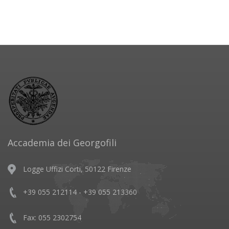
Accademia dei Georgofili
Logge Uffizi Corti, 50122 Firenze
+39 055 212114 - +39 055 213360
Fax: 055 2302754