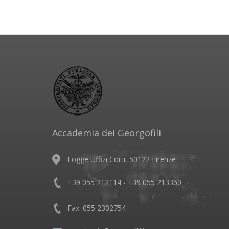
Accademia dei Georgofili
Logge Uffizi Corti, 50122 Firenze
+39 055 212114 - +39 055 213360
Fax: 055 2302754