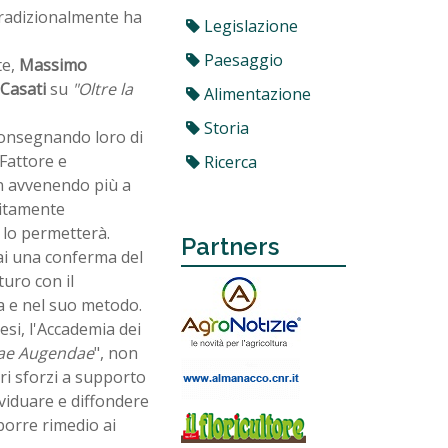
tradizionalmente ha
Legislazione
Paesaggio
te,
Massimo
Casati
su
"Oltre la
Alimentazione
Storia
 consegnando loro di
Fattore e
Ricerca
 avvenendo più a
sitamente
 lo permetterà.
Partners
ai una conferma del
turo con il
za e nel suo metodo.
esi, l'Accademia dei
cae Augendae
", non
pri sforzi a supporto
dividuare e diffondere
porre rimedio ai