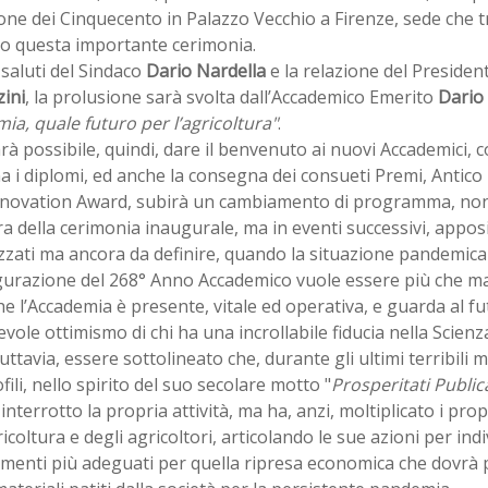
one dei Cinquecento in Palazzo Vecchio a Firenze, sede che 
to questa importante cerimonia.
saluti del Sindaco
Dario Nardella
e la relazione del Presiden
ini
, la prolusione sarà svolta dall’Accademico Emerito
Dario 
a, quale futuro per l’agricoltura"
.
à possibile, quindi, dare il benvenuto ai nuovi Accademici,
 i diplomi, ed anche la consegna dei consueti Premi, Antico 
novation Award, subirà un cambiamento di programma, non
a della cerimonia inaugurale, ma in eventi successivi, appo
zati ma ancora da definire, quando la situazione pandemica
gurazione del 268° Anno Accademico vuole essere più che m
he l’Accademia è presente, vitale ed operativa, e guarda al fu
vole ottimismo di chi ha una incrollabile fiducia nella Scien
uttavia, essere sottolineato che, durante gli ultimi terribili m
ili, nello spirito del suo secolare motto "
Prosperitati Publi
interrotto la propria attività, ma ha, anzi, moltiplicato i pro
ricoltura e degli agricoltori, articolando le sue azioni per in
umenti più adeguati per quella ripresa economica che dovrà 