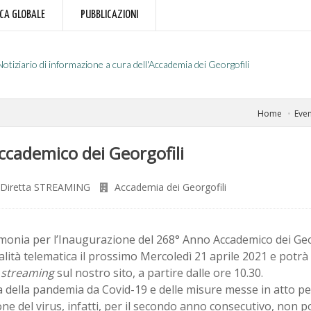
RCA GLOBALE
PUBBLICAZIONI
Notiziario di informazione a cura dell'Accademia dei Georgofili
Home
Even
cademico dei Georgofili
Diretta STREAMING
Accademia dei Georgofili
monia per l’Inaugurazione del 268° Anno Accademico dei Geor
lità telematica il prossimo Mercoledì 21 aprile 2021 e potrà
a
streaming
sul nostro sito, a partire dalle ore 10.30.
 della pandemia da Covid-19 e delle misure messe in atto pe
one del virus, infatti, per il secondo anno consecutivo, non 