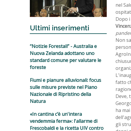
nel Sal
ospita
Dopo i 
Vincenz
Ultimi inserimenti
pandemi
Non sar
“Notizie Forestali” - Australia e
persona
Nuova Zelanda adottano uno
AgroIn
standard comune per valutare le
chiusur
foreste
organiz
L'inau
Fiumi e pianure alluvionali: focus
fatto c
sulle misure previste nel Piano
ragione
Nazionale di Ripristino della
Deve, t
Natura
Georgof
ha mai 
«In cantina c’è un'intera
dell'ag
vendemmia ferma»: l'allarme di
gli str
Frescobaldi e la ricetta UIV contro