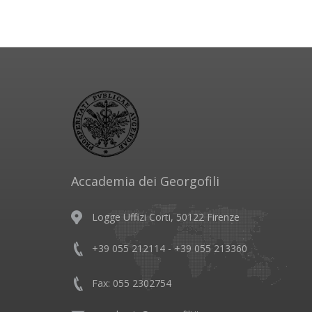
Accademia dei Georgofili
Logge Uffizi Corti, 50122 Firenze
+39 055 212114 - +39 055 213360
Fax: 055 2302754