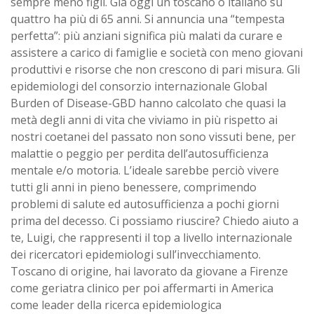
sempre meno figli. Già oggi un toscano o italiano su
quattro ha più di 65 anni. Si annuncia una “tempesta
perfetta”: più anziani significa più malati da curare e
assistere a carico di famiglie e società con meno giovani
produttivi e risorse che non crescono di pari misura. Gli
epidemiologi del consorzio internazionale Global
Burden of Disease-GBD hanno calcolato che quasi la
metà degli anni di vita che viviamo in più rispetto ai
nostri coetanei del passato non sono vissuti bene, per
malattie o peggio per perdita dell’autosufficienza
mentale e/o motoria. L’ideale sarebbe perciò vivere
tutti gli anni in pieno benessere, comprimendo
problemi di salute ed autosufficienza a pochi giorni
prima del decesso. Ci possiamo riuscire? Chiedo aiuto a
te, Luigi, che rappresenti il top a livello internazionale
dei ricercatori epidemiologi sull’invecchiamento.
Toscano di origine, hai lavorato da giovane a Firenze
come geriatra clinico per poi affermarti in America
come leader della ricerca epidemiologica