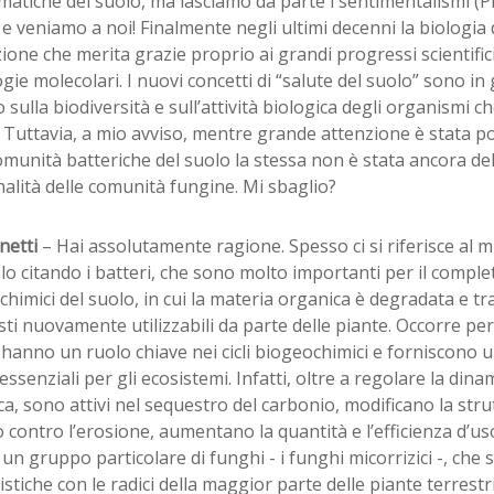
atiche del suolo, ma lasciamo da parte i sentimentalismi (Pi
 e veniamo a noi! Finalmente negli ultimi decenni la biologia
zione che merita grazie proprio ai grandi progressi scientific
gie molecolari. I nuovi concetti di “salute del suolo” sono in
 sulla biodiversità e sull’attività biologica degli organismi c
 Tuttavia, a mio avviso, mentre grande attenzione è stata po
omunità batteriche del suolo la stessa non è stata ancora del 
alità delle comunità fungine. Mi sbaglio?
netti
– Hai assolutamente ragione. Spesso ci si riferisce al 
lo citando i batteri, che sono molto importanti per il comple
himici del suolo, in cui la materia organica è degradata e t
i nuovamente utilizzabili da parte delle piante. Occorre per
 hanno un ruolo chiave nei cicli biogeochimici e forniscono
 essenziali per gli ecosistemi. Infatti, oltre a regolare la din
a, sono attivi nel sequestro del carbonio, modificano la strut
contro l’erosione, aumentano la quantità e l’efficienza d’uso
 un gruppo particolare di funghi - i funghi micorrizici -, che 
stiche con le radici della maggior parte delle piante terrestr