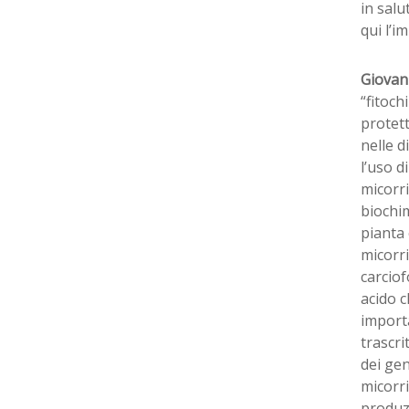
in salu
qui l’i
Giovan
“fitoch
protett
nelle d
l’uso d
micorri
biochim
pianta 
micorri
carciof
acido c
importa
trascr
dei gen
micorri
produzi