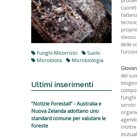
problem
cuore!)
l’atten
tecnolo
proprio
stesso.
delle c
funzion
Funghi Micorrizici
Suolo
Microbiota
Microbiologia
Giovan
del suo
biogeoc
Ultimi inserimenti
compost
funghi
“Notizie Forestali” - Australia e
servizi
Nuova Zelanda adottano uno
organic
standard comune per valutare le
agendo 
foreste
Inoltre
mutuali