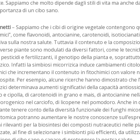
te. Sappiamo che molto dipende dagli stili di vita ma anche da
mportanza di un cibo sano.
netti
– Sappiamo che i cibi di origine vegetale contengono qu
imici”, come flavonoidi, antocianine, carotenoidi, isotiociana
iva sulla nostra salute. Tuttavia il contenuto e la composizio
iverse piante sono modulati da diversi fattori, come le tecn
i pesticidi e fertilizzanti, il genotipo della pianta e, soprattutt
zico. Infatti la simbiosi micorrizica induce cambiamenti citolo
ici che incrementano il contenuto in fitochimici con valore n
ospite. Per esempio, alcune ricerche hanno dimostrato che l’
zici determinava aumenti significativi della capacità antiossid
o e cipolla, di carotenoidi in grano e mais, di antocianine nell
lorogenico nel carciofo, di licopene nel pomodoro. Anche in
nte tenere conto della diversità funzionale dei funghi micorriz
ittomica potranno aumentare le nostre conoscenze sull’espre
i rilevanti per la biosintesi dei composti nutraceutici nelle p
zate, al fine di selezionare i simbionti più efficienti, da utiliz
one di cibo sano e capace di proteggere la nostra salute.