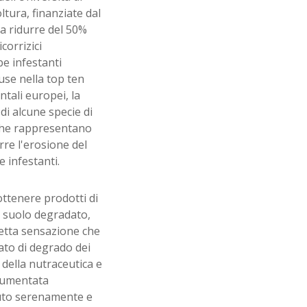
oltura, finanziate dal
a ridurre del 50%
corrizici
be infestanti
luse nella top ten
ntali europei, la
 di alcune specie di
, che rappresentano
rre l'erosione del
e infestanti.
ottenere prodotti di
n suolo degradato,
netta sensazione che
tato di degrado dei
 della nutraceutica e
 aumentata
suto serenamente e