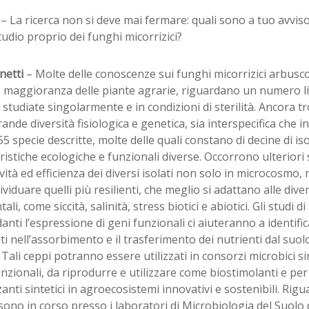
i
– La ricerca non si deve mai fermare: quali sono a tuo avvis
tudio proprio dei funghi micorrizici?
netti
– Molte delle conoscenze sui funghi micorrizici arbuscol
 maggioranza delle piante agrarie, riguardano un numero lim
studiate singolarmente e in condizioni di sterilità. Ancora t
rande diversità fisiologica e genetica, sia interspecifica che in
55 specie descritte, molte delle quali constano di decine di iso
ristiche ecologiche e funzionali diverse. Occorrono ulteriori 
tività ed efficienza dei diversi isolati non solo in microcosmo
ividuare quelli più resilienti, che meglio si adattano alle dive
ali, come siccità, salinità, stress biotici e abiotici. Gli studi d
anti l’espressione di geni funzionali ci aiuteranno a identifica
nti nell’assorbimento e il trasferimento dei nutrienti dal suolo 
 Tali ceppi potranno essere utilizzati in consorzi microbici sin
nzionali, da riprodurre e utilizzare come biostimolanti e per 
zzanti sintetici in agroecosistemi innovativi e sostenibili. Rigu
sono in corso presso i laboratori di Microbiologia del Suolo d