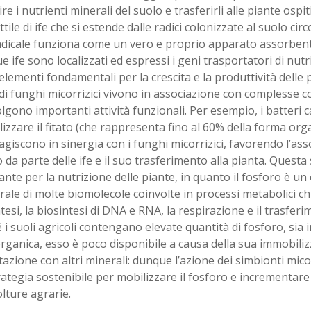
re i nutrienti minerali del suolo e trasferirli alle piante ospi
ttile di ife che si estende dalle radici colonizzate al suolo cir
adicale funziona come un vero e proprio apparato assorbente
ue ife sono localizzati ed espressi i geni trasportatori di nutr
elementi fondamentali per la crescita e la produttività delle 
di funghi micorrizici vivono in associazione con complesse co
lgono importanti attività funzionali. Per esempio, i batteri c
izzare il fitato (che rappresenta fino al 60% della forma org
agiscono in sinergia con i funghi micorrizici, favorendo l’as
 da parte delle ife e il suo trasferimento alla pianta. Questa
nte per la nutrizione delle piante, in quanto il fosforo è 
rale di molte biomolecole coinvolte in processi metabolici ch
tesi, la biosintesi di DNA e RNA, la respirazione e il trasferi
i suoli agricoli contengano elevate quantità di fosforo, sia
rganica, esso è poco disponibile a causa della sua immobili
tazione con altri minerali: dunque l’azione dei simbionti mic
ategia sostenibile per mobilizzare il fosforo e incrementare
olture agrarie.