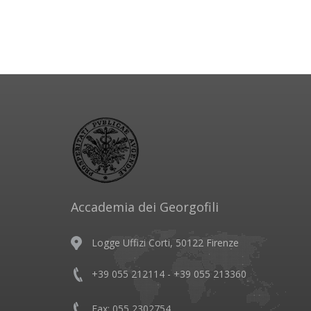
Accademia dei Georgofili
Logge Uffizi Corti, 50122 Firenze
+39 055 212114 - +39 055 213360
Fax: 055 2302754