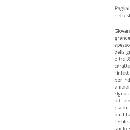
Paglia
nello s
Giovan
grande
spesso 
della g
oltre 3
caratte
l’infet
per ind
ambient
riguard
efficie
piante.
multifu
fertili
suolo, 