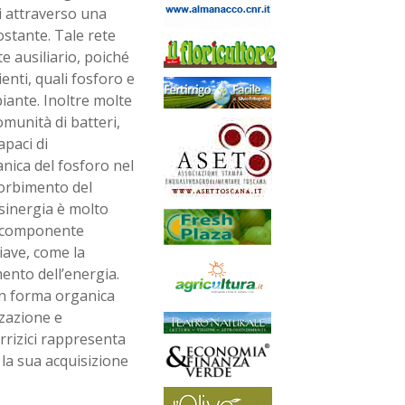
ti attraverso una
costante. Tale rete
 ausiliario, poiché
ienti, quali fosforo e
piante. Inoltre molte
munità di batteri,
apaci di
anica del fosforo nel
sorbimento del
 sinergia è molto
un componente
iave, come la
mento dell’energia.
 in forma organica
zzazione e
orrizici rappresenta
 la sua acquisizione