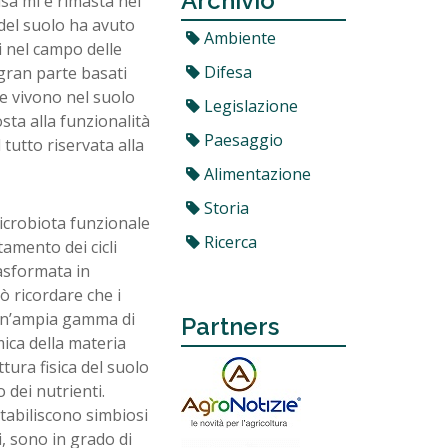
Archivio
sa mi è rimasta nel
 del suolo ha avuto
Ambiente
i nel campo delle
Difesa
 gran parte basati
he vivono nel suolo
Legislazione
sta alla funzionalità
Paesaggio
tutto riservata alla
Alimentazione
Storia
microbiota funzionale
Ricerca
tamento dei cicli
rasformata in
ò ricordare che i
 un’ampia gamma di
Partners
amica della materia
tura fisica del suolo
 dei nutrienti.
stabiliscono simbiosi
i, sono in grado di