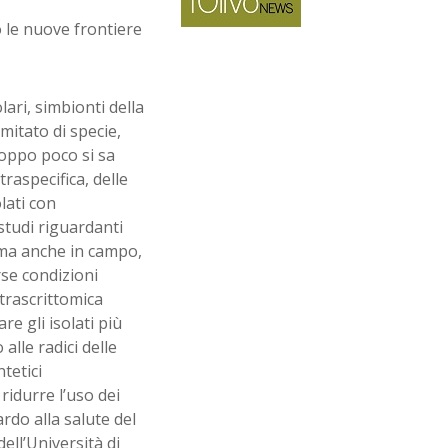
o le nuove frontiere
ari, simbionti della
itato di specie,
roppo poco si sa
traspecifica, delle
lati con
studi riguardanti
, ma anche in campo,
rse condizioni
i trascrittomica
re gli isolati più
alle radici delle
tetici
ridurre l’uso dei
ardo alla salute del
ell’Università di