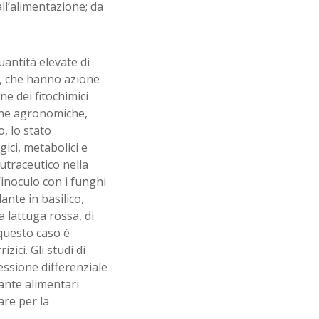
ll’alimentazione; da
antità elevate di
ti, che hanno azione
ne dei fitochimici
iche agronomiche,
o, lo stato
gici, metabolici e
utraceutico nella
inoculo con i funghi
ante in basilico,
a lattuga rossa, di
 questo caso è
ici. Gli studi di
ssione differenziale
iante alimentari
zare per la