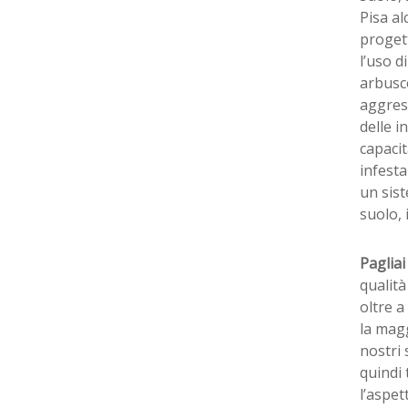
Pisa al
progett
l’uso d
arbusco
aggres
delle i
capacit
infesta
un sist
suolo, 
Pagliai
qualità
oltre a
la magg
nostri 
quindi 
l’aspe