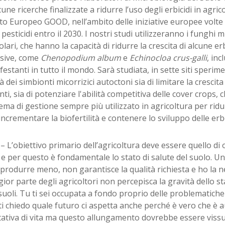
cune ricerche finalizzate a ridurre l’uso degli erbicidi in agric
o Europeo GOOD, nell’ambito delle iniziative europee volte 
i pesticidi entro il 2030. I nostri studi utilizzeranno i funghi mi
lari, che hanno la capacità di ridurre la crescita di alcune er
sive, come
Chenopodium album
e
Echinocloa crus-galli
, inc
nfestanti in tutto il mondo. Sarà studiata, in sette siti sperime
à dei simbionti micorrizici autoctoni sia di limitare la crescita
nti, sia di potenziare l'abilità competitiva delle cover crops
ema di gestione sempre più utilizzato in agricoltura per ridu
incrementare la biofertilità e contenere lo sviluppo delle erb
– L’obiettivo primario dell’agricoltura deve essere quello di 
 e per questo è fondamentale lo stato di salute del suolo. U
 produrre meno, non garantisce la qualità richiesta e ho la 
ior parte degli agricoltori non percepisca la gravità dello s
suoli. Tu ti sei occupata a fondo proprio delle problematiche
ti chiedo quale futuro ci aspetta anche perché è vero che è
ttativa di vita ma questo allungamento dovrebbe essere vis