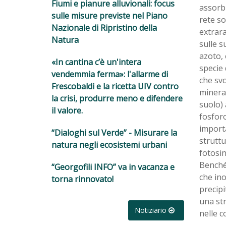
Fiumi e pianure alluvionali: focus
assorbi
sulle misure previste nel Piano
rete so
Nazionale di Ripristino della
extrar
Natura
sulle s
azoto, 
«In cantina c’è un'intera
specie 
vendemmia ferma»: l'allarme di
che svo
Frescobaldi e la ricetta UIV contro
mineral
la crisi, produrre meno e difendere
suolo) 
il valore.
fosforo
importa
“Dialoghi sul Verde” - Misurare la
struttu
natura negli ecosistemi urbani
fotosin
Benché 
“Georgofili INFO” va in vacanza e
che ino
torna rinnovato!
precipi
una str
Notiziario
nelle c