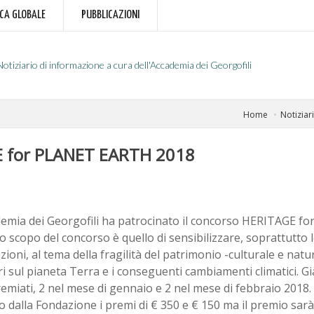
RCA GLOBALE
PUBBLICAZIONI
Notiziario di informazione a cura dell'Accademia dei Georgofili
Home
Notiziar
E for PLANET EARTH 2018
demia dei Georgofili ha patrocinato il concorso HERITAGE 
o scopo del concorso è quello di sensibilizzare, soprattutto 
ioni, al tema della fragilità del patrimonio -culturale e natu
ri sul pianeta Terra e i conseguenti cambiamenti climatici. G
remiati, 2 nel mese di gennaio e 2 nel mese di febbraio 2018. 
o dalla Fondazione i premi di € 350 e € 150 ma il premio sar