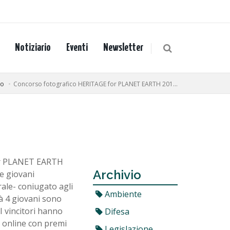
Notiziario
Eventi
Newsletter
io
Concorso fotografico HERITAGE for PLANET EARTH 201...
for PLANET EARTH
Archivio
le giovani
rale- coniugato agli
Ambiente
ià 4 giovani sono
I vincitori hanno
Difesa
à online con premi
Legislazione