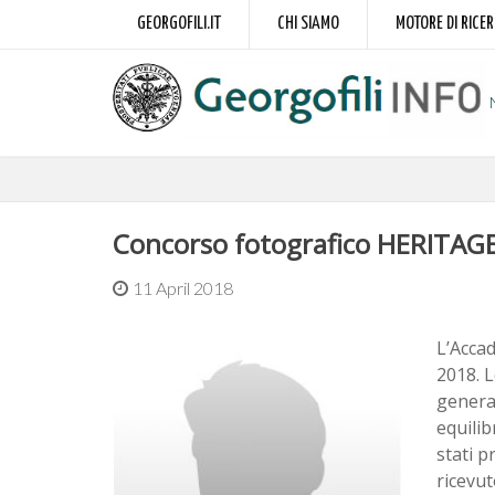
GEORGOFILI.IT
CHI SIAMO
MOTORE DI RICE
Concorso fotografico HERITAG
11 April 2018
L’Acca
2018. L
generaz
equilib
stati p
ricevut