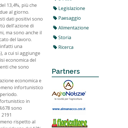
del 13,4%, più che
Legislazione
due al giorno.
Paesaggio
ti dati positivi sono
tù dell'azione di
Alimentazione
ni, ma sono anche il
Storia
cato del lavoro.
infatti una
Ricerca
), a cui si aggiunge
risi economica del
imenti che sono
Partners
tuazione economica e
nomeno infortunistico
 periodo.
fortunistico in
44.678 sono
, 2191
n meno rispetto al