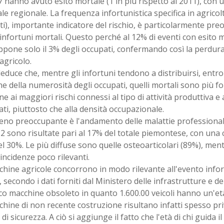
7 hanno avuto esito mortale (1 in più rispetto al 2011), con 
ale regionale. La frequenza infortunistica specifica in agrico
i), importante indicatore del rischio, è particolarmente pr
 infortuni mortali. Questo perché al 12% di eventi con esito m
pone solo il 3% degli occupati, confermando così la perdura
agricolo.
educe che, mentre gli infortuni tendono a distribuirsi, entro ce
e della numerosità degli occupati, quelli mortali sono più f
ne ai maggiori rischi connessi al tipo di attività produttiva e a
ti, piuttosto che alla densità occupazionale.
no preoccupante è l'andamento delle malattie professionali
2 sono risultate pari al 17% del totale piemontese, con una c
l 30%. Le più diffuse sono quelle osteoarticolari (89%), men
ncidenze poco rilevanti.
hine agricole concorrono in modo rilevante all'evento infor
 secondo i dati forniti dal Ministero delle infrastrutture e dei 
o macchine obsoleto in quanto 1.600.00 veicoli hanno un'età
hine di non recente costruzione risultano infatti spesso pr
 di sicurezza. A ciò si aggiunge il fatto che l'età di chi guida il