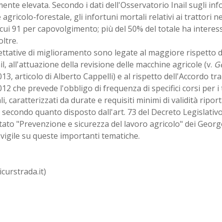
nte elevata. Secondo i dati dell'Osservatorio Inail sugli infor
 agricolo-forestale, gli infortuni mortali relativi ai trattori n
 cui 91 per capovolgimento; più del 50% del totale ha intere
oltre.
ttative di miglioramento sono legate al maggiore rispetto d
ail, all'attuazione della revisione delle macchine agricole (v.
Ge
13, articolo di Alberto Cappelli) e al rispetto dell'Accordo tr
12 che prevede l'obbligo di frequenza di specifici corsi per i t
li, caratterizzati da durate e requisiti minimi di validità ripor
 secondo quanto disposto dall'art. 73 del Decreto Legislativo
tato "Prevenzione e sicurezza del lavoro agricolo" dei Georgo
vigile su queste importanti tematiche.
icurstrada.it)