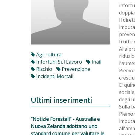
infortu
doppia 
Il dire
imputab
prevenz
frutto 
Alla pr
Agricoltura
riduzio
Infortuni Sul Lavoro
Inail
l'aumen
Rischio
Prevenzione
Piemont
Incidenti Mortali
cresciu
E' quin
sociale
Ultimi inserimenti
degli u
Sulla b
Piemont
“Notizie Forestali” - Australia e
imputab
Nuova Zelanda adottano uno
all'amm
standard comune per valutare le