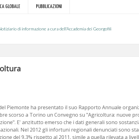
RCA GLOBALE
PUBBLICAZIONI
Notiziario di informazione a cura dell'Accademia dei Georgofili
coltura
 del Piemonte ha presentato il suo Rapporto Annuale organi
re scorso a Torino un Convegno su "Agricoltura: nuove pros
ione". E' anzitutto emerso che i dati generali sono sostanzi
nazionali. Nel 2012 gli infortuni regionali denunciati sono sta
ione del 9,3% rispetto al 2011, simile a quella rilevata a livel