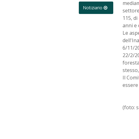
mediame
Notiziario
settore
115, di
anni e 
Le aspe
dell'In
6/11/20
22/2/20
foresta
stesso,
Il Comi
essere 
(foto: s