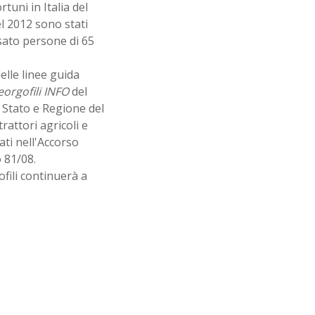
tuni in Italia del
el 2012 sono stati
ssato persone di 65
elle linee guida
orgofili INFO
del
a Stato e Regione del
rattori agricoli e
tati nell'Accorso
 81/08.
fili continuerà a