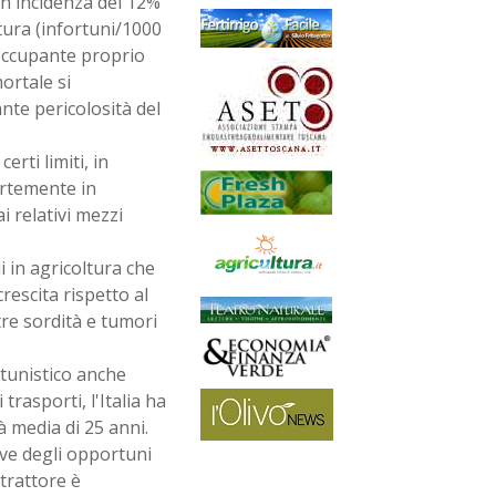
un'incidenza del 12%
ltura (infortuni/1000
eoccupante proprio
ortale si
nte pericolosità del
rti limiti, in
ortemente in
i relativi mezzi
 in agricoltura che
rescita rispetto al
tre sordità e tumori
tunistico anche
trasporti, l'Italia ha
 media di 25 anni.
ive degli opportuni
 trattore è