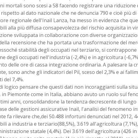
ni mortali sono scesi a 58 facendo registrare una riduzione 
rispetto al dato nazionale che ne denuncia 790 e cioè più di 
ttore regionale dell'Inail Lanza, ha messo in evidenza che ques
ili alla più diffusa consapevolezza del rischio acquisita in vir
ione sviluppata in collaborazione con diverse organizzazio
della recensione che ha portata una trasformazione del mer
essoché stabilità degli occupati nel terziario, si contrappone 
ne degli occupati nell'industria (-2,4%) e in agricoltura (-6,7%
to delle ore di cassa integrazione ordinaria. A palesare la c
e, sono anche gli indicatori del Pil, sceso del 2,3% e ai fall
ti del 7,4%.
di logico pensare che questi dati non incoraggianti sulla si
, in Piemonte come in Italia, abbiano avuto un ruolo sul fe
ltimi anni, consolidandone la tendenza decrescente di lungo
ase delle gestioni assicurative Inail, l'analisi del fenomeno in
e fa rilevare che,dei 50.488 infortuni denunciati nel 2012, 
ili a industria e terziario(88,5%), 3.619 all'agricoltura (7,1%)
inistrazione statale (4,4%). Dei 3.619 dell'agricoltura (426 i