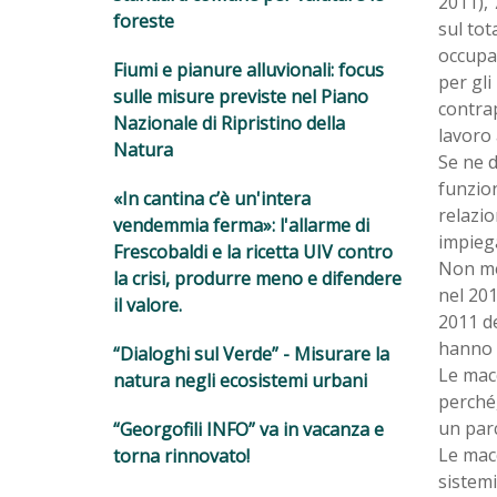
2011), 
foreste
sul tot
occupat
Fiumi e pianure alluvionali: focus
per gli
sulle misure previste nel Piano
contrap
Nazionale di Ripristino della
lavoro 
Natura
Se ne d
funzion
«In cantina c’è un'intera
relazio
vendemmia ferma»: l'allarme di
impiega
Frescobaldi e la ricetta UIV contro
Non me
la crisi, produrre meno e difendere
nel 201
il valore.
2011 de
hanno i
“Dialoghi sul Verde” - Misurare la
Le macc
natura negli ecosistemi urbani
perché,
un parc
“Georgofili INFO” va in vacanza e
Le macc
torna rinnovato!
sistemi