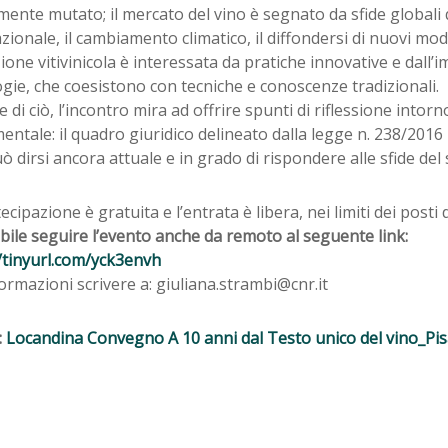
mente mutato; il mercato del vino è segnato da sfide globali 
zionale, il cambiamento climatico, il diffondersi di nuovi mod
one vitivinicola è interessata da pratiche innovative e dall’
gie, che coesistono con tecniche e conoscenze tradizionali.
ce di ciò, l’incontro mira ad offrire spunti di riflessione intor
ntale: il quadro giuridico delineato dalla legge n. 238/2016 
ò dirsi ancora attuale e in grado di rispondere alle sfide del
ecipazione è gratuita e l’entrata è libera, nei limiti dei posti d
bile seguire l’evento anche da remoto al seguente link:
/tinyurl.com/yck3envh
ormazioni scrivere a: giuliana.strambi@cnr.it
:
Locandina Convegno A 10 anni dal Testo unico del vino_Pis