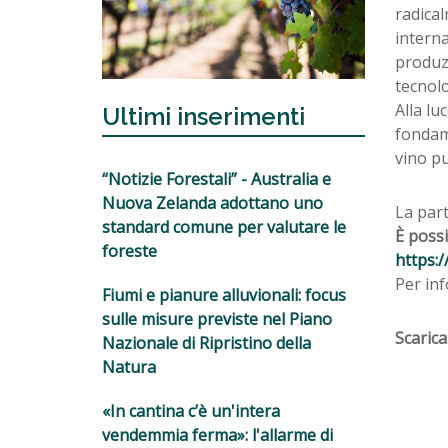
radical
interna
produzi
tecnolo
Alla lu
Ultimi inserimenti
fondame
vino pu
“Notizie Forestali” - Australia e
Nuova Zelanda adottano uno
La part
standard comune per valutare le
È possi
foreste
https:/
Per inf
Fiumi e pianure alluvionali: focus
sulle misure previste nel Piano
Scarica
Nazionale di Ripristino della
Natura
«In cantina c’è un'intera
vendemmia ferma»: l'allarme di