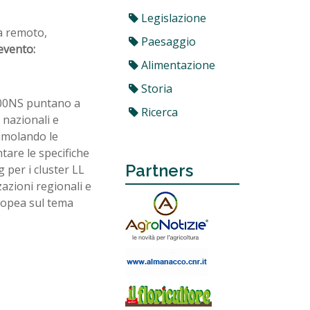
Legislazione
da remoto,
Paesaggio
evento:
Alimentazione
Storia
I00NS puntano a
Ricerca
 nazionali e
timolando le
ntare le specifiche
Partners
 per i cluster LL
zazioni regionali e
ropea sul tema