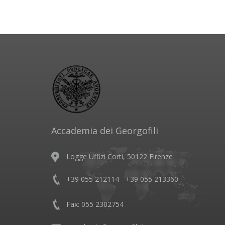
Accademia dei Georgofili
Logge Uffizi Corti, 50122 Firenze
+39 055 212114 - +39 055 213360
Fax: 055 2302754