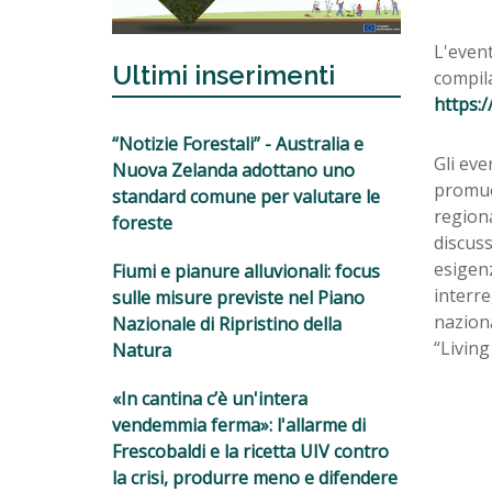
L'event
Ultimi inserimenti
compila
https:/
“Notizie Forestali” - Australia e
Gli ev
Nuova Zelanda adottano uno
promuov
standard comune per valutare le
regiona
foreste
discuss
esigenz
Fiumi e pianure alluvionali: focus
interre
sulle misure previste nel Piano
nazion
Nazionale di Ripristino della
“Living
Natura
«In cantina c’è un'intera
vendemmia ferma»: l'allarme di
Frescobaldi e la ricetta UIV contro
la crisi, produrre meno e difendere