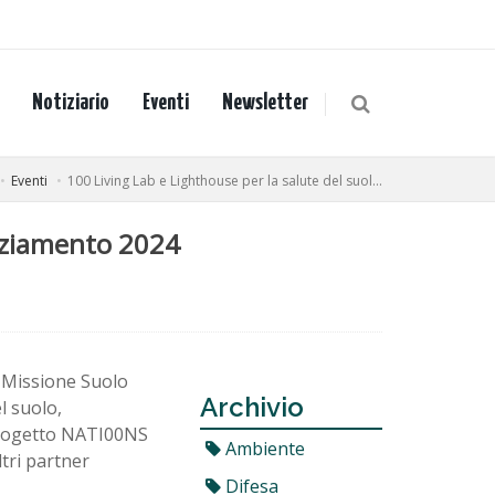
Notiziario
Eventi
Newsletter
Eventi
100 Living Lab e Lighthouse per la salute del suol...
anziamento 2024
a Missione Suolo
Archivio
l suolo,
 progetto NATI00NS
Ambiente
ltri partner
Difesa