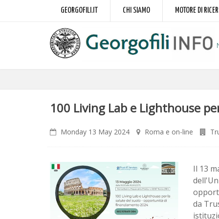
GEORGOFILI.IT
CHI SIAMO
MOTORE DI RICE
100 Living Lab e Lighthouse per
Monday 13 May 2024
Roma e on-line
Tr
Il 13 m
dell'Un
opport
da Trus
istituzi