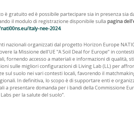
o è gratuito ed è possibile partecipare sia in presenza sia 
ndo il modulo di registrazione disponibile sulla
pagina dell'
/nati00ns.eu/italy-nee-2024
.
enti nazionali organizzati dal progetto Horizon Europe NAT
ere la Missione dell'UE "A Soil Deal for Europe" in contesti
li, fornendo accesso a materiali e informazioni di qualità, s
ioni sulle migliori configurazioni di Living Lab (LL) per affro
e sul suolo nei vari contesti locali, favorendo il matchmaking
gionali. In definitiva, lo scopo è di supportare enti e organiz
ali a presentare domanda per i bandi della Commissione Eu
 Labs per la salute del suolo”.