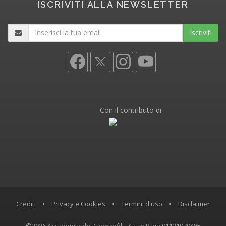
ISCRIVITI ALLA NEWSLETTER
Iscriviti
Con il contributo di
Crediti
•
Privacy e Cookies
•
Termini d'uso
•
Disclaimer
©2026 Accademia dei Georgofili - C.F. e P.iva 01121970485