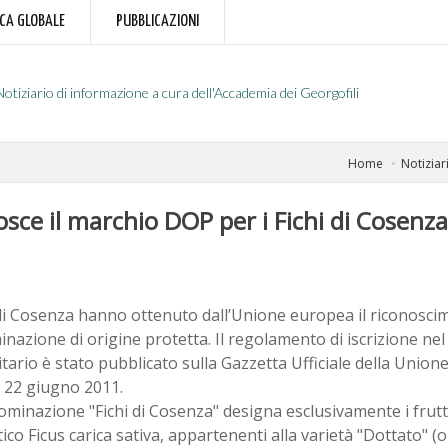
RCA GLOBALE
PUBBLICAZIONI
Notiziario di informazione a cura dell'Accademia dei Georgofili
Home
Notiziar
ce il marchio DOP per i Fichi di Cosenza
i di Cosenza hanno ottenuto dall’Unione europea il riconosc
azione di origine protetta. Il regolamento di iscrizione nel
ario è stato pubblicato sulla Gazzetta Ufficiale della Union
l 22 giugno 2011.
minazione "Fichi di Cosenza" designa esclusivamente i frutti 
co Ficus carica sativa, appartenenti alla varietà "Dottato" (o 