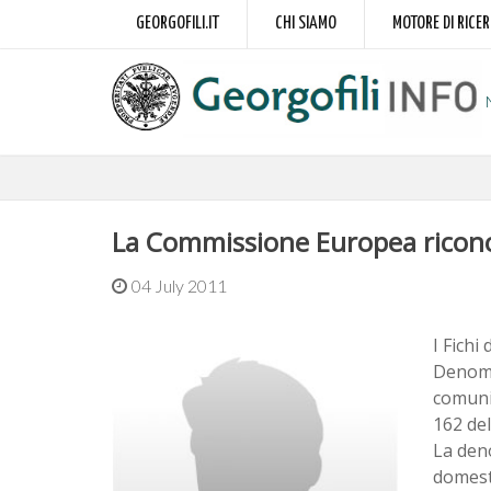
GEORGOFILI.IT
CHI SIAMO
MOTORE DI RICE
La Commissione Europea riconos
04 July 2011
I Fich
Denomin
comunit
162 de
La deno
domesti