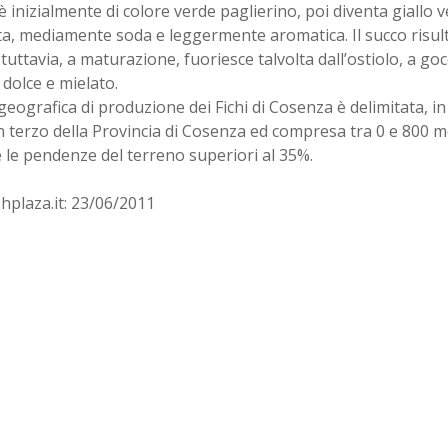
è inizialmente di colore verde paglierino, poi diventa giallo 
a, mediamente soda e leggermente aromatica. Il succo risul
tuttavia, a maturazione, fuoriesce talvolta dall’ostiolo, a gocc
è dolce e mielato.
geografica di produzione dei Fichi di Cosenza è delimitata, i
n terzo della Provincia di Cosenza ed compresa tra 0 e 800 met
 le pendenze del terreno superiori al 35%.
hplaza.it: 23/06/2011