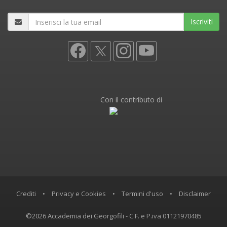
Iscriviti
Con il contributo di
Crediti
•
Privacy e Cookies
•
Termini d'uso
•
Disclaimer
©2026 Accademia dei Georgofili - C.F. e P.iva 01121970485