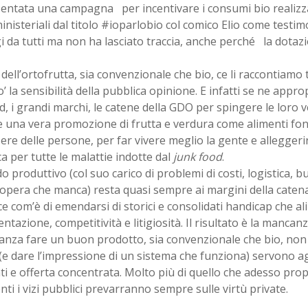
sentata una campagna per incentivare i consumi bio realizz
inisteriali dal titolo #ioparlobio col comico Elio come testi
i da tutti ma non ha lasciato traccia, anche perché la dotazi
i dell’ortofrutta, sia convenzionale che bio, ce li raccontiamo
’ la sensibilità della pubblica opinione. E infatti se ne appro
d, i grandi marchi, le catene della GDO per spingere le loro 
 una vera promozione di frutta e verdura come alimenti fon
re delle persone, per far vivere meglio la gente e alleggerire
a per tutte le malattie indotte dal
junk food
.
o produttivo (col suo carico di problemi di costi, logistica, b
pera che manca) resta quasi sempre ai margini della catena 
e com’è di emendarsi di storici e consolidati handicap che a
tazione, competitività e litigiosità. Il risultato è la mancan
anza fare un buon prodotto, sia convenzionale che bio, non 
(e dare l’impressione di un sistema che funziona) servono 
nti e offerta concentrata. Molto più di quello che adesso prop
nti i vizi pubblici prevarranno sempre sulle virtù private.