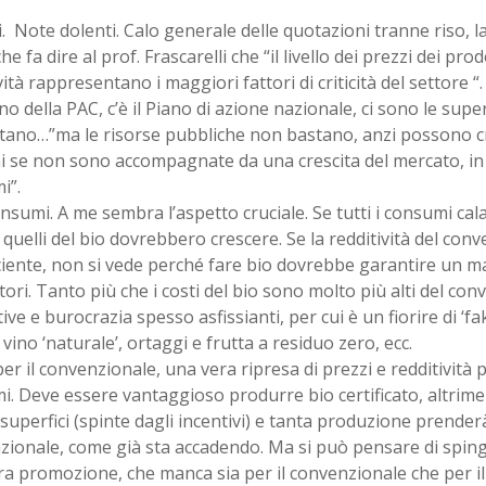
i. Note dolenti. Calo generale delle quotazioni tranne riso, la
che fa dire al prof. Frascarelli che “il livello dei prezzi dei pro
vità rappresentano i maggiori fattori di criticità del settore 
o della PAC, c’è il Piano di azione nazionale, ci sono le super
ano…”ma le risorse pubbliche non bastano, anzi possono c
ni se non sono accompagnate da una crescita del mercato, in 
i”.
onsumi. A me sembra l’aspetto cruciale. Se tutti i consumi cal
quelli del bio dovrebbero crescere. Se la redditività del con
ciente, non si vede perché fare bio dovrebbe garantire un 
ori. Tanto più che i costi del bio sono molto più alti del con
ve e burocrazia spesso asfissianti, per cui è un fiorire di ‘fak
 vino ‘naturale’, ortaggi e frutta a residuo zero, ecc.
r il convenzionale, una vera ripresa di prezzi e redditività 
. Deve essere vantaggioso produrre bio certificato, altrim
 superfici (spinte dagli incentivi) e tanta produzione prenderà
zionale, come già sta accadendo. Ma si può pensare di spin
ra promozione, che manca sia per il convenzionale che per i