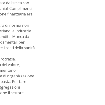
ata da Ismea con
monial. Complimenti
one finanziaria era
 tra di noi ma non
priano le industrie
vendite. Manca da
damentali per il
 i costi della sanità
urocrazia,
del valore,
limentano
za di organizzazione.
basta. Per fare
aggregazioni
one il settore.