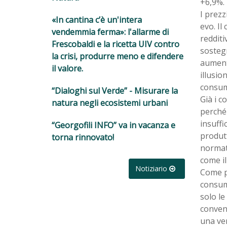
+6,9%.
I prezz
«In cantina c’è un'intera
evo. Il 
vendemmia ferma»: l'allarme di
redditi
Frescobaldi e la ricetta UIV contro
sostegn
la crisi, produrre meno e difendere
aument
il valore.
illusio
consum
“Dialoghi sul Verde” - Misurare la
Già i c
natura negli ecosistemi urbani
perché 
insuffi
“Georgofili INFO” va in vacanza e
produtt
torna rinnovato!
normati
come il
Notiziario
Come pe
consumi
solo le
conven
una ve