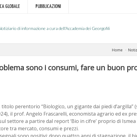
RCA GLOBALE
PUBBLICAZIONI
Notiziario di informazione a cura dell'Accademia dei Georgofili
Home
Notiz
problema sono i consumi, fare un buon p
titolo perentorio “Biologico, un gigante dai piedi d’argilla” 
24), il prof. Angelo Frascarelli, economista agrario ed ex pre
ul settore a partire dal report ‘Bio in cifre’ proprio di Ismea
tore tra mercato, consumi e prezzi.
 segnali sono positivi: dopo quattro anni di stagnazione, il bio