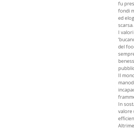
fu pre
fondi m
ed elog
scarsa.
I valor
‘bucano
del foo
sempre
benesse
pubblic
Il mond
manodo
incapac
frammen
In sost
valore 
efficie
Altrime