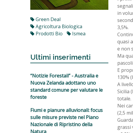
segnali
in volu
Green Deal
secondo
Agricoltura Biologica
3,5%.
Prodotti Bio
Ismea
Continu
quasi a
e non s
Ma qual
Ultimi inserimenti
pascoli
E propr
“Notizie Forestali” - Australia e
130% (l
Nuova Zelanda adottano uno
A livel
standard comune per valutare le
Sicilia
foreste
totale.
Nei can
Fiumi e pianure alluvionali: focus
(2,5 mi
sulle misure previste nel Piano
Guardan
Nazionale di Ripristino della
grassi 
Natura