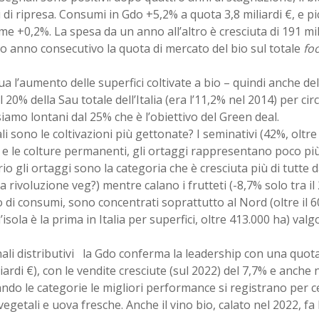
 di ripresa. Consumi in Gdo +5,2% a quota 3,8 miliardi €, e pi
me +0,2%. La spesa da un anno all’altro è cresciuta di 191 mil
 anno consecutivo la quota di mercato del bio sul totale
fo
a l’aumento delle superfici coltivate a bio – quindi anche del
l 20% della Sau totale dell’Italia (era l’11,2% nel 2014) per circ
iamo lontani dal 25% che è l’obiettivo del Green deal.
i sono le coltivazioni più gettonate? I seminativi (42%, oltre 
 e le colture permanenti, gli ortaggi rappresentano poco più
io gli ortaggi sono la categoria che è cresciuta più di tutte d
a rivoluzione veg?) mentre calano i frutteti (-8,7% solo tra il 
lo di consumi, sono concentrati soprattutto al Nord (oltre il
 (l’isola è la prima in Italia per superfici, oltre 413.000 ha) val
ali distributivi la Gdo conferma la leadership con una quot
liardi €), con le vendite cresciute (sul 2022) del 7,7% e anche 
do le categorie le migliori performance si registrano per cere
vegetali e uova fresche. Anche il vino bio, calato nel 2022, fa