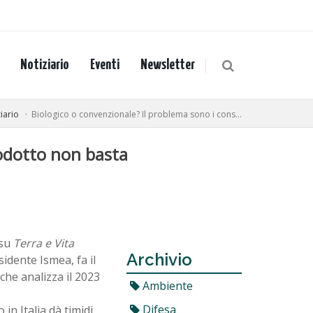
Notiziario
Eventi
Newsletter
iario
Biologico o convenzionale? Il problema sono i cons...
rodotto non basta
(su
Terra e Vita
Archivio
sidente Ismea, fa il
 che analizza il 2023
Ambiente
Difesa
 in Italia dà timidi