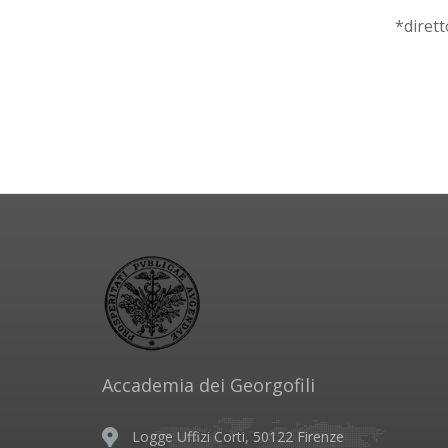
*dirett
Accademia dei Georgofili
Logge Uffizi Corti, 50122 Firenze