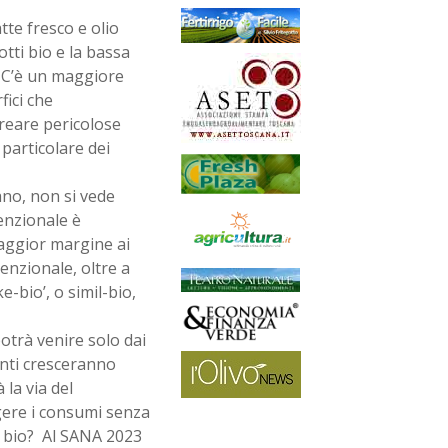
tte fresco e olio
dotti bio e la bassa
“. C’è un maggiore
fici che
reare pericolose
particolare dei
ano, non si vede
venzionale è
maggior margine ai
venzionale, oltre a
e-bio’, o simil-bio,
potrà venire solo dai
enti cresceranno
 la via del
gere i consumi senza
l bio? Al SANA 2023