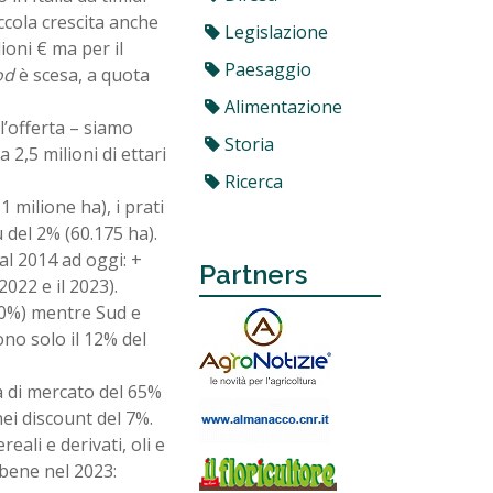
ccola crescita anche
Legislazione
ioni € ma per il
Paesaggio
od
è scesa, a quota
Alimentazione
l’offerta – siamo
Storia
a 2,5 milioni di ettari
Ricerca
1 milione ha), i prati
 del 2% (60.175 ha).
al 2014 ad oggi: +
Partners
2022 e il 2023).
 60%) mentre Sud e
gono solo il 12% del
a di mercato del 65%
nei discount del 7%.
ali e derivati, oli e
 bene nel 2023: