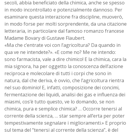
secoli, abbia beneficiato della chimica, anche se spesso
in modo incontrollato e potenzialmente dannoso. Per
esaminare questa interazione fra discipline, muoverò,
in modo forse per molti sorprendente, da una citazione
letteraria, in particolare dal famoso romanzo francese
Madame Bovary di Gustave Flaubert.
«Ma che c’entrate voi con l’agricoltura? Da quando in
qua ve ne intendete?». «E come no? Me ne intendo:
sono farmacista, vale a dire chimico! E la chimica, cara la
mia signora, ha per oggetto la conoscenza dell’azione
reciproca e molecolare di tutti i corpi che sono in
natura, dal che deriva, è ovvio, che l’agricoltura rientra
nel suo dominio! E, infatti, composizione dei concimi,
fermentazione dei liquidi, analisi dei gas e influenza dei
miasmi, cos’è tutto questo, ve lo domando, se non
chimica, pura e semplice chimica? … Occorre tenersi al
corrente della scienza, … star sempre all’erta per poter
tempestivamente segnalare i miglioramenti.» E proprio
sul tema del “tenersi al corrente della scienza”, è del