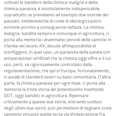
coltivati le bandiere della chimica-maligna e della
chimica-panacea, è assolutamente indispensabile,
soprattutto se prendiamo ad esempio due vicende del
passato, emblematiche di come le ideologizzazioni
estreme portino a conseguenze nefaste. La chimica-
maligna, bandita sempre e comunque in agricoltura, ci
porta alla memoria i drammatici periodi delle carestie in
Irlanda nel secolo XIX, dovute all’impossibilità di
sconfiggere, in quel caso, un parassita della patata con
antiparassitari artificiali che la chimica oggi offre e il cui
uso, però, va rigorosamente controllato dalla
regolamentazione, che qui in Europa, fortunatamente,
si avvale di standard severi su base comunitaria. D’altra
parte, la chimica panacea per ogni male, ci porta alla
memoria la triste storia del potentissimo insetticida
DDT, oggi bandito in agricoltura. Ripensare
criticamente a queste due storie, entrambi svoltesi
negli ultimi due secoli, può permettere di segnare come
cammino virtuoso quella terza via d’integrazione fra