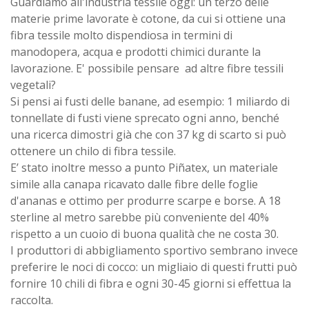
Guardiamo all'industria tessile oggi: un terzo delle
materie prime lavorate è cotone, da cui si ottiene una
fibra tessile molto dispendiosa in termini di
manodopera, acqua e prodotti chimici durante la
lavorazione. E' possibile pensare ad altre fibre tessili
vegetali?
Si pensi ai fusti delle banane, ad esempio: 1 miliardo di
tonnellate di fusti viene sprecato ogni anno, benché
una ricerca dimostri già che con 37 kg di scarto si può
ottenere un chilo di fibra tessile.
E’ stato inoltre messo a punto Piñatex, un materiale
simile alla canapa ricavato dalle fibre delle foglie
d'ananas e ottimo per produrre scarpe e borse. A 18
sterline al metro sarebbe più conveniente del 40%
rispetto a un cuoio di buona qualità che ne costa 30.
I produttori di abbigliamento sportivo sembrano invece
preferire le noci di cocco: un migliaio di questi frutti può
fornire 10 chili di fibra e ogni 30-45 giorni si effettua la
raccolta.