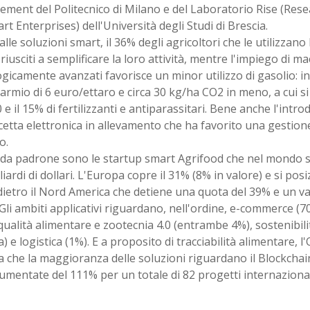
ment del Politecnico di Milano e del Laboratorio Rise (Res
rt Enterprises) dell'Università degli Studi di Brescia.
alle soluzioni smart, il 36% degli agricoltori che le utilizzan
riusciti a semplificare la loro attività, mentre l'impiego di ma
gicamente avanzati favorisce un minor utilizzo di gasolio: in 
armio di 6 euro/ettaro e circa 30 kg/ha CO2 in meno, a cui s
10 e il 15% di fertilizzanti e antiparassitari. Bene anche l'int
icetta elettronica in allevamento che ha favorito una gestion
o.
a da padrone sono le startup smart Agrifood che nel mondo 
liardi di dollari. L'Europa copre il 31% (8% in valore) e si po
ietro il Nord America che detiene una quota del 39% e un va
 Gli ambiti applicativi riguardano, nell'ordine, e-commerce (7
qualità alimentare e zootecnia 4.0 (entrambe 4%), sostenibilit
 e logistica (1%). E a proposito di tracciabilità alimentare, l
 che la maggioranza delle soluzioni riguardano il Blockchai
mentate del 111% per un totale di 82 progetti internazionali