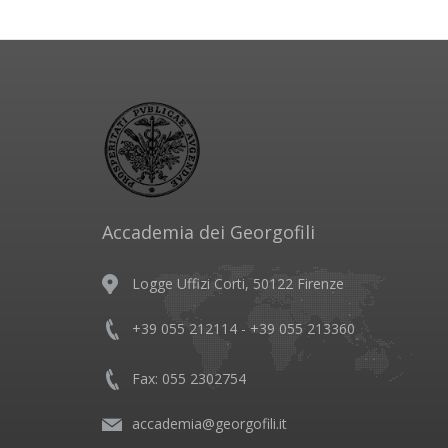
Accademia dei Georgofili
Logge Uffizi Corti, 50122 Firenze
+39 055 212114 - +39 055 213360
Fax: 055 2302754
accademia@georgofili.it