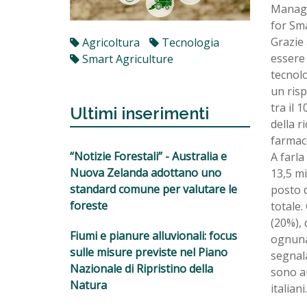
Manage
for Sma
Grazie 
Agricoltura
Tecnologia
essere 
Smart Agriculture
tecnolo
un risp
tra il 
Ultimi inserimenti
della r
farmac
“Notizie Forestali” - Australia e
A farl
Nuova Zelanda adottano uno
13,5 mi
standard comune per valutare le
posto d
foreste
totale.
(20%), 
Fiumi e pianure alluvionali: focus
ognuna)
sulle misure previste nel Piano
segnala
Nazionale di Ripristino della
sono au
Natura
italiani.