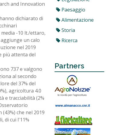
earch and Innovation
Paesaggio
o hanno dichiarato di
Alimentazione
cchinari
Storia
media -10 lt./ettaro,
i aggiunge un calo
Ricerca
roduzione nel 2019
e più attenta del
Partners
sono 737 e valgono
siziona al secondo
lore del 37% del
0%), agricoltura 4.0
à e tracciabilità (2%
'Osservatorio
n (43%) che nel 2019
, di cui l'11%