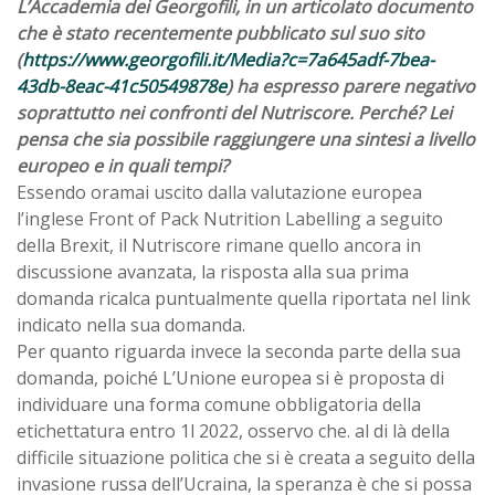
L’Accademia dei Georgofili, in un articolato documento
che è stato recentemente pubblicato sul suo sito
(
https://www.georgofili.it/Media?c=7a645adf-7bea-
43db-8eac-41c50549878e
) ha espresso parere negativo
soprattutto nei confronti del Nutriscore. Perché? Lei
pensa che sia possibile raggiungere una sintesi a livello
europeo e in quali tempi?
Essendo oramai uscito dalla valutazione europea
l’inglese Front of Pack Nutrition Labelling a seguito
della Brexit, il Nutriscore rimane quello ancora in
discussione avanzata, la risposta alla sua prima
domanda ricalca puntualmente quella riportata nel link
indicato nella sua domanda.
Per quanto riguarda invece la seconda parte della sua
domanda, poiché L’Unione europea si è proposta di
individuare una forma comune obbligatoria della
etichettatura entro 1l 2022, osservo che. al di là della
difficile situazione politica che si è creata a seguito della
invasione russa dell’Ucraina, la speranza è che si possa