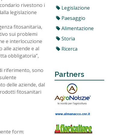
condario rivestono i
Legislazione
lla legislazione
Paesaggio
enza fitosanitaria,
Alimentazione
tivo sui problemi
Storia
ne e interlocuzione
 alle aziende e al
Ricerca
lotta obbligatoria”,
i di riferimento, sono
Partners
nsulente
to delle aziende, dal
odotti fitosanitari
uente form: