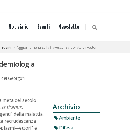
Notiziario
Eventi
Newsletter
Eventi
Aggiornamenti sulla flavescenza dorata e i vettori...
idemiologia
dei Georgofili
la metà del secolo
Archivio
us titanus
,
enti” della malattia.
Ambiente
te recrudescenza
Difesa
oplasmi-vettori” e