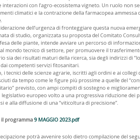
e interazioni con l’agro-ecosistema vigneto. Un ruolo non se
enti climatici e la contrazione della farmacopea ammessa da
.
iderazione dell’urgenza di fronteggiare questa nuova emerg
nata di studio, organizzata su proposta del Comitato Consul
ifesa delle piante, intende avviare un percorso di informazio
 al mondo tecnico di settore, per promuovere il trasferimento
io sia dei risultati maturi della ricerca, sia degli indirizzi di “
i dai competenti servizi fitosanitari.
, i tecnici delle scienze agrarie, iscritti agli ordini e ai colleg
ciuti da tempo come le figure più prossime a quelle del “co
itario” previsto, con ampi compiti di sostegno e miglioramen
legislativo europeo volto a una progressiva riduzione dei pr
esi e alla diffusione di una “viticoltura di precisione”.
a il programma
9 MAGGIO 2023.pdf
tecipazione potrà avvenire solo dietro compilazione del seg