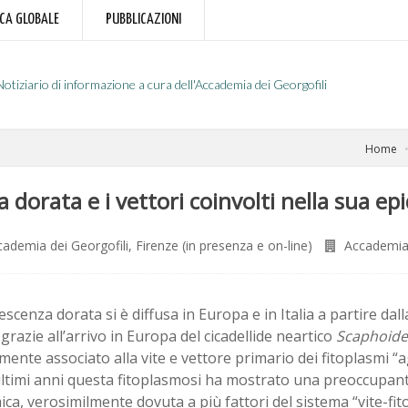
RCA GLOBALE
PUBBLICAZIONI
Notiziario di informazione a cura dell'Accademia dei Georgofili
Home
 dorata e i vettori coinvolti nella sua ep
ademia dei Georgofili, Firenze (in presenza e on-line)
Accademia 
escenza dorata si è diffusa in Europa e in Italia a partire dal
grazie all’arrivo in Europa del cicadellide neartico
Scaphoide
mente associato alla vite e vettore primario dei fitoplasmi “ag
ultimi anni questa fitoplasmosi ha mostrato una preoccupan
ca, verosimilmente dovuta a più fattori del sistema “vite-fit