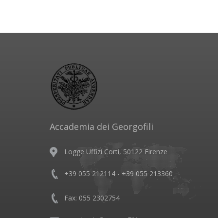
Accademia dei Georgofili
Logge Uffizi Corti, 50122 Firenze
+39 055 212114 - +39 055 213360
Fax: 055 2302754