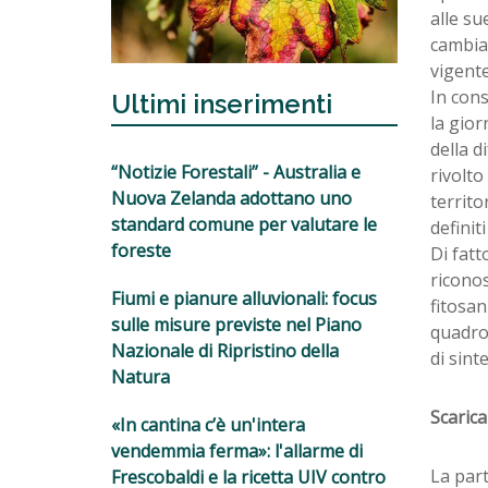
alle su
cambiam
vigente
In cons
Ultimi inserimenti
la gior
della d
“Notizie Forestali” - Australia e
rivolto
Nuova Zelanda adottano uno
territor
standard comune per valutare le
definit
foreste
Di fatto
riconos
Fiumi e pianure alluvionali: focus
fitosan
sulle misure previste nel Piano
quadro 
Nazionale di Ripristino della
di sint
Natura
Scaric
«In cantina c’è un'intera
vendemmia ferma»: l'allarme di
La par
Frescobaldi e la ricetta UIV contro