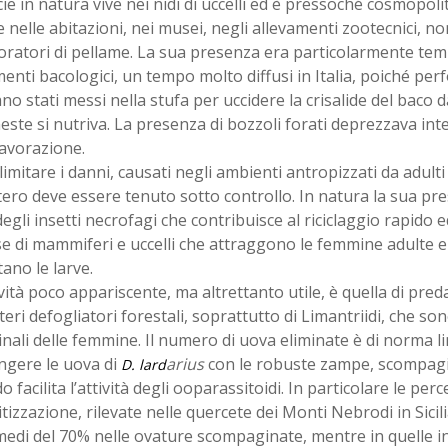
ie in natura vive nei nidi di uccelli ed è pressoché cosmopol
e nelle abitazioni, nei musei, negli allevamenti zootecnici, n
oratori di pellame. La sua presenza era particolarmente tem
menti bacologici, un tempo molto diffusi in Italia, poiché per
no stati messi nella stufa per uccidere la crisalide del baco d
este si nutriva. La presenza di bozzoli forati deprezzava inte
lavorazione.
limitare i danni, causati negli ambienti antropizzati da adulti e
ero deve essere tenuto sotto controllo. In natura la sua pre
egli insetti necrofagi che contribuisce al riciclaggio rapido ed
e di mammiferi e uccelli che attraggono le femmine adulte e d
ano le larve.
vità poco appariscente, ma altrettanto utile, è quella di pred
teri defogliatori forestali, soprattutto di Limantriidi, che son
ali delle femmine. Il numero di uova eliminate è di norma li
ngere le uova di
arius
con le robuste zampe, scompagin
D. lard
o facilita l’attività degli ooparassitoidi. In particolare le perc
tizzazione, rilevate nelle quercete dei Monti Nebrodi in Sici
medi del 70% nelle ovature scompaginate, mentre in quelle in