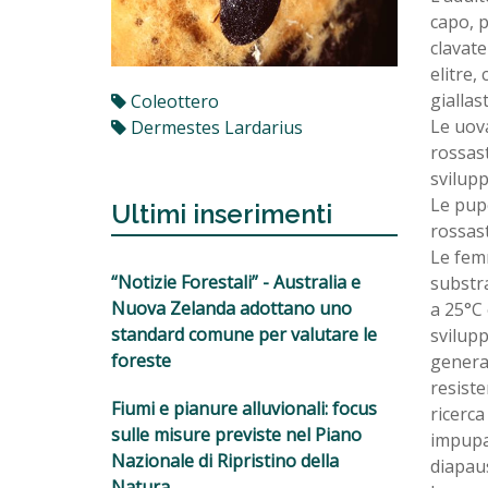
capo, p
clavate
elitre,
giallas
Coleottero
Le uova
Dermestes Lardarius
rossas
svilupp
Le pupe
Ultimi inserimenti
rossast
Le fem
“Notizie Forestali” - Australia e
substra
Nuova Zelanda adottano uno
a 25°C 
standard comune per valutare le
svilupp
foreste
generaz
resiste
Fiumi e pianure alluvionali: focus
ricerca
sulle misure previste nel Piano
impupan
Nazionale di Ripristino della
diapaus
Natura