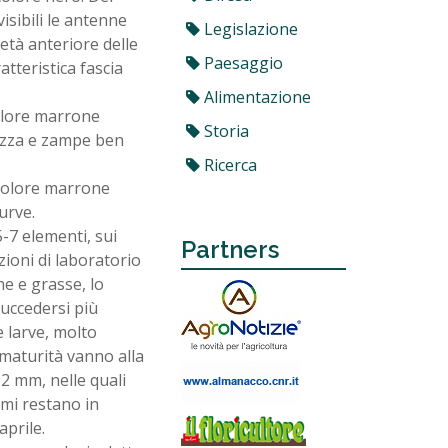
sibili le antenne
Legislazione
età anteriore delle
Paesaggio
tteristica fascia
Alimentazione
colore marrone
Storia
hezza e zampe ben
Ricerca
 colore marrone
urve.
-7 elementi, sui
Partners
zioni di laboratorio
e e grasse, lo
succedersi più
e larve, molto
 maturità vanno alla
12 mm, nelle quali
imi restano in
aprile.