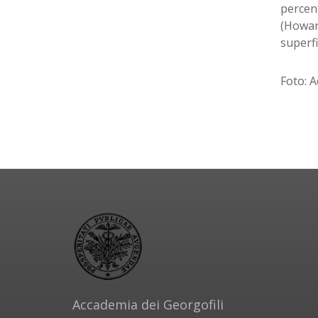
percent
(Howard
superfi
Foto: A
Accademia dei Georgofili