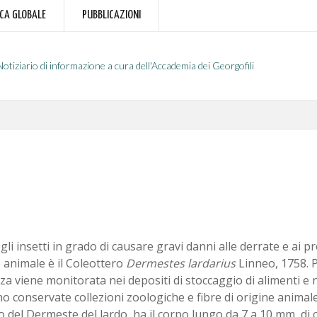
RCA GLOBALE
PUBBLICAZIONI
Notiziario di informazione a cura dell'Accademia dei Georgofili
li insetti in grado di causare gravi danni alle derrate e ai pr
 animale è il Coleottero
Dermestes lardarius
Linneo, 1758. P
a viene monitorata nei depositi di stoccaggio di alimenti e ne
 conservate collezioni zoologiche e fibre di origine animale
o del Dermeste del lardo, ha il corpo lungo da 7 a 10 mm, di 