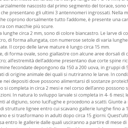
arzialmente nascosto dal primo segmento del torace, sono vi
 che presentano gli ultimi 3 antennomeri ingrossati. Nella m
 che coprono dorsalmente tutto l’addome, è presente una cara
tra con macchie più scure.
 lunghe circa 2 mm, sono di colore biancastro. Le larve di 
tro, di forma allungata, con numerose setole di varia lung
ate. Il corpo delle larve mature è lungo circa 15 mm.
, di forma ovale, sono giallastre con alcune aree dorsali di
ro; all’estremità dell’addome presentano due corte spine ric
mine fecondate depongono da 150 a 200 uova, in gruppi di 5
ti di origine animale dei quali si nutriranno le larve. In condi
e nei depositi dove possono alimentarsi di sostanze proteich
o si completa in circa 2 mesi e nel corso dell’anno possono 
ioni. In natura lo sviluppo larvale si completa in 4- 6 mesi; l
nti al digiuno, sono lucifughe e procedono a scatti. Giunte a
 di strutture lignee entro cui scavano gallerie lunghe fino a 
o e si trasformano in adulti dopo circa 15 giorni. Quest’ult
a entro le gallerie dalle quali usciranno a partire dl mese di 