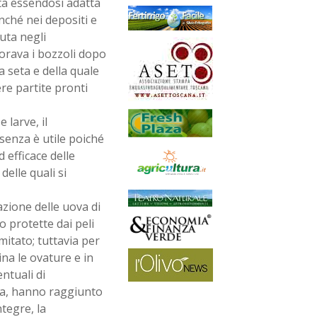
ita essendosi adatta
onché nei depositi e
uta negli
forava i bozzoli dopo
a seta e della quale
re partite pronti
 larve, il
senza è utile poiché
 efficace delle
elle quali si
azione delle uova di
o protette dai peli
mitato; tuttavia per
a le ovature e in
entuali di
lia, hanno raggiunto
tegre, la