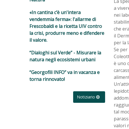
La spec
a viver
«In cantina c’è un'intera
nei lab
vendemmia ferma»: l'allarme di
stabili
Frescobaldi e la ricetta UIV contro
che era
la crisi, produrre meno e difendere
il Derm
il valore.
per la 
Se per 
“Dialoghi sul Verde” - Misurare la
Coleott
natura negli ecosistemi urbani
è uno d
carcass
“Georgofili INFO” va in vacanza e
aliment
torna rinnovato!
Un’atti
lepidot
Notiziario
addomin
raggiu
tal mod
parassi
valori 