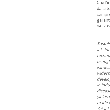
Che l’i
dalla t
compren
garanti
del 205
Sustain
It is i
techno
brought
witness
widesp
develop
In indu
disease
yields 
made f
Yet it 