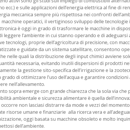
o attivi sono gli studi sull’impiego di combustibili alternativ
o ecc.) e sulle applicazioni dell’energia elettrica al fine di 
ergia meccanica sempre più rispettosa nei confronti dell’amb
e macchine operatici, il vertiginoso sviluppo delle tecnologie
ettronica è oggi in grado di trasformare le macchine in disposit
i leggere l’ambiente in cui stanno operando e di adeguarsi al
e tecnologi, proprie dell’agricoltura di precisione, con mac
izzate e guidate da un sistema satellitare, consentono oper
che nelle quali la distribuzione degli input chimici avviene so
uantità necessaria, evitando inutili dispersioni di prodotti ne
mente la gestione sito-specifica dell’irrigazione e la zootec
 grado di ottimizzare l’uso dell’acqua e garantire condizioni 
ere nell’allevamento.
nto sopra emerge con grande chiarezza che la sola via che 
bilità ambientale e sicurezza alimentare è quella dell’innova
 occorre non lasciasi distrarre da mode e vezzi del momento
e risorse umane e finanziarie alla ricerca vera e all’adegu
izzazione, oggi basata su macchine obsoleto e molto inquina
pettosi dell’ambiente.