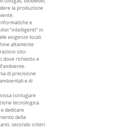
i (biogas, biodiesel,
rendere la produzione
iente.
 informatiche e
ivi “intelligenti” in
le esigenze locali.
chine altamente
azioni sito-
lo dove richiesto e
ll’ambiente.
nia di precisione
ambientali e di
possa coniugare
zione tecnologica.
 e dedicare
amento della
nti, secondo criteri