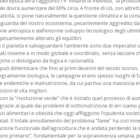
uell’epoca avrà raggiunto i 9 miliardi di individui, la produz
e dovrà aumentare del 60% circa. A fronte di ciò, con altret
icità, si pone naturalmente la questione climatica e la con
vaguardia del nostro ecosistema, pesantemente aggredito dal
ne antropica e dall’enorme sviluppo tecnologico degli ultimi
esantemente alterato gli equilibri.
 il pianeta e salvaguardare l’ambiente sono due imperativi 
ati insieme e in modo globale e coordinato, senza lasciare 
iche ci distolgano da logica e razionalità.
può dimenticare che fino ai primi decenni del secolo scorso,
egralmente biologica, le campagne erano spesso luoghi di fam
e endemiche e malnutrizione, da cui partiva una massiccia e
zioni di vita migliori.
 con la “rivoluzione verde” che è iniziato quel processo di a
grazie al quale dai problemi di sottonutrizione di ieri siamo 
ssi alimentari e obesità che oggi affliggono l’opulenta societ
tali. Il totale annullamento del problema “fame” ha così i
zione funzionale dall’agricoltura che è andata perdendo la 
ttore primario”, fondamentale per la sopravvivenza umana,