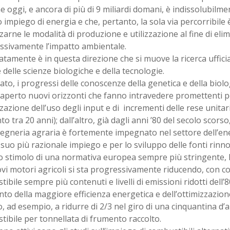
 oggi, e ancora di più di 9 miliardi domani, è indissolubilme
 impiego di energia e che, pertanto, la sola via percorribile è
zarne le modalità di produzione e utilizzazione al fine di eli
ssivamente l’impatto ambientale.
tamente è in questa direzione che si muove la ricerca ufficia
 delle scienze biologiche e della tecnologie.
ato, i progressi delle conoscenze della genetica e della biol
perto nuovi orizzonti che fanno intravedere promettenti pos
zazione dell’uso degli input e di incrementi delle rese unitari
o tra 20 anni); dall’altro, già dagli anni ’80 del secolo scorso,
gegneria agraria è fortemente impegnato nel settore dell’en
suo più razionale impiego e per lo sviluppo delle fonti rinnov
lo stimolo di una normativa europea sempre più stringente, 
vi motori agricoli si sta progressivamente riducendo, con c
ibile sempre più contenuti e livelli di emissioni ridotti dell’
to della maggiore efficienza energetica e dell’ottimizzazio
, ad esempio, a ridurre di 2/3 nel giro di una cinquantina d’a
ibile per tonnellata di frumento raccolto.