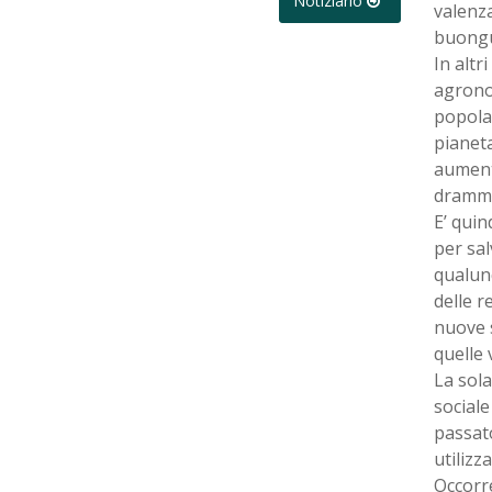
Notiziario
valenza
buongus
In altr
agrono
popola
pianeta
aumenti
dramma
E’ quin
per sal
qualunq
delle r
nuove 
quelle 
La sola
sociale
passato
utilizz
Occorre