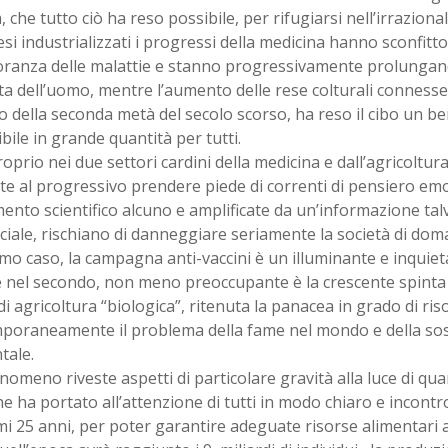
, che tutto ciò ha reso possibile, per rifugiarsi nell’irrazional
si industrializzati i progressi della medicina hanno sconfitt
ranza delle malattie e stanno progressivamente prolungan
ita dell’uomo, mentre l’aumento delle rese colturali connesse
o della seconda metà del secolo scorso, ha reso il cibo un b
bile in grande quantità per tutti.
oprio nei due settori cardini della medicina e dall’agricolt
ste al progressivo prendere piede di correnti di pensiero emo
nto scientifico alcuno e amplificate da un’informazione talvo
ciale, rischiano di danneggiare seriamente la società di doma
mo caso, la campagna anti-vaccini è un illuminante e inquie
 nel secondo, non meno preoccupante è la crescente spinta 
i agricoltura “biologica”, ritenuta la panacea in grado di ris
poraneamente il problema della fame nel mondo e della sost
tale.
nomeno riveste aspetti di particolare gravità alla luce di q
e ha portato all’attenzione di tutti in modo chiaro e incontro
i 25 anni, per poter garantire adeguate risorse alimentari