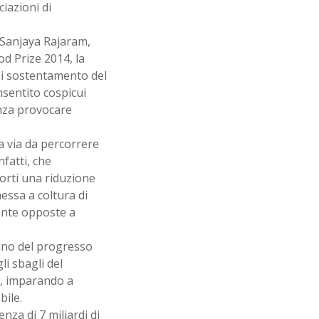
iazioni di
a Sanjaya Rajaram,
d Prize 2014, la
i sostentamento del
nsentito cospicui
enza provocare
la via da percorrere
nfatti, che
orti una riduzione
messa a coltura di
ente opposte a
mino del progresso
li sbagli del
i, imparando a
bile.
za di 7 miliardi di