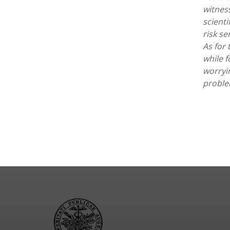
witness
scienti
risk s
As for 
while f
worryin
proble