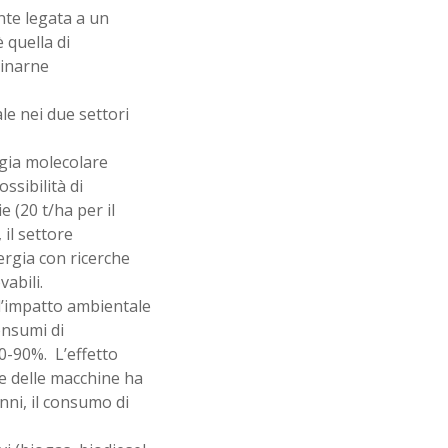
nte legata a un
 quella di
minarne
le nei due settori
ogia molecolare
sibilità di
e (20 t/ha per il
 il settore
ergia con ricerche
abili.
l’impatto ambientale
onsumi di
80-90%. L’effetto
ne delle macchine ha
nni, il consumo di