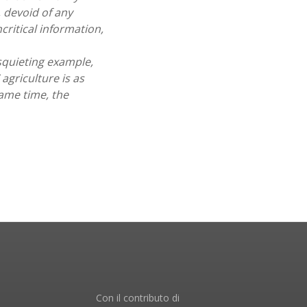
 devoid of any
critical information,
isquieting example,
agriculture is as
same time, the
Con il contributo di