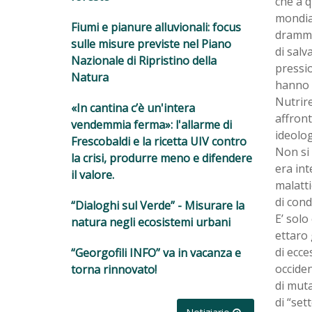
che a q
mondial
Fiumi e pianure alluvionali: focus
drammat
sulle misure previste nel Piano
di sal
Nazionale di Ripristino della
pressio
Natura
hanno p
Nutrire
«In cantina c’è un'intera
affront
vendemmia ferma»: l'allarme di
ideolog
Frescobaldi e la ricetta UIV contro
Non si 
la crisi, produrre meno e difendere
era int
il valore.
malatti
di condi
“Dialoghi sul Verde” - Misurare la
E’ solo
natura negli ecosistemi urbani
ettaro 
di ecce
“Georgofili INFO” va in vacanza e
occiden
torna rinnovato!
di muta
di “se