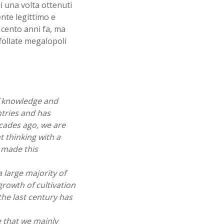
di una volta ottenuti
nte legittimo e
 cento anni fa, ma
follate megalopoli
of knowledge and
ntries and has
ecades ago, we are
t thinking with a
 made this
 large majority of
growth of cultivation
the last century has
e that we mainly