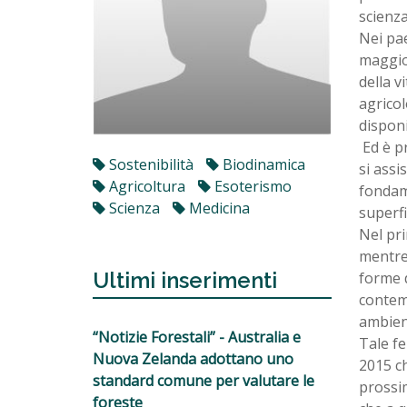
scienza
Nei pae
maggio
della v
agricol
disponi
Ed è pr
Sostenibilità
Biodinamica
si assi
Agricoltura
Esoterismo
fondame
Scienza
Medicina
superfi
Nel pri
mentre
Ultimi inserimenti
forme d
contem
ambien
“Notizie Forestali” - Australia e
Tale fe
Nuova Zelanda adottano uno
2015 ch
standard comune per valutare le
prossim
foreste