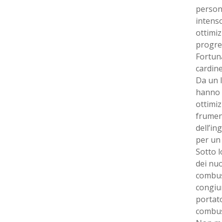
persone
intenso
ottimiz
progre
Fortuna
cardine
Da un l
hanno a
ottimiz
frument
dell’in
per un 
Sotto 
dei nuo
combust
congiun
portato
combust