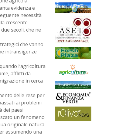
ione agricola
tanta evidenza e
seguente necessità
la crescente
 due secoli, che ne
strategici che vanno
che intransigenze
 quando l’agricoltura
e, afflitti da
migrazione in cerca
umento delle rese per
passati ai problemi
à dei paesi
nnescato un fenomeno
sua originale natura
 per assumendo una