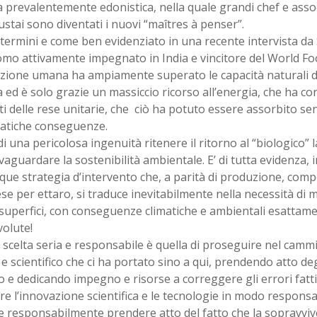
 prevalentemente edonistica, nella quale grandi chef e assoc
tai sono diventati i nuovi “maîtres à penser”.
i termini e come ben evidenziato in una recente intervista d
mo attivamente impegnato in India e vincitore del World Foo
zione umana ha ampiamente superato le capacità naturali d
 ed è solo grazie un massiccio ricorso all’energia, che ha co
 delle rese unitarie, che ciò ha potuto essere assorbito s
tiche conseguenze.
di una pericolosa ingenuità ritenere il ritorno al “biologico” 
vaguardare la sostenibilità ambientale. E’ di tutta evidenza, i
ue strategia d’intervento che, a parità di produzione, comp
ese per ettaro, si traduce inevitabilmente nella necessità di 
superfici, con conseguenze climatiche e ambientali esattam
volute!
 scelta seria e responsabile è quella di proseguire nel cam
 e scientifico che ci ha portato sino a qui, prendendo atto deg
 e dedicando impegno e risorse a correggere gli errori fatt
are l’innovazione scientifica e le tecnologie in modo responsa
 responsabilmente prendere atto del fatto che la sopravviven