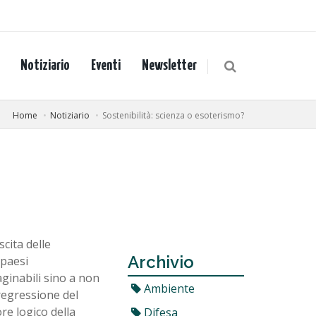
Notiziario
Eventi
Newsletter
Home
Notiziario
Sostenibilità: scienza o esoterismo?
cita delle
Archivio
 paesi
maginabili sino a non
Ambiente
 regressione del
re logico della
Difesa