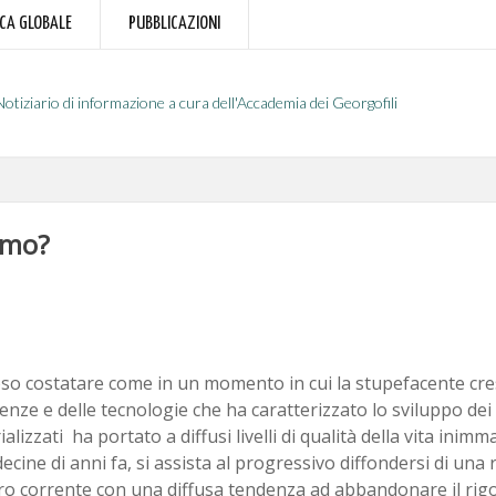
RCA GLOBALE
PUBBLICAZIONI
Notiziario di informazione a cura dell'Accademia dei Georgofili
ismo?
oso costatare come in un momento in cui la stupefacente cres
nze e delle tecnologie che ha caratterizzato lo sviluppo dei
ializzati ha portato a diffusi livelli di qualità della vita inim
ecine di anni fa, si assista al progressivo diffondersi di una
o corrente con una diffusa tendenza ad abbandonare il rigo