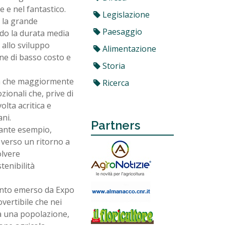
e e nel fantastico.
Legislazione
o la grande
Paesaggio
do la durata media
 allo sviluppo
Alimentazione
ene di basso costo e
Storia
ura che maggiormente
Ricerca
zionali che, prive di
lta acritica e
ni.
Partners
tante esempio,
verso un ritorno a
olvere
enibilità
uanto emerso da Expo
vertibile che nei
 a una popolazione,