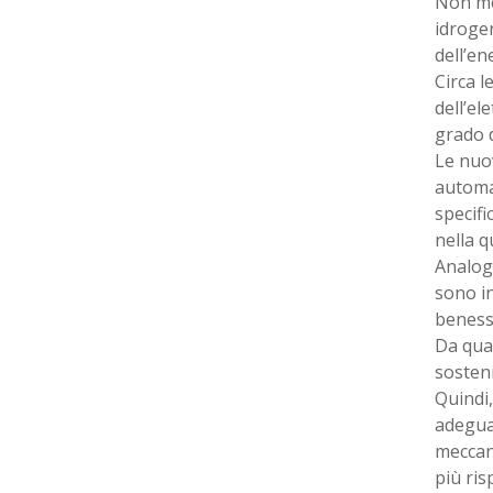
Non men
idrogen
dell’en
Circa l
dell’el
grado d
Le nuov
automat
specifi
nella q
Analoga
sono in
beness
Da qua
sosteni
Quindi,
adeguat
meccan
più ris