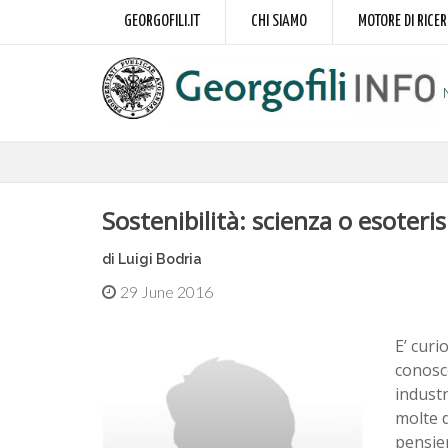
GEORGOFILI.IT
CHI SIAMO
MOTORE DI RICE
Sostenibilità: scienza o esoter
di Luigi Bodria
29 June 2016
E’ curi
conosce
industr
molte d
pensier