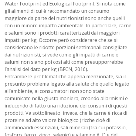
Water Footprint ed Ecological Footprint. Si nota come
gli alimenti di cui è raccomandato un consumo
maggiore da parte dei nutrizionisti sono anche quelli
con un minore impatto ambientale. In particolare, carne
e salumi sono i prodotti caratterizzati dai maggiori
impatti per kg. Occorre però considerare che se si
considerano le ridotte porzioni settimanali consigliate
dai nutrizionisti, si vede come gli impatti di carne e
salumi non siano poi così alti come presupporrebbe
l’analisi del dato per kg (BFCN, 2016).
Entrambe le problematiche appena menzionate, sia il
presunto problema legato alla salute che quello legato
all’ambiente, ai consumatori non sono state
comunicate nella giusta maniera, creando allarmismi e
inducendo di fatto una riduzione dei consumi di questi
prodotti. Va sottolineato, invece, che la carne è ricca di
proteine ad alto valore biologico (ricche cioè di
amminoacidi essenziali), sali minerali (tra cui potassio,
fosforo, ferro, zinco, selenio) e vitamine A, D e del