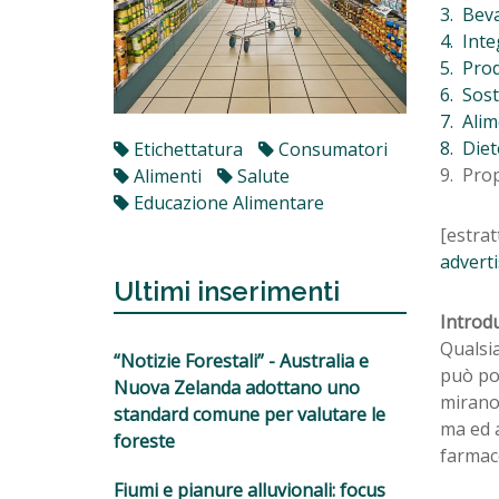
3. Bev
4. Inte
5. Prod
6. Sos
7. Alim
8. Diet
Etichettatura
Consumatori
9. Pro
Alimenti
Salute
Educazione Alimentare
[estrat
adverti
Ultimi inserimenti
Introd
Qualsia
“Notizie Forestali” - Australia e
può pot
Nuova Zelanda adottano uno
mirano
standard comune per valutare le
ma ed a
foreste
farmac
Fiumi e pianure alluvionali: focus