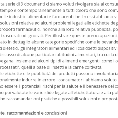
ta serie di 9 documenti ci siamo voluti rivolgere sia ai cons
 tempo e contemporaneamente a tutti coloro che sono coinvol
 nelle industrie alimentari e farmaceutiche. In essi abbiamo 
soluzioni relative ad alcuni problemi legati alle etichette degl
prodotti farmaceutici, nonché alla loro relativa pubblicità, 
trascurati od ignorati. Per illustrare queste preoccupazion
to in dettaglio alcune categorie specifiche come le bevande, g
i dietetici, gli integratori alimentari ed i cosiddetti dispositi
iscusso di alcune particolari abitudini alimentari, tra cui la
vegana, insieme ad alcuni tipi di alimenti emergenti, come i c
rocessati”, quelli a base di insetti e la carne coltivata.
le etichette e le pubblicità dei prodotti possono involontar
onalmente indurre in errore i consumatori, abbiamo voluto i
 essere i potenziali rischi per la salute e il benessere dei 
 poi valutate le varie sfide legate all'etichettatura e alla pu
che raccomandazioni pratiche e possibili soluzioni e propost
te, raccomandazioni e conclusioni