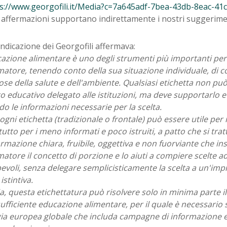
s://www.georgofili.it/Media?c=7a645adf-7bea-43db-8eac-4
 affermazioni supportano indirettamente i nostri suggerime
ndicazione dei Georgofili affermava:
azione alimentare è uno degli strumenti più importanti per
atore, tenendo conto della sua situazione individuale, di c
ose della salute e dell'ambiente. Qualsiasi etichetta non può 
o educativo delegato alle istituzioni, ma deve supportarlo 
o le informazioni necessarie per la scelta.
, ogni etichetta (tradizionale o frontale) può essere utile per
utto per i meno informati e poco istruiti, a patto che si tratt
rmazione chiara, fruibile, oggettiva e non fuorviante che ins
tore il concetto di porzione e lo aiuti a compiere scelte a
voli, senza delegare semplicisticamente la scelta a un'impr
istintiva.
a, questa etichettatura può risolvere solo in minima parte 
sufficiente educazione alimentare, per il quale è necessario
gia europea globale che includa campagne di informazione e