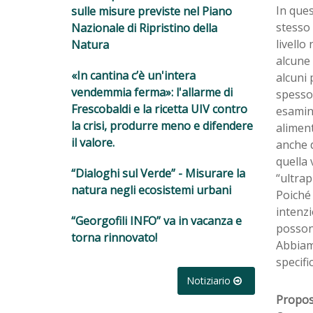
In ques
sulle misure previste nel Piano
stesso
Nazionale di Ripristino della
livello
Natura
alcune 
«In cantina c’è un'intera
alcuni 
vendemmia ferma»: l'allarme di
spesso 
Frescobaldi e la ricetta UIV contro
esamina
la crisi, produrre meno e difendere
aliment
il valore.
anche d
quella 
“Dialoghi sul Verde” - Misurare la
“ultrap
natura negli ecosistemi urbani
Poiché 
intenzi
“Georgofili INFO” va in vacanza e
possono
torna rinnovato!
Abbiamo
specifi
Notiziario
Propos