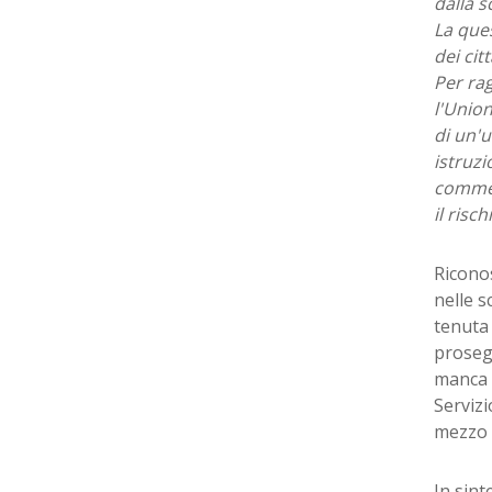
dalla s
La ques
dei cit
Per rag
l'Unio
di un'u
istruzi
commer
il risc
Riconos
nelle s
tenuta 
prosegu
manca d
Serviz
mezzo p
In sint