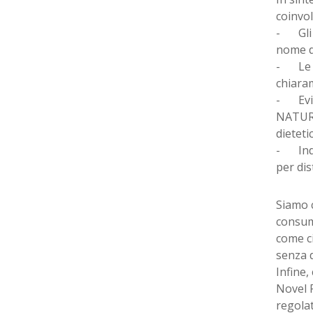
coinvol
-
Gli
nome de
-
Le
chiaram
-
Evi
NATURA
dieteti
-
Ind
per dis
Siamo 
consum
come ci
senza d
Infine,
Novel F
regolat