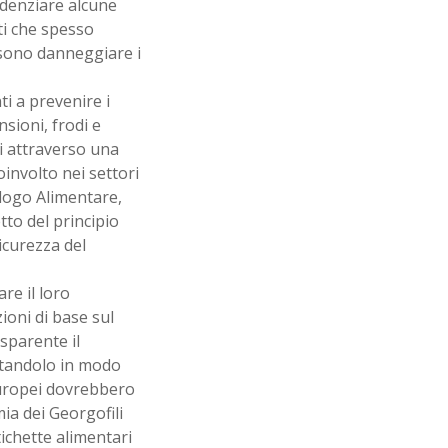
videnziare alcune
nti che spesso
ssono danneggiare i
i a prevenire i
sioni, frodi e
ti attraverso una
oinvolto nei settori
logo Alimentare,
tto del principio
icurezza del
re il loro
oni di base sul
sparente il
ntandolo in modo
europei dovrebbero
ia dei Georgofili
tichette alimentari