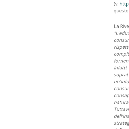
(v.
http
queste
La Rive
"L'educ
consum
rispett
compit
fornend
Infatti
sopratt
un'info
consuma
consape
natura 
Tuttavi
dell'in
strate