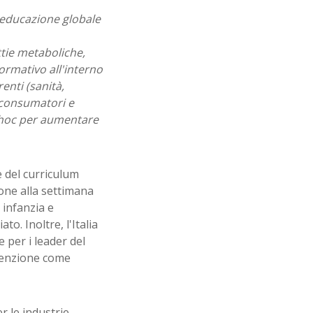
ll'educazione globale
ttie metaboliche,
rmativo all'interno
enti (sanità,
i consumatori e
 hoc per aumentare
 del curriculum
ione alla settimana
 infanzia e
o. Inoltre, l'Italia
per i leader del
evenzione come
r le industrie