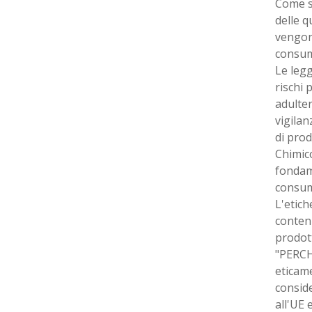
Come si
delle q
vengon
consuma
Le legg
rischi 
adulter
vigilan
di prod
Chimico
fondame
consum
L'etich
contenu
prodott
"PERCH
eticam
conside
all'UE 