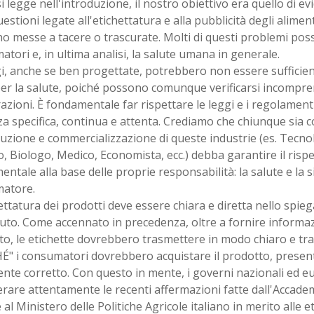
 legge nell'introduzione, il nostro obiettivo era quello di e
uestioni legate all'etichettatura e alla pubblicità degli alime
o messe a tacere o trascurate. Molti di questi problemi po
tori e, in ultima analisi, la salute umana in generale.
i, anche se ben progettate, potrebbero non essere sufficient
per la salute, poiché possono comunque verificarsi incompren
azioni. È fondamentale far rispettare le leggi e i regolamen
za specifica, continua e attenta. Crediamo che chiunque sia c
uzione e commercializzazione di queste industrie (es. Tecno
, Biologo, Medico, Economista, ecc.) debba garantire il rispe
ntale alla base delle proprie responsabilità: la salute e la s
atore.
ettatura dei prodotti deve essere chiara e diretta nello spiega
to. Come accennato in precedenza, oltre a fornire informazi
o, le etichette dovrebbero trasmettere in modo chiaro e tra
É" i consumatori dovrebbero acquistare il prodotto, prese
ente corretto. Con questo in mente, i governi nazionali ed 
rare attentamente le recenti affermazioni fatte dall'Accadem
e al Ministero delle Politiche Agricole italiano in merito alle e