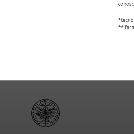
conosce
*tecnol
** far