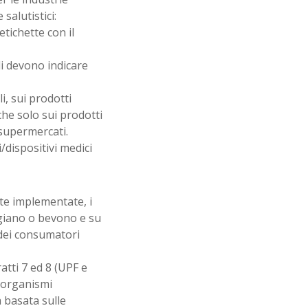
salutistici:
etichette con il
i devono indicare
i, sui prodotti
he solo sui prodotti
 supermercati.
/dispositivi medici
e implementate, i
giano o bevono e su
a dei consumatori
ratti 7 ed 8 (UPF e
 organismi
 basata sulle