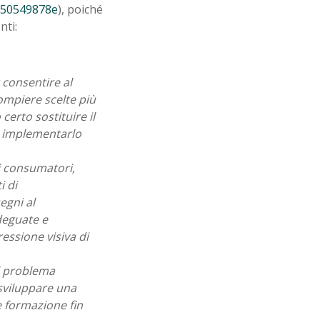
1c50549878e
), poiché
nti:
 consentire al
ompiere scelte più
certo sostituire il
e implementarlo
 i consumatori,
i di
egni al
deguate e
essione visiva di
il problema
 sviluppare una
 formazione fin