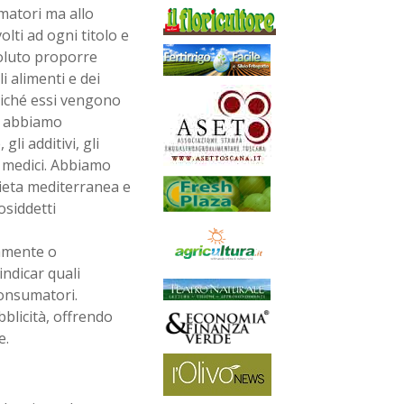
umatori ma allo
ti ad ogni titolo e
voluto proporre
i alimenti e dei
poiché essi vengono
i, abbiamo
li additivi, gli
vi medici. Abbiamo
 dieta mediterranea e
osiddetti
iamente o
ndicar quali
consumatori.
bblicità, offrendo
e.