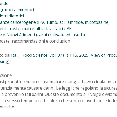
ande
gratori alimentari
otti dietetici
tanze cancerogene (IPA, fumo, acrilammide, micotossine)
enti trasformati e ultra-lavorati (UPF)
e e Nuovi Alimenti (carni coltivate ed insetti)
poste, raccomandazioni e conclusioni
to da:
Ital. J. Food Science. Vol. 37 (1) 1:15, 2025 (View of Pro
sing)
]
uzione
si prodotto che un consumatore mangia, beve o inala nel cor
enzialmente causare danni. Le leggi che regolano la sicurez
 a prevenire tali danni. Questo documento si rivolge ovviam
llo stesso tempo a tutti coloro che sono coinvolti nelle indu
eutiche.