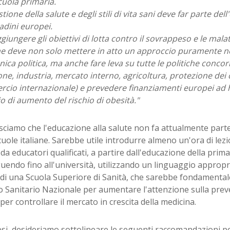
cuola primaria.
tione della salute e degli stili di vita sani deve far parte de
tadini europei.
giungere gli obiettivi di lotta contro il sovrappeso e le mala
ne deve non solo mettere in atto un approccio puramente no
nica politica, ma anche fare leva su tutte le politiche concorr
one, industria, mercato interno, agricoltura, protezione de
cio internazionale) e prevedere finanziamenti europei ad
hio di aumento del rischio di obesità."
ciamo che l'educazione alla salute non fa attualmente parte
cuole italiane. Sarebbe utile introdurre almeno un'ora di lez
da educatori qualificati, a partire dall'educazione della prima
endo fino all'università, utilizzando un linguaggio appropriat
i una Scuola Superiore di Sanità, che sarebbe fondamentale 
io Sanitario Nazionale per aumentare l'attenzione sulla pr
er controllare il mercato in crescita della medicina.
esi, desideriamo sottolineare le seguenti raccomandazioni pe