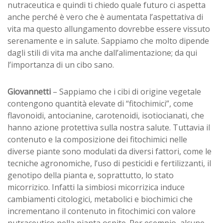
nutraceutica e quindi ti chiedo quale futuro ci aspetta
anche perché è vero che è aumentata l’aspettativa di
vita ma questo allungamento dovrebbe essere vissuto
serenamente e in salute. Sappiamo che molto dipende
dagli stili di vita ma anche dall’alimentazione; da qui
l’importanza di un cibo sano.
Giovannetti
– Sappiamo che i cibi di origine vegetale
contengono quantità elevate di “fitochimici”, come
flavonoidi, antocianine, carotenoidi, isotiocianati, che
hanno azione protettiva sulla nostra salute. Tuttavia il
contenuto e la composizione dei fitochimici nelle
diverse piante sono modulati da diversi fattori, come le
tecniche agronomiche, l’uso di pesticidi e fertilizzanti, il
genotipo della pianta e, soprattutto, lo stato
micorrizico. Infatti la simbiosi micorrizica induce
cambiamenti citologici, metabolici e biochimici che
incrementano il contenuto in fitochimici con valore
nutraceutico nella pianta ospite. Per esempio, alcune