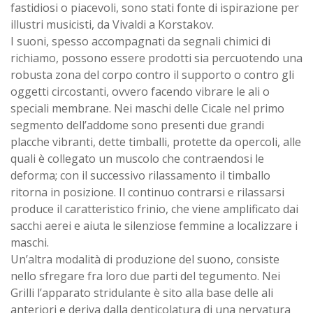
fastidiosi o piacevoli, sono stati fonte di ispirazione per
illustri musicisti, da Vivaldi a Korstakov.
I suoni, spesso accompagnati da segnali chimici di
richiamo, possono essere prodotti sia percuotendo una
robusta zona del corpo contro il supporto o contro gli
oggetti circostanti, ovvero facendo vibrare le ali o
speciali membrane. Nei maschi delle Cicale nel primo
segmento dell’addome sono presenti due grandi
placche vibranti, dette timballi, protette da opercoli, alle
quali è collegato un muscolo che contraendosi le
deforma; con il successivo rilassamento il timballo
ritorna in posizione. Il continuo contrarsi e rilassarsi
produce il caratteristico frinio, che viene amplificato dai
sacchi aerei e aiuta le silenziose femmine a localizzare i
maschi.
Un’altra modalità di produzione del suono, consiste
nello sfregare fra loro due parti del tegumento. Nei
Grilli l’apparato stridulante è sito alla base delle ali
anteriori e deriva dalla denticolatura di una nervatura