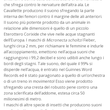
che sfrega contro le nervature dell’altra ala. Le
Cavallette producono il suono sfregando la parte
interna dei femori contro il margine delle ali anteriori.
Il suono più potente prodotto da un animale in
relazione alle dimensioni è quello di un piccolo
Eterottero Corixide che vive nelle acque stagnanti
dell’Europa. I maschi di
Micronecta scholtzi
Fieber,
lunghi circa 2 mm, per richiamare le femmine e indurle
all’accoppiamento, emettono nell’acqua suoni che
raggiungono i 99,2 decibel e sono udibili anche lungo i
bordi degli stagni. Tale suono, del quale il 99% si
disperde nell’acqua, è entrato nel Guinnes Word
Records ed è stato paragonato a quello di un’orchestra
o di un treno in movimento! Esso viene prodotto
sfregando una cresta del robusto pene contro una
zona sclerificata dell’addome, estesa circa 50
milionesimi di metro.
I maschi di altre specie di insetti che producono suoni