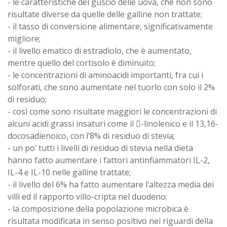
- le caratteristiche del guscio delle uova, che non sono
risultate diverse da quelle delle galline non trattate;
- il tasso di conversione alimentare, significativamente
migliore;
- il livello ematico di estradiolo, che è aumentato,
mentre quello del cortisolo è diminuito;
- le concentrazioni di aminoacidi importanti, fra cui i
solforati, che sono aumentate nel tuorlo con solo il 2%
di residuo;
- così come sono risultate maggiori le concentrazioni di
alcuni acidi grassi insaturi come il -linolenico e il 13,16-
docosadienoico, con l’8% di residuo di stevia;
- un po’ tutti i livelli di residuo di stevia nella dieta
hanno fatto aumentare i fattori antinfiammatori IL-2,
IL-4 e IL-10 nelle galline trattate;
- il livello del 6% ha fatto aumentare l’altezza media dei
villi ed il rapporto villo-cripta nel duodeno;
- la composizione della popolazione microbica è
risultata modificata in senso positivo nei riguardi della