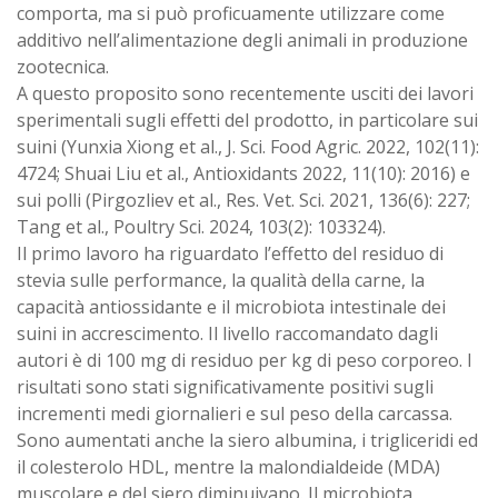
comporta, ma si può proficuamente utilizzare come
additivo nell’alimentazione degli animali in produzione
zootecnica.
A questo proposito sono recentemente usciti dei lavori
sperimentali sugli effetti del prodotto, in particolare sui
suini (Yunxia Xiong et al., J. Sci. Food Agric. 2022, 102(11):
4724; Shuai Liu et al., Antioxidants 2022, 11(10): 2016) e
sui polli (Pirgozliev et al., Res. Vet. Sci. 2021, 136(6): 227;
Tang et al., Poultry Sci. 2024, 103(2): 103324).
Il primo lavoro ha riguardato l’effetto del residuo di
stevia sulle performance, la qualità della carne, la
capacità antiossidante e il microbiota intestinale dei
suini in accrescimento. Il livello raccomandato dagli
autori è di 100 mg di residuo per kg di peso corporeo. I
risultati sono stati significativamente positivi sugli
incrementi medi giornalieri e sul peso della carcassa.
Sono aumentati anche la siero albumina, i trigliceridi ed
il colesterolo HDL, mentre la malondialdeide (MDA)
muscolare e del siero diminuivano. Il microbiota