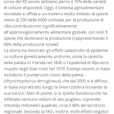
corso del XX secolo abbiamo perso il 75% delle varietà
di colture disponibili. Oggi, il sistema agroalimentare
mondiale si affida a un numero molto limitato di specie:
meno di 200 delle 6000 coltivate per la produzione di
cibo contribuiscono significativamente
all'approvvigionamento alimentare globale, con solo 9
specie che dominano la produzione (rappresentando il
66% della produzione totale).
La storia ha mostrato gli effetti catastrofici di epidemie
su colture geneticamente uniformi, come la carestia
della patata in Irlanda nel 1845 o l'epidemia di
Bipolaris
maydis
negli Stati Uniti nel 1970. Esempi recenti in Italia
includono il punteruolo rosso della palma
(
Rhynchophorus ferrugineus
), che dal 2005 si è diffuso
in Italia soprattutto lungo la linea costiera trovando la
sua via tra i filari di palme, o la
Xylella fastidiosa
che ha
infettato ventuno milioni di ulivi pugliesi, coprendo
ottomila chilometri quadrati, circa il 40% del territorio
regionale. Secondo la FAO, inoltre, molti effetti negativi