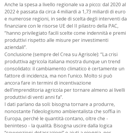
Anche la spesa a livello regionale va a picco: dal 2020 al
2022 è passata da circa 4 miliardi a 1,73 miliardi di euro
e numerose regioni, in sede di scelta degli interventi da
finanziare con le risorse UE del II pilastro della PAC,
“hanno privilegiato facili scelte come indennità e premi
produttivi rispetto alle misure per investimenti
aziendali”.
Conclusione (sempre del Crea su Agrisole): “La crisi
produttiva agricola italiana mostra dunque un trend
consolidato: il cambiamento climatico è certamente un
fattore di incidenza, ma non l’unico. Molto si può
ancora fare in termini di incentivazione
dell’imprenditoria agricola per tornare almeno ai livelli
produttivi di venti anni fa”.
I dati parlano da soli: bisogna tornare a produrre,
nonostante l’ideologismo ambientalista che soffia in
Europa, perché le quantità contano, oltre che -
beninteso - la qualità. Bisogna uscire dalla logica
“sovvenzioni-detassazioni” e aiuti a pioggia, per