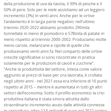
della produzione di uva da tavola, il 30% di pesche e il
50% di pere. Solo per le mele assistiamo ad un leggero
incremento (3%) in venti anni. Anche per le ortive
l’andamento è in larga parte negativo: nell’ultimo
triennio 2020-2022 abbiamo prodotto 290mila
tonnellate in meno di pomodoro e 578mila di patate in
meno rispetto al triennio 2000-2002. Produciamo molte
meno carote, melanzane e cipolle di quelle che
producevamo venti anni fa. Nel comparto delle ortive
crescite significative si sono riscontrate in pratica
solamente per le produzioni di cavoli e zucchine”.
“Anche la produttività del settore, intesa come valore
aggiunto ai prezzi di base per ora lavorata, è crollata
negli ultimi anni - nel 2021 essa era inferiore di 10 punti
rispetto al 2015 – mentre è aumentata in tutti gli altri
settori dell’economia. Sotto il profilo economico la crisi
produttiva italiana è stata sinora attutita dallo
straordinario incremento avuto dalle attività connesse
in agricoltura, oltre 12,5 miliardi di euro nel 2022 contro