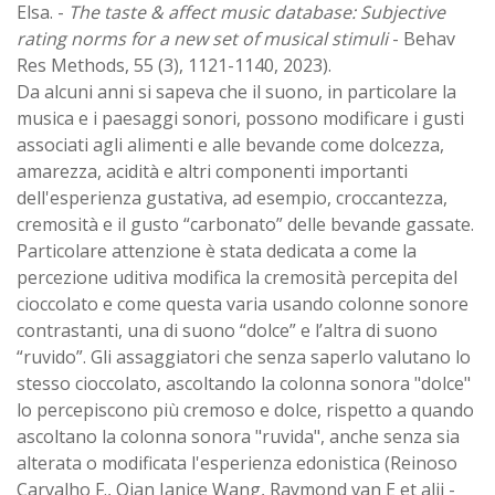
Elsa. -
The taste & affect music database: Subjective
rating norms for a new set of musical stimuli
- Behav
Res Methods, 55 (3), 1121-1140, 2023).
Da alcuni anni si sapeva che il suono, in particolare la
musica e i paesaggi sonori, possono modificare i gusti
associati agli alimenti e alle bevande come dolcezza,
amarezza, acidità e altri componenti importanti
dell'esperienza gustativa, ad esempio, croccantezza,
cremosità e il gusto “carbonato” delle bevande gassate.
Particolare attenzione è stata dedicata a come la
percezione uditiva modifica la cremosità percepita del
cioccolato e come questa varia usando colonne sonore
contrastanti, una di suono “dolce” e l’altra di suono
“ruvido”. Gli assaggiatori che senza saperlo valutano lo
stesso cioccolato, ascoltando la colonna sonora "dolce"
lo percepiscono più cremoso e dolce, rispetto a quando
ascoltano la colonna sonora "ruvida", anche senza sia
alterata o modificata l'esperienza edonistica (Reinoso
Carvalho F., Qian Janice Wang, Raymond van E et alii -