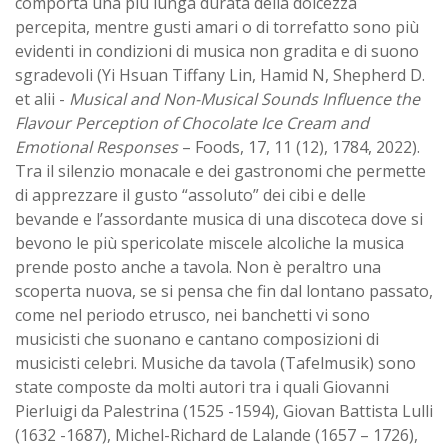
comporta una più lunga durata della dolcezza
percepita, mentre gusti amari o di torrefatto sono più
evidenti in condizioni di musica non gradita e di suono
sgradevoli (Yi Hsuan Tiffany Lin, Hamid N, Shepherd D.
et alii -
Musical and Non-Musical Sounds Influence the
Flavour Perception of Chocolate Ice Cream and
Emotional Responses
– Foods, 17, 11 (12), 1784, 2022).
Tra il silenzio monacale e dei gastronomi che permette
di apprezzare il gusto “assoluto” dei cibi e delle
bevande e l’assordante musica di una discoteca dove si
bevono le più spericolate miscele alcoliche la musica
prende posto anche a tavola. Non è peraltro una
scoperta nuova, se si pensa che fin dal lontano passato,
come nel periodo etrusco, nei banchetti vi sono
musicisti che suonano e cantano composizioni di
musicisti celebri. Musiche da tavola (Tafelmusik) sono
state composte da molti autori tra i quali Giovanni
Pierluigi da Palestrina (1525 -1594), Giovan Battista Lulli
(1632 -1687), Michel-Richard de Lalande (1657 – 1726),