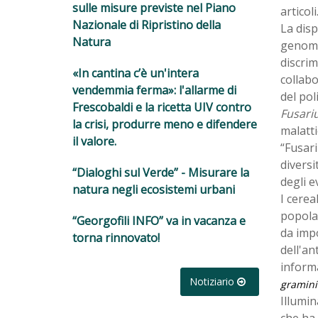
sulle misure previste nel Piano
articoli
Nazionale di Ripristino della
La disp
Natura
genomi 
discrim
«In cantina c’è un'intera
collabo
vendemmia ferma»: l'allarme di
del pol
Frescobaldi e la ricetta UIV contro
Fusar
la crisi, produrre meno e difendere
malatti
il valore.
“Fusar
diversi
“Dialoghi sul Verde” - Misurare la
degli e
natura negli ecosistemi urbani
I cerea
popola
“Georgofili INFO” va in vacanza e
da imp
torna rinnovato!
dell'an
informa
Notiziario
gramini
Illumin
che ha 