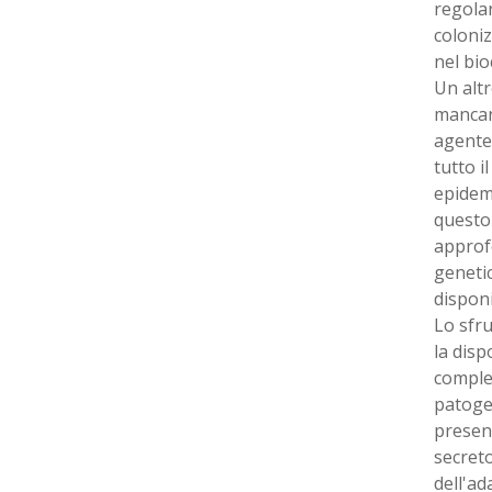
regolar
coloni
nel bio
Un altr
mancanz
agente 
tutto 
epidemi
questo
approfo
genetic
disponi
Lo sfr
la disp
comples
patogen
present
secret
dell'ad