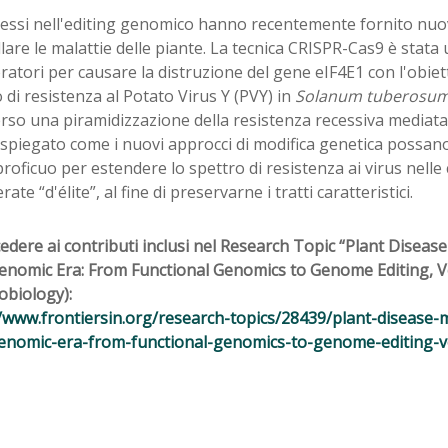
ressi nell'editing genomico hanno recentemente fornito nuo
lare le malattie delle piante. La tecnica CRISPR-Cas9 è stata u
ratori per causare la distruzione del gene eIF4E1 con l'obiett
 di resistenza al Potato Virus Y (PVY) in
Solanum tuberosu
rso una piramidizzazione della resistenza recessiva mediata 
piegato come i nuovi approcci di modifica genetica possano 
oficuo per estendere lo spettro di resistenza ai virus nelle c
ate “d'élite”, al fine di preservarne i tratti caratteristici.
edere ai contributi inclusi nel Research Topic “Plant Disea
enomic Era: From Functional Genomics to Genome Editing, Vo
obiology):
//www.frontiersin.org/research-topics/28439/plant-disease
enomic-era-from-functional-genomics-to-genome-editing-v