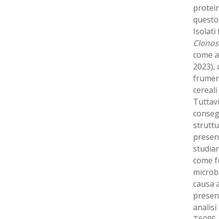
protein
questo 
Isolati
Clonos
come ag
2023), 
frument
cereali
Tuttavi
consegu
struttu
presen
studiar
come fu
microb
causa a
presenz
analisi
T6085.