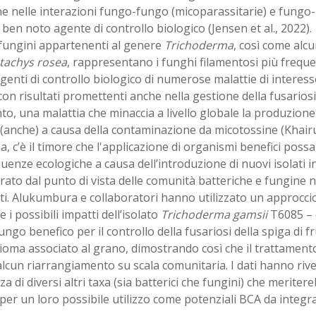
e nelle interazioni fungo-fungo (micoparassitarie) e fungo-p
ben noto agente di controllo biologico (Jensen et al., 2022).
 fungini appartenenti al genere
Trichoderma
, così come alcun
tachys rosea
, rappresentano i funghi filamentosi più freque
enti di controllo biologico di numerose malattie di interess
con risultati promettenti anche nella gestione della fusariosi
o, una malattia che minaccia a livello globale la produzione 
 (anche) a causa della contaminazione da micotossine (Khairull
a, c’è il timore che l'applicazione di organismi benefici poss
enze ecologiche a causa dell’introduzione di nuovi isolati 
rato dal punto di vista delle comunità batteriche e fungine
ti. Alukumbura e collaboratori hanno utilizzato un approc
e i possibili impatti dell’isolato
Trichoderma gamsii
T6085 – 
ngo benefico per il controllo della fusariosi della spiga di f
ioma associato al grano, dimostrando così che il trattamen
lcun riarrangiamento su scala comunitaria. I dati hanno rivela
a di diversi altri taxa (sia batterici che fungini) che meriter
 per un loro possibile utilizzo come potenziali BCA da integ