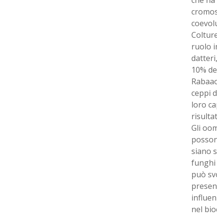
cromoso
coevolu
Colture
ruolo i
datteri
10% de
Rabaaou
ceppi d
loro ca
risulta
Gli oom
possono
siano s
funghi 
può svo
presen
influen
nel bi