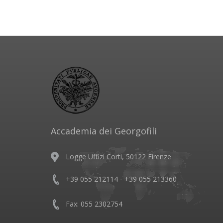
Accademia dei Georgofili
Logge Uffizi Corti, 50122 Firenze
+39 055 212114 - +39 055 213360
Fax: 055 2302754