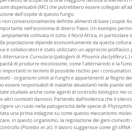
mi dispensabili (MC) che potrebbero essere collegati all'a
zione dell'ospite di questo fungo.
 non convenzionalmente definite alimenti di base (
staple fo
mportante nell'economia di diversi Paesi. Un esempio pertin
, ampiamente coltivata in tutto il Nord Africa, in particolare i
lla popolazione dipende economicamente da questa coltura. 
i e collaboratori è stato utilizzato un approccio polifasico p
i
Alternaria
e
Curvularia
(patogeni di
Phoenix dactylifera
L.) 
pacità di produrre micotossine, come l'alternariolo e la fum
ti importanti in termini di possibile rischio per i consumatori.
iceti - organismi simili ai funghi e appartenenti al Regno de
 essere responsabili di malattie devastanti nelle piante s
tate studiate anche come agenti di controllo biologico nei con
e altri oomiceti dannosi. Partendo dall’evidenza che il silen
lgere un ruolo nella patogenicità delle specie di
Phytophth
tata una prima indagine su come questo meccanismo molec
zare, in questo organismo, la regolazione dei geni coinvolti
ocontrollo (Piombo
et al.
). Il lavoro suggerisce come gli sRNA