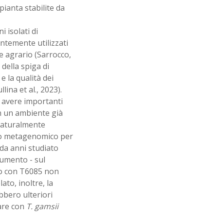
ianta stabilite da
i isolati di
ntemente utilizzati
e agrario (Sarrocco,
 della spiga di
e la qualità dei
ina et al., 2023).
a avere importanti
in un ambiente già
 naturalmente
cio metagenomico per
da anni studiato
rumento - sul
to con T6085 non
to, inoltre, la
ebbero ulteriori
rare con
T. gamsii