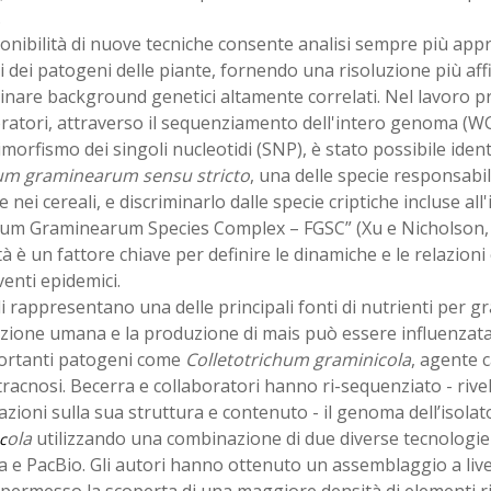
.
onibilità di nuove tecniche consente analisi sempre più app
dei patogeni delle piante, fornendo una risoluzione più affi
inare background genetici altamente correlati. Nel lavoro p
ratori, attraverso il sequenziamento dell'intero genoma (WG
imorfismo dei singoli nucleotidi (SNP), è stato possibile ident
ium graminearum
sensu stricto
, una delle specie responsabil
e nei cereali, e discriminarlo dalle specie criptiche incluse all
ium Graminearum Species Complex – FGSC” (Xu e Nicholson, 2
tà è un fattore chiave per definire le dinamiche e le relazioni
venti epidemici.
li rappresentano una delle principali fonti di nutrienti per g
zione umana e la produzione di mais può essere influenzata 
ortanti patogeni come
Colletotrichum graminicola
, agente 
tracnosi. Becerra e collaboratori hanno ri-sequenziato - riv
zioni sulla sua struttura e contenuto - il genoma dell’isola
ola
utilizzando una combinazione di due diverse tecnologi
c
a e PacBio. Gli autori hanno ottenuto un assemblaggio a li
permesso la scoperta di una maggiore densità di elementi rip