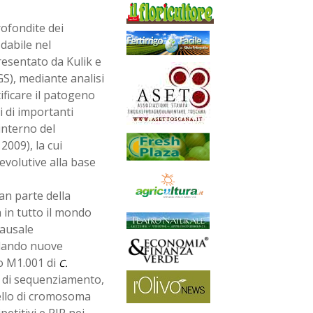
rofondite dei
dabile nel
resentato da Kulik e
S), mediante analisi
ificare il patogeno
i di importanti
'interno del
009), la cui
 evolutive alla base
ran parte della
in tutto il mondo
causale
elando nuove
to M1.001 di
C.
e di sequenziamento,
vello di cromosoma
etitivi e RIP nei