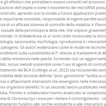
e gli effettori che potrebbero essere coinvolti nel processo 
zzazione dell'ospite e come il movimento dei microRNA poss
controllo, aprendo così la strada a future applicazioni prati
o importante oomicete, responsabile di ingenti perdite eco
a di un efficace sistema di controllo della malattia, è
Plasmo
causale della peronospora della vite, che colpisce gravemente
il mondo. In Koledenkova
et al
. sono state revisionate la stori
ologia, tassonomia, morfologia, riproduzione e i meccanismi
 patogeno. Gli autori evidenziano come le moderne tecniche
ndimenti sulla suscettibilità di P. viticola ai trattamenti di di
i della resistenza nelle piante, fornendo così un aggiorname
bili, inclusi metodi sostenibili come l'uso di agenti di control
uttamento dei BCA (Collinge
et al.
, 2022) sta riscuotendo sem
onibilità delle tecniche definite “post-genomiche” facilita la
se e affascinanti interazioni che avvengono nella interazione
o-organismi benefici. In un secondo lavoro pubblicato nella
ata, Piombo e collaboratori hanno analizzato la composizione
oma di
Clonostachys rosea
per rivelare il coinvolgimento - 
attamento fungino alle nicchie ecologiche e alle interazioni a