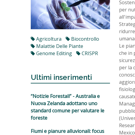
Sosteni
per nut
all'imp
Strateg
ridurre
umana 
Agricoltura
Biocontrollo
Le pia
Malattie Delle Piante
che in
Genome Editing
CRISPR
sicurez
per la 
conosce
Ultimi inserimenti
aggiorn
fisiolo
“Notizie Forestali” - Australia e
causate
Nuova Zelanda adottano uno
Manage
standard comune per valutare le
pubblic
foreste
(Univer
Researc
Fiumi e pianure alluvionali: focus
Mexico)