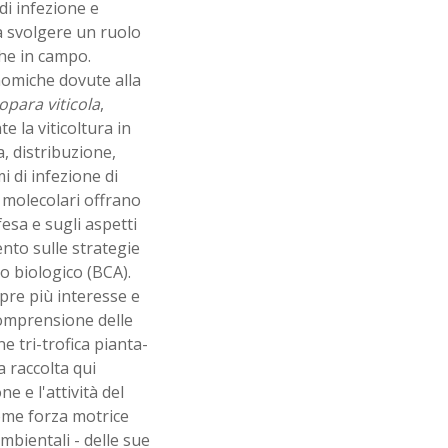
di infezione e
a svolgere un ruolo
che in campo.
nomiche dovute alla
para viticola
,
 la viticoltura in
a, distribuzione,
 di infezione di
 molecolari offrano
fesa e sugli aspetti
nto sulle strategie
lo biologico (BCA).
pre più interesse e
 comprensione delle
 tri-trofica pianta-
 raccolta qui
 e l'attività del
come forza motrice
mbientali - delle sue