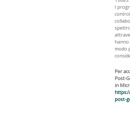
I prog
control
collabo
spettro
attrave
hanno s
modo pr
consider
Per acc
Post-G
in Micr
https:
post-g