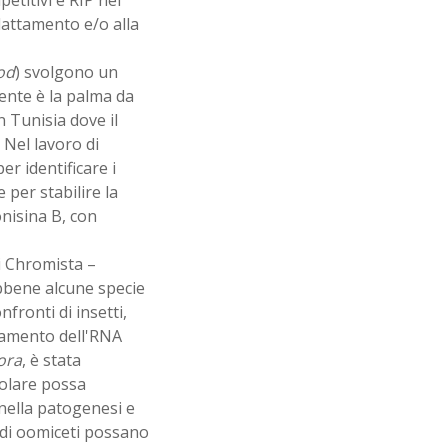
dattamento e/o alla
od
) svolgono un
ente è la palma da
n Tunisia dove il
Nel lavoro di
er identificare i
e per stabilire la
onisina B, con
i Chromista –
ebbene alcune specie
fronti di insetti,
ziamento dell'RNA
ora
, è stata
olare possa
 nella patogenesi e
 di oomiceti possano