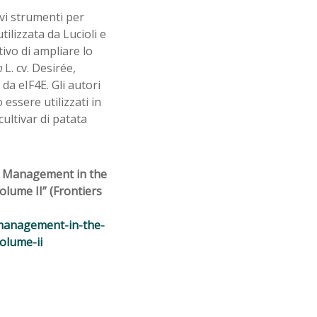
vi strumenti per
tilizzata da Lucioli e
ivo di ampliare lo
m
L. cv. Desirée,
da eIF4E. Gli autori
essere utilizzati in
ultivar di patata
se Management in the
lume II” (Frontiers
-management-in-the-
olume-ii