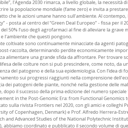
bile”, l'Agenda 2030 rimarca, a livello globale, la necessità d
rire la popolazione mondiale (fame zero) e invita a prestar
atto che le azioni umane hanno sull'ambiente. Al contempo, 
y” - posta al centro del “Green Deal Europeo” - fissa per il 20
 del 50% l’uso degli agrofarmaci al fine di alleviare la grave 
e l'ambiente che questi pongono.
nte coltivate sono continuamente minacciate da agenti patog
 post-raccolta, determinando perdite economicamente import
za alimentare una grande sfida da affrontare. Per trovare so
difesa delle colture non si può prescindere, come noto, da u
nza del patogeno e della sua epidemiologia. Con l’idea di f
amento sui progressi raggiunti nella comprensione dell'eco
gia dei patogeni delle piante, nonché nella gestione delle mal
, dopo il successo della prima edizione del numero speciale
ment in the Post-Genomic Era: from Functional Genomics t
ato sulla rivista Frontiers nel 2020, con gli amici e colleghi P
sity of Copenhagen, Denmark) e Prof. Alfredo Herrera-Estre
h and Advanced Studies of the National Polytechnic Institut
, abbiamo coordinato e pubblicato il secondo volume di ques