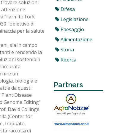
i trovare soluzioni
Difesa
e attenzione
la “Farm to Fork
Legislazione
30 l’obiettivo di
Paesaggio
minaccia per la salute
Alimentazione
eni, sia in campo
Storia
anti e rendendo la
luzioni sostenibili
Ricerca
n’accurata
ornire un
logia, biologia e
Partners
attie da questi
 "Plant Disease
o Genome Editing"
rof. David Collinge
lla (Center for
e, Irapuato,
ta raccolta di