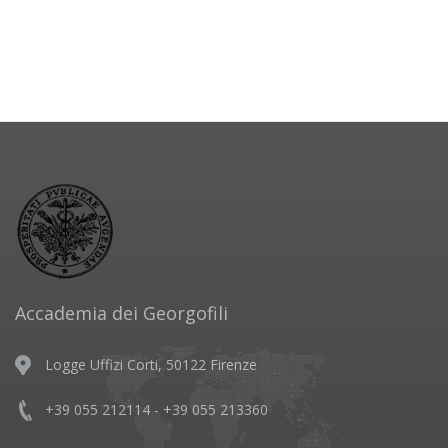
Accademia dei Georgofili
Logge Uffizi Corti, 50122 Firenze
+39 055 212114 - +39 055 213360