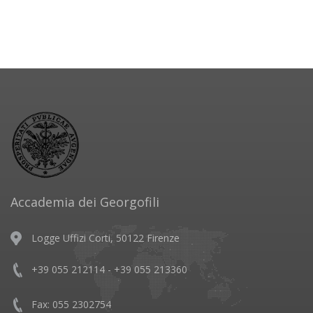
Accademia dei Georgofili
Logge Uffizi Corti, 50122 Firenze
+39 055 212114 - +39 055 213360
Fax: 055 2302754