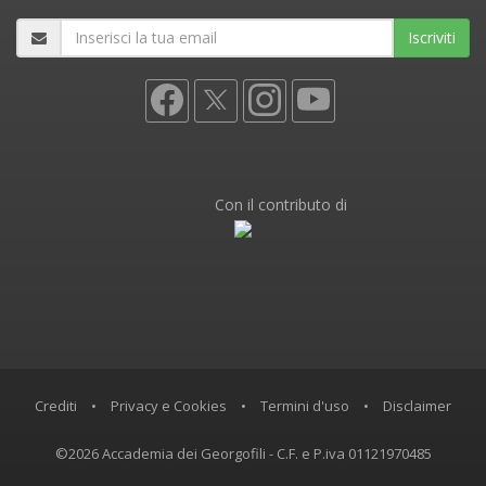
Iscriviti
Con il contributo di
Crediti
•
Privacy e Cookies
•
Termini d'uso
•
Disclaimer
©2026 Accademia dei Georgofili - C.F. e P.iva 01121970485