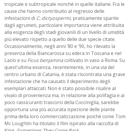
tropicale e subtropicale nonché in quelle italiane. Fra le
cause che hanno contribuito al regresso delle
infestazioni di
C. dictyospermi
, praticamente sparite
dagli agrumeti, particolare importanza viene attribuita
alla esigenza degli stadi giovanili di un livello di umidità
più elevato rispetto a quello delle due specie citate.
Occasionalmente, negli anni ’80 e ’90, ho rilevato la
presenza della Biancarossa su edera in Toscana e nel
Lazio e su
Ficus benjamina
coltivato in vaso a Roma. Su
quest’ultima essenza, recentemente, in una via del
centro urbano di Catania, è stata riscontrata una grave
infestazione che ha causato il deperimento degli
esemplari attaccati. Non è stato possibile risalire al
vivaio di provenienza ma, in relazione alla polifagia e ai
poco rassicuranti trascorsi della Cocciniglia, sarebbe
opportuna una più accurata ispezione delle piante
prima della loro commercializzazione poiché come Tom
Mc Loughlin ha titolato il film ispirato alla raccolta di
King,
Sometimes They Come Back
.