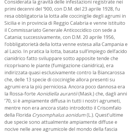
Considerata la gravità delle infestazioni registrate nei
primi decenni del ‘900, con D.M. del 23 aprile 1928, fu
resa obbligatoria la lotta alle cocciniglie degli agrumi in
Sicilia e in provincia di Reggio Calabria e venne istituito
il Commissariato Generale Anticoccidico con sede a
Catania; successivamente, con D.M. 20 aprile 1956,
l’obbligatorietà della lotta venne estesa alla Campania e
al Lazio. In pratica la lotta, basata sull’impiego dell’acido
cianidrico fatto sviluppare sotto apposite tende che
ricoprivano le piante (fumigazione cianidrica), era
indirizzata quasi esclusivamente contro la Biancarossa
che, delle 13 specie di cocciniglie allora presenti su
agrumi era la più perniciosa. Ancora poco dannosa era
la Rossa-forte
Aonidiella aurantii
(Mask.) che, dagli anni
’70, si è ampiamente diffusa in tutti i nostri agrumeti,
mentre non era ancora stato introdotto il Crisomfalo
della Florida
Crysomphalus aonidum
(L.). Quest’ultime
due specie sono attualmente ampiamente diffuse e
nocive nelle aree agrumicole del mondo della fascia