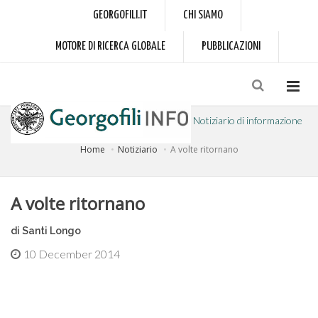
GEORGOFILI.IT
CHI SIAMO
MOTORE DI RICERCA GLOBALE
PUBBLICAZIONI
Notiziario di informazione
Home
Notiziario
A volte ritornano
a cura dell'Accademia dei Georgofili
A volte ritornano
di Santi Longo
10 December 2014