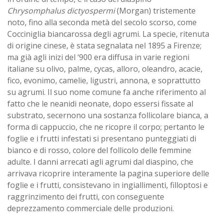
Chrysomphalus dictyospermi
(Morgan) tristemente
noto, fino alla seconda metà del secolo scorso, come
Cocciniglia biancarossa degli agrumi. La specie, ritenuta
di origine cinese, è stata segnalata nel 1895 a Firenze;
ma già agli inizi del ‘900 era diffusa in varie regioni
italiane su olivo, palme, cycas, alloro, oleandro, acacie,
fico, evonimo, camelie, ligustri, annona, e soprattutto
su agrumi. Il suo nome comune fa anche riferimento al
fatto che le neanidi neonate, dopo essersi fissate al
substrato, secernono una sostanza follicolare bianca, a
forma di cappuccio, che ne ricopre il corpo; pertanto le
foglie e i frutti infestati si presentano punteggiati di
bianco e di rosso, colore del follicolo delle femmine
adulte. I danni arrecati agli agrumi dal diaspino, che
arrivava ricoprire interamente la pagina superiore delle
foglie e i frutti, consistevano in ingiallimenti, filloptosi e
raggrinzimento dei frutti, con conseguente
deprezzamento commerciale delle produzioni.