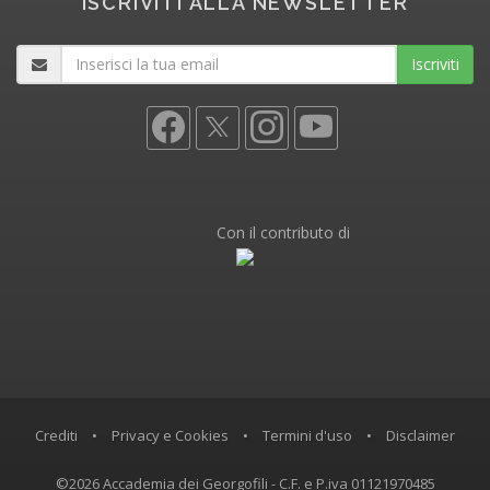
ISCRIVITI ALLA NEWSLETTER
Iscriviti
Con il contributo di
Crediti
•
Privacy e Cookies
•
Termini d'uso
•
Disclaimer
©2026 Accademia dei Georgofili - C.F. e P.iva 01121970485