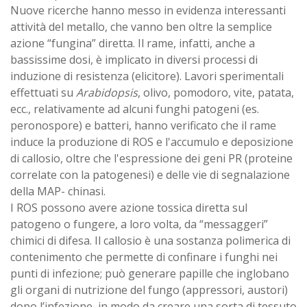
Nuove ricerche hanno messo in evidenza interessanti
attività del metallo, che vanno ben oltre la semplice
azione “fungina” diretta. Il rame, infatti, anche a
bassissime dosi, è implicato in diversi processi di
induzione di resistenza (elicitore). Lavori sperimentali
effettuati su
Arabidopsis
, olivo, pomodoro, vite, patata,
ecc., relativamente ad alcuni funghi patogeni (es.
peronospore) e batteri, hanno verificato che il rame
induce la produzione di ROS e l'accumulo e deposizione
di callosio, oltre che l'espressione dei geni PR (proteine
correlate con la patogenesi) e delle vie di segnalazione
della MAP- chinasi.
I ROS possono avere azione tossica diretta sul
patogeno o fungere, a loro volta, da “messaggeri”
chimici di difesa. Il callosio è una sostanza polimerica di
contenimento che permette di confinare i funghi nei
punti di infezione; può generare papille che inglobano
gli organi di nutrizione del fungo (appressori, austori)
dopo l’infezione, in modo da creare una sorta di tessuto