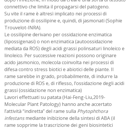
connettivo che limita il propagarsi del patogeno.
Su vite il rame è altresì implicato nei processi di
produzione di ossilipine e, quindi, di jasmonati (Sophie
Trouvelot-INRA).
Le ossilipine derivano per ossidazione enzimatica
(lipossigenasi) o non enzimatica (autoossidazione
mediata da ROS) degli acidi grassi polinsaturi linoleico e
linoleico. Per successive reazioni possono originare
acido jasmonico, molecola coinvolta nei processi di
difesa contro stress biotici e abiotici delle piante. Il
rame sarebbe in grado, probabilmente, di indurre la
produzione di ROS e, di riflesso, l’ossidazione degli acidi
grassi (ossidazione non enzimatica)
Lavori effettuati su patata (Hai-Feng-Liu,2019-
Molecular Plant Patology) hanno anche accertato
l’attività “indiretta” del rame sulla
Phytophthora
infestans
mediante inibizione della sintesi di ABA (il
rame sopprime la trascrizione dei geni biosintetici