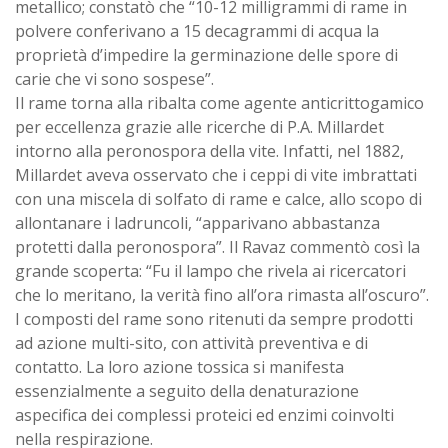
metallico; constatò che “10-12 milligrammi di rame in
polvere conferivano a 15 decagrammi di acqua la
proprietà d’impedire la germinazione delle spore di
carie che vi sono sospese”.
Il rame torna alla ribalta come agente anticrittogamico
per eccellenza grazie alle ricerche di P.A. Millardet
intorno alla peronospora della vite. Infatti, nel 1882,
Millardet aveva osservato che i ceppi di vite imbrattati
con una miscela di solfato di rame e calce, allo scopo di
allontanare i ladruncoli, “apparivano abbastanza
protetti dalla peronospora”. Il Ravaz commentò così la
grande scoperta: “Fu il lampo che rivela ai ricercatori
che lo meritano, la verità fino all’ora rimasta all’oscuro”.
I composti del rame sono ritenuti da sempre prodotti
ad azione multi-sito, con attività preventiva e di
contatto. La loro azione tossica si manifesta
essenzialmente a seguito della denaturazione
aspecifica dei complessi proteici ed enzimi coinvolti
nella respirazione.