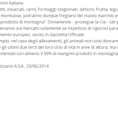
oni italiane.
tti, insaccati, carni, formaggi stagionati, latticini, frutta, leg
e montuose, potranno dunque fregiarsi del nuovo marchio e
“prodotto di montagna”. Ovviamente - prosegue la Cia - tali
eranno sul mercato solamente se rispettosi di rigorosi para
ento europeo, uscito in Gazzetta Ufficiale.
pio, nel caso degli allevamenti, gli animali non solo dovra
gli ultimi due terzi del loro ciclo di vita in aree di altura, 
limentati con almeno il 50% di mangimi prodotti in montagna
iziario A.S.A., 23/06/2014