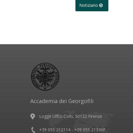
Notiziario
Accademia dei Georgofili
Logge Uffizi Corti, 50122 Firenze
+39 055 212114 - +39 055 213360