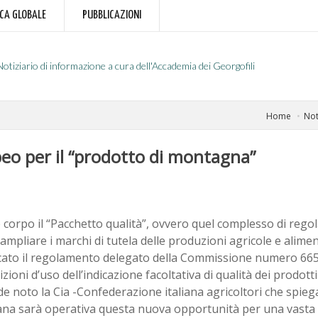
RCA GLOBALE
PUBBLICAZIONI
Notiziario di informazione a cura dell'Accademia dei Georgofili
Home
Not
peo per il “prodotto di montagna”
corpo il “Pacchetto qualità”, ovvero quel complesso di rego
 ampliare i marchi di tutela delle produzioni agricole e aliment
cato il regolamento delegato della Commissione numero 665/
izioni d’uso dell’indicazione facoltativa di qualità dei prodotti
e noto la Cia -Confederazione italiana agricoltori che spie
ana sarà operativa questa nuova opportunità per una vast