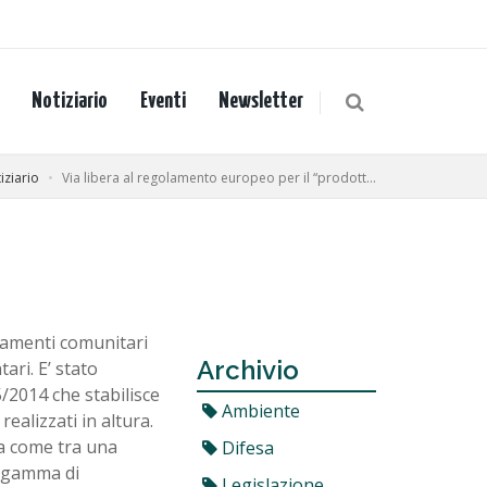
Notiziario
Eventi
Newsletter
iziario
Via libera al regolamento europeo per il “prodott...
lamenti comunitari
Archivio
ari. E’ stato
2014 che stabilisce
Ambiente
 realizzati in altura.
ga come tra una
Difesa
a gamma di
Legislazione