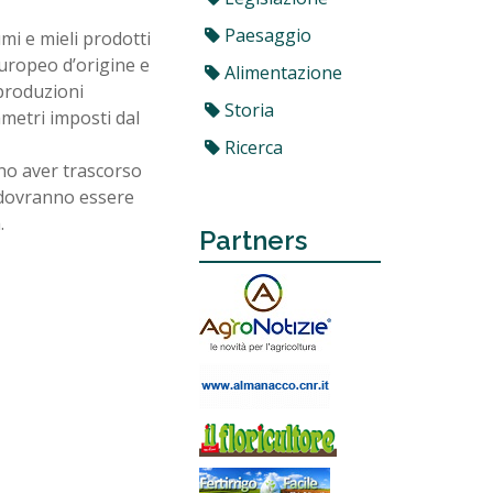
Paesaggio
umi e mieli prodotti
uropeo d’origine e
Alimentazione
 produzioni
Storia
metri imposti dal
Ricerca
nno aver trascorso
ma dovranno essere
.
Partners