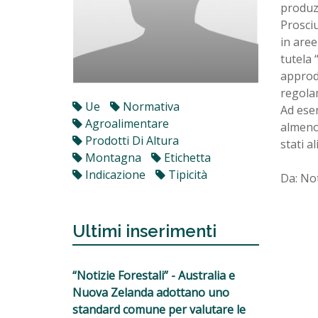
produzi
Prosciu
in are
tutela 
approd
regolam
Ue
Normativa
Ad esem
Agroalimentare
almeno 
Prodotti Di Altura
stati a
Montagna
Etichetta
Indicazione
Tipicità
Da: Not
Ultimi inserimenti
“Notizie Forestali” - Australia e
Nuova Zelanda adottano uno
standard comune per valutare le