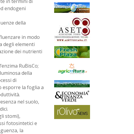
te in termini di
) ed endogeni
luenze della
nfluenzare in modo
a degli elementi
azione dei nutrienti
all’enzima RuBisCo;
 luminosa della
cessi di
ò esporre la foglia a
duttività.
resenza nel suolo,
ici.
li stomi),
si fotosintetici e
seguenza, la