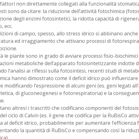
 fattori non direttamente collegati alla funzionalità stomatica
sti sono da citare: la riduzione dell’attività fotochimica (fotos
ione degli enzimi fotosintetici, la ridotta capacità di rigener
, ecc.
izioni di campo, spesso, allo stress idrico si abbinano anche 
atura ed irraggiamento che attivano processi di fotorespira
bizione.
tà le piante sono in grado di avviare processi fisio-biochimic
razioni metaboliche dell’apparato fotosintetizzante indotte da 
do l’analisi ai riflessi sulla fotosintesi, recenti studi di meta
ica hanno dimostrato come il deficit idrico può influenzare
re modificando l’espressione di alcuni geni (es. geni legati all’
tetica, di gluconeogenesi e fotorespiratoria) e la consegue
e.
no altresì i trascritti che codificano componenti del fotosist
del ciclo di Calvin (es. il gene che codifica per la RuBisCo attiv
a al deficit idrico, probabilmente per aumentare l’efficienza f
entando la quantità di RuBisCo e compensando così la riduz
ca).