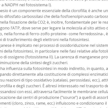
a NADPH nel fotosistema I).
esio è un componente essenziale della clorofilla; è anche un 
io difosfato carbossilasi che della fosfoenolpiruvato carboss
nella fissazione della CO2; è, inoltre, fondamentale per le re
gono l’ATP, dove serve per legare la molecola al sito attivo d
o, nella forma di ferro-zolfo proteine- come ferredossina-, 
i di trasferimento degli elettroni nella fotosintesi.
anese è implicato nei processi di ossidoriduzione nel sistem
i della fotosintesi, in particolare nelle fasi relative alla fotoli
o di ossigeno (fotosistema II). La carenza di manganese pro
iminuzione della sintesi degli zuccheri.
 ha influenza sulla fotosintesi in modo indiretto, in quanto,
pando direttamente alla costituzione di complessi enzimatici,
su reazioni di tipo ossidativo (catalasi, perossidasi, ecc.), att
lorofilla e degli zuccheri. È altresì interessato nel trasporto de
ssandosi con essi, attraversa facilmente le membrane cellul
locazione dai centri di produzione (“source”) a quelli di assor
lementi (cloro, zinco, rame, ecc.) influiscono e condizionano i