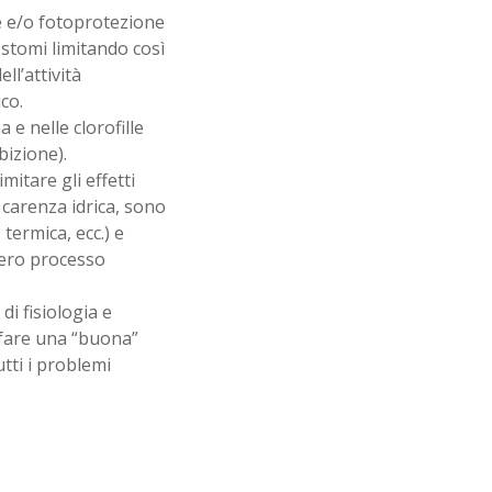
e e/o fotoprotezione
i stomi limitando così
ll’attività
co.
e nelle clorofille
bizione).
mitare gli effetti
a carenza idrica, sono
termica, ecc.) e
tero processo
i fisiologia e
 fare una “buona”
utti i problemi