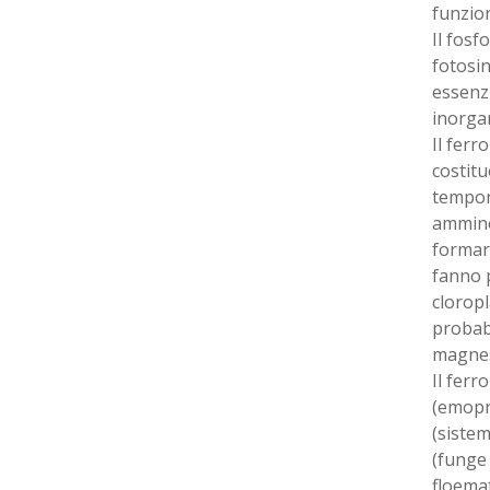
funzion
Il fosf
fotosin
essenz
inorgan
Il ferr
costitu
tempora
ammino 
formare
fanno p
cloropl
probabi
magnesi
Il ferr
(emopro
(sistem
(funge 
floemat