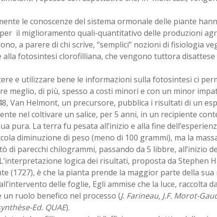
mente le conoscenze del sistema ormonale delle piante han
per il miglioramento quali-quantitativo delle produzioni agr
no, a parere di chi scrive, “semplici” nozioni di fisiologia v
e alla fotosintesi clorofilliana, che vengono tuttora disattese
re e utilizzare bene le informazioni sulla fotosintesi ci pe
e meglio, di più, spesso a costi minori e con un minor impa
8, Van Helmont, un precursore, pubblica i risultati di un e
ente nel coltivare un salice, per 5 anni, in un recipiente cont
qua pura. La terra fu pesata all’inizio e alla fine dell’esperi
cola diminuzione di peso (meno di 100 grammi), ma la massa
 di parecchi chilogrammi, passando da 5 libbre, all’inizio de
 L’interpretazione logica dei risultati, proposta da Stephen H
e (1727), è che la pianta prende la maggior parte della sua 
all’intervento delle foglie, Egli ammise che la luce, raccolta da
 un ruolo benefico nel processo (
J. Farineau, J.F. Morot-Gau
ynthèse-Ed. QUAE
).