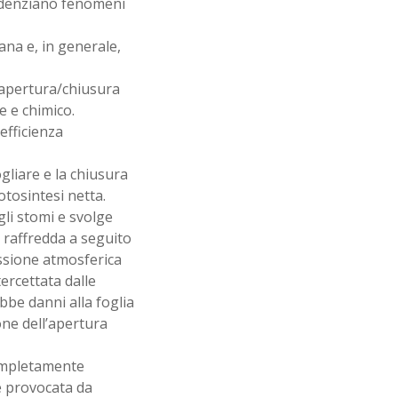
evidenziano fenomeni
iana e, in generale,
ll’apertura/chiusura
e e chimico.
efficienza
gliare e la chiusura
otosintesi netta.
li stomi e svolge
 raffredda a seguito
essione atmosferica
ercettata dalle
be danni alla foglia
ne dell’apertura
completamente
 è provocata da