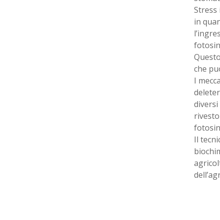
Stress 
in quan
l’ingre
fotosin
Questo 
che può
I mecca
deleter
diversi
rivesto
fotosin
Il tec
biochim
agricol
dell’ag