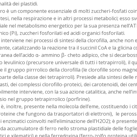
alità dei plastidi.
oro è un componente essenziale di molti zuccheri-fosfati coin
tesi, nella respirazione e in altri processi metabolici; esso 
iale nel metabolismo energetico per la sua presenza nell’AT
ico (Pi), zuccheri fosforilati ed acidi organici fosforilati.
o interviene nei processi di sintesi della clorofilla, anche no
ente, catalizzando la reazione tra il succinil CoA e la glicina
nea dell’acido α- ammino β- cheto adipico, che si decarboss
levulinico (precursore universale di tutti i tetrapirroli), il 
 il gruppo pirrrolico della clorofilla (le clorofille sono magn
arte della classe dei tetrapirroli). Presiede alla sintesi del
asti, dei complessi clorofillo-proteici, dei carotenoidi, dei cen
lmente interviene, con la sua azione catalitica, anche nell’i
o nel gruppo tetrapirrolico (porfirine).
o è, inoltre, presente nella molecola dell’eme, costituendo i c
teine che fungono da trasportatori di elettroni), le perossid
i enzimatici coinvolti nell’eliminazione dell’H2O2); è presente 
da accumulatore di ferro nello stroma plastidiale delle foglie
ici e xilematici) e nella ferredoxina (ferro-zolfo proteina utili