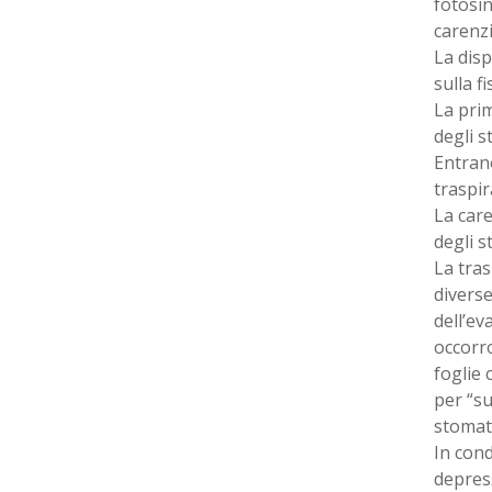
fotosin
carenzi
La disp
sulla f
La prim
degli s
Entrano
traspir
La care
degli s
La tra
diverse
dell’ev
occorro
foglie 
per “s
stomati
In cond
depress