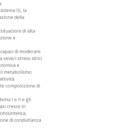
.
istema II), la
azione della
situazioni di alta
zione e
i capaci di moderare
severi stress idrici.
bolomica e
 il metabolismo
attività
nte composizione di
ema I e II e gli
asi cresce in
otosintetica,
ione di conduttanza