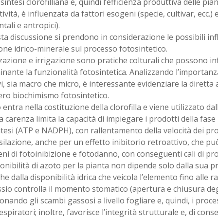
sintesi clorofilliana e, quindi l’efficienza produttiva delle pian
ività, è influenzata da fattori esogeni (specie, cultivar, ecc.
tali e antropici).
ta discussione si prendono in considerazione le possibili inf
one idrico-minerale sul processo fotosintetico.
zzazione e irrigazione sono pratiche colturali che possono i
nante la funzionalità fotosintetica. Analizzando l’importanz
vi, sia macro che micro, è interessante evidenziare la diretta 
tero biochimismo fotosintetico.
 entra nella costituzione della clorofilla e viene utilizzato d
 carenza limita la capacità di impiegare i prodotti della fase
tesi (ATP e NADPH), con rallentamento della velocità dei pro
ilazione, anche per un effetto inibitorio retroattivo, che pu
i di fotoinibizione e fotodanno, con conseguenti cali di pro
onibilità di azoto per la pianta non dipende solo dalla sua p
e dalla disponibilità idrica che veicola l’elemento fino alle rad
ssio controlla il momento stomatico (apertura e chiusura deg
onando gli scambi gassosi a livello fogliare e, quindi, i proces
respiratori; inoltre, favorisce l’integrità strutturale e, di con