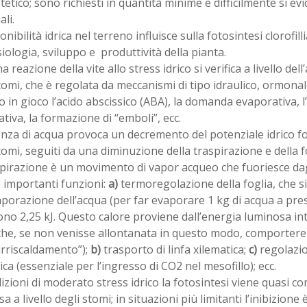
tetico; sono richiesti in quantità minime e difficilmente si 
ali.
onibilità idrica nel terreno influisce sulla fotosintesi clorofill
isiologia, sviluppo e produttività della pianta.
a reazione della vite allo stress idrico si verifica a livello de
tomi, che è regolata da meccanismi di tipo idraulico, ormonal
 in gioco l’acido abscissico (ABA), la domanda evaporativa, l’
ativa, la formazione di “emboli”, ecc.
nza di acqua provoca un decremento del potenziale idrico fo
tomi, seguiti da una diminuzione della traspirazione e della f
spirazione è un movimento di vapor acqueo che fuoriesce dag
 importanti funzioni:
a)
termoregolazione della foglia, che si
aporazione dell’acqua (per far evaporare 1 kg di acqua a pr
no 2,25 kJ. Questo calore proviene dall’energia luminosa int
che, se non venisse allontanata in questo modo, comportereb
urriscaldamento”);
b)
trasporto di linfa xilematica;
c)
regolazio
ca (essenziale per l’ingresso di CO2 nel mesofillo); ecc.
izioni di moderato stress idrico la fotosintesi viene quasi 
a a livello degli stomi; in situazioni più limitanti l’inibizione