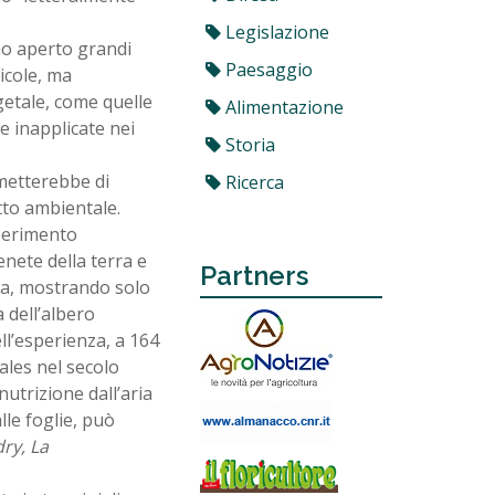
Legislazione
no aperto grandi
Paesaggio
icole, ma
egetale, come quelle
Alimentazione
 e inapplicate nei
Storia
rmetterebbe di
Ricerca
tto ambientale.
sperimento
enete della terra e
Partners
enza, mostrando solo
 dell’albero
ll’esperienza, a 164
ales nel secolo
nutrizione dall’aria
lle foglie, può
dry, La