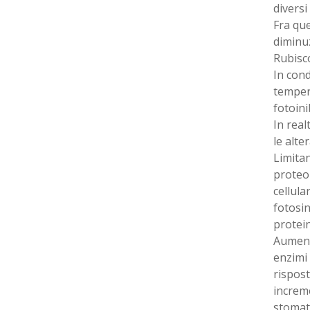
diversi
Fra que
diminuz
Rubisco
In cond
temper
fotoini
In real
le alte
Limitan
proteom
cellula
fotosin
protein
Aumenta
enzimi 
rispost
increm
stomati