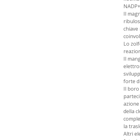
NADP+ 
Il magn
ribulos
chiave 
coinvol
Lo zolf
reazion
Il mang
elettron
svilupp
forte d
Il boro
parteci
azione 
della c
comple
la tras
Altri e