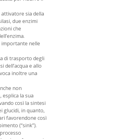
attivatore sia della
ilasi, due enzimi
azioni che
ell’enzima.
è importante nelle
a di trasporto degli
si dell’acqua e allo
voca inoltre una
 anche non
 esplica la sua
ivando così la sintesi
i glucidi, in quanto,
ari favorendone così
bimento (“sink”).
l processo