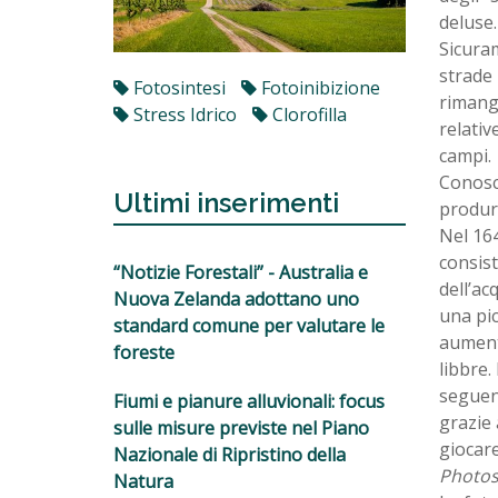
deluse.
Sicura
strade 
Fotosintesi
Fotoinibizione
rimango
Stress Idrico
Clorofilla
relativ
campi.
Conosce
Ultimi inserimenti
produrr
Nel 164
consist
“Notizie Forestali” - Australia e
dell’ac
Nuova Zelanda adottano uno
una pic
standard comune per valutare le
aumentò
foreste
libbre.
seguent
Fiumi e pianure alluvionali: focus
grazie 
sulle misure previste nel Piano
giocare
Nazionale di Ripristino della
Photos
Natura