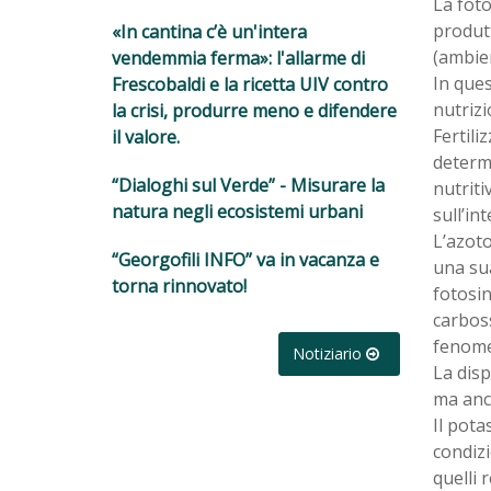
La foto
produtt
«In cantina c’è un'intera
(ambien
vendemmia ferma»: l'allarme di
In ques
Frescobaldi e la ricetta UIV contro
nutrizi
la crisi, produrre meno e difendere
Fertili
il valore.
determi
“Dialoghi sul Verde” - Misurare la
nutriti
natura negli ecosistemi urbani
sull’in
L’azoto
“Georgofili INFO” va in vacanza e
una sua
torna rinnovato!
fotosin
carboss
fenomen
Notiziario
La disp
ma anch
Il pota
condizi
quelli 