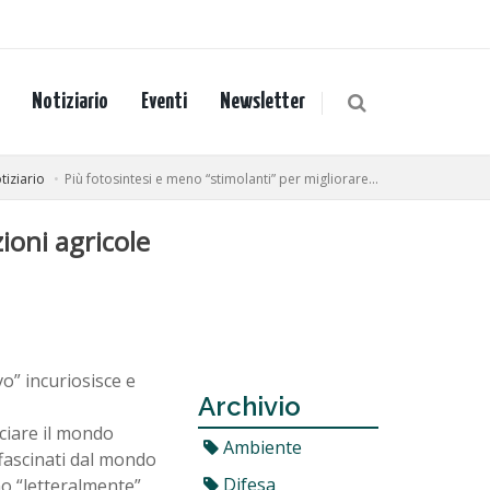
Notiziario
Eventi
Newsletter
tiziario
Più fotosintesi e meno “stimolanti” per migliorare...
ioni agricole
o” incuriosisce e
Archivio
sciare il mondo
Ambiente
ffascinati dal mondo
Difesa
no “letteralmente”