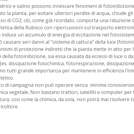
idrico e salino possono innescare fenomeni di fotoinibizion
to la pianta, per evitare ulteriori perdite di acqua, chiude gl
sso di CO2; ciò, come già ricordato, comporta una riduzione de
tetica della Rubisco con ripercussioni sul trasporto elettroni
induce un accumulo di energia di eccitazione nel fotosistema 
 causare seri danni al “sistema di cattura” della luce (fotoini
nismi di protezione indiretti che la pianta mette in atto per li
i della fotoinibizione, sia essa causata da eccessi di luce o d
 (es. dissipazione fotochimica, fotorespirazione, dissipazione 
no tutti grande importanza per mantenere in efficienza l’in
tetico.
nico di campagna non può operare senza minime conoscenze d
ica vegetale. Non bastano trattori, satelliti e computer per
tura, così come la chimica, da sola, non potrà mai risolvere t
ricoltore.