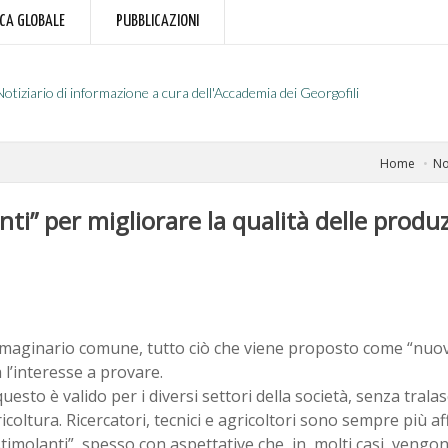
RCA GLOBALE
PUBBLICAZIONI
Notiziario di informazione a cura dell'Accademia dei Georgofili
Home
No
ti” per migliorare la qualità delle produz
mmaginario comune, tutto ciò che viene proposto come “nuov
 l’interesse a provare.
uesto è valido per i diversi settori della società, senza trala
ricoltura. Ricercatori, tecnici e agricoltori sono sempre più a
stimolanti”, spesso con aspettative che, in molti casi, vengo