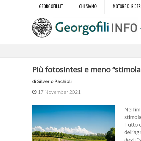
GEORGOFILI.IT
CHI SIAMO
MOTORE DI RICE
Più fotosintesi e meno “stimolan
di Silverio Pachioli
17 November 2021
Nell’i
stimola
Tutto q
dell’ag
degli “