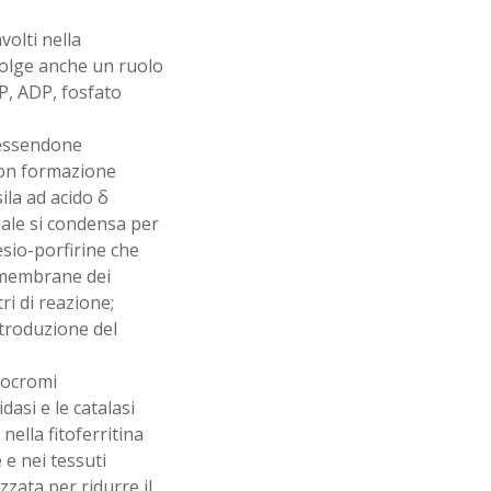
volti nella
svolge anche un ruolo
P, ADP, fosfato
n essendone
 con formazione
ila ad acido δ
quale si condensa per
esio-porfirine che
le membrane dei
tri di reazione;
ntroduzione del
itocromi
asi e le catalasi
nella fitoferritina
 e nei tessuti
zzata per ridurre il