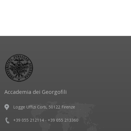
Accademia dei Georgofili
Logge Uffizi Corti, 50122 Firenze
+39 055 212114 - +39 055 213360