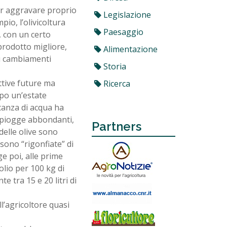
per aggravare proprio
Legislazione
pio, l’olivicoltura
Paesaggio
, con un certo
 prodotto migliore,
Alimentazione
ai cambiamenti
Storia
ettive future ma
Ricerca
opo un’estate
canza di acqua ha
le piogge abbondanti,
Partners
 delle olive sono
 sono “rigonfiate” di
ge poi, alle prime
 olio per 100 kg di
e tra 15 e 20 litri di
ll’agricoltore quasi