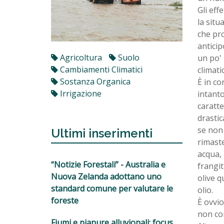
Gli eff
la situ
che pro
anticip
Agricoltura
Suolo
un po' 
Cambiamenti Climatici
climati
Sostanza Organica
È in co
Irrigazione
intanto
caratte
drastic
se non 
Ultimi inserimenti
rimaste
acqua, 
“Notizie Forestali” - Australia e
frangit
Nuova Zelanda adottano uno
olive q
standard comune per valutare le
olio.
foreste
È ovvio
non con
Fiumi e pianure alluvionali: focus