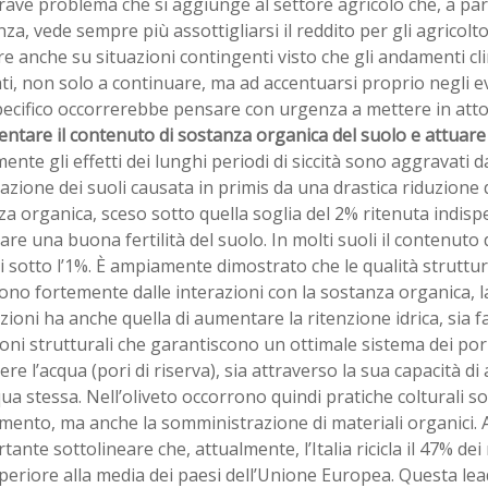
rave problema che si aggiunge al settore agricolo che, a pa
nza, vede sempre più assottigliarsi il reddito per gli agricolt
ere anche su situazioni contingenti visto che gli andamenti cl
ti, non solo a continuare, ma ad accentuarsi proprio negli e
ecifico occorrerebbe pensare con urgenza a mettere in atto
ntare il contenuto di sostanza organica del suolo e attuare l
ente gli effetti dei lunghi periodi di siccità sono aggravati 
zione dei suoli causata in primis da una drastica riduzione 
a organica, sceso sotto quella soglia del 2% ritenuta indisp
are una buona fertilità del suolo. In molti suoli il contenuto
 sotto l’1%. È ampiamente dimostrato che le qualità struttura
no fortemente dalle interazioni con la sostanza organica, la
zioni ha anche quella di aumentare la ritenzione idrica, sia
oni strutturali che garantiscono un ottimale sistema dei pori
ere l’acqua (pori di riserva), sia attraverso la sua capacità 
qua stessa. Nell’oliveto occorrono quindi pratiche colturali so
imento, ma anche la somministrazione di materiali organici.
tante sottolineare che, attualmente, l’Italia ricicla il 47% dei
periore alla media dei paesi dell’Unione Europea. Questa le