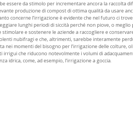
e essere da stimolo per incrementare ancora la raccolta dif
evante produzione di compost di ottima qualità da usare anch
nto concerne l’irrigazione è evidente che nel futuro ci tro
eggiare lunghi periodi di siccità perché non piove, o meglio 
 stimolare e sostenere le aziende a raccogliere e conservare
iolenti nubifragi e che, altrimenti, sarebbe interamente perd
ata nei momenti del bisogno per l’irrigazione delle colture, 
ti irrigui che riducono notevolmente i volumi di adacquame
ienza idrica, come, ad esempio, l’irrigazione a goccia.