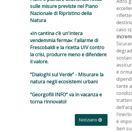
Altro g
sulle misure previste nel Piano
eccelle
Nazionale di Ripristino della
riflett
Natura
destina
caso sp
«In cantina c’è un'intera
increme
vendemmia ferma»: l'allarme di
Sicuram
Frescobaldi e la ricetta UIV contro
degrada
la crisi, produrre meno e difendere
sostanz
il valore.
assicur
è ormai
“Dialoghi sul Verde” - Misurare la
dipendo
natura negli ecosistemi urbani
tante a
condizi
“Georgofili INFO” va in vacanza e
tratten
torna rinnovato!
dell’ac
l’inerb
Notiziario
è impor
ben su