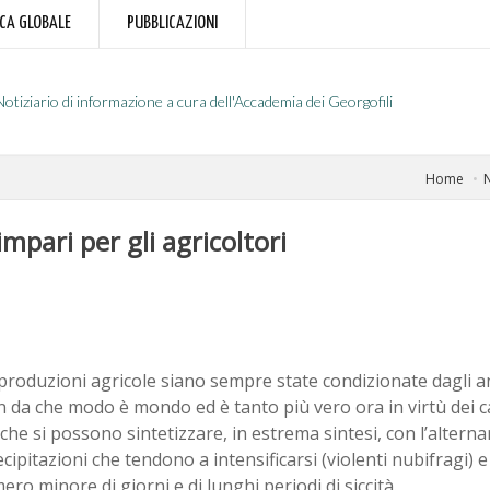
RCA GLOBALE
PUBBLICAZIONI
Notiziario di informazione a cura dell'Accademia dei Georgofili
Home
N
mpari per gli agricoltori
produzioni agricole siano sempre state condizionate dagli a
n da che modo è mondo ed è tanto più vero ora in virtù dei c
 che si possono sintetizzare, in estrema sintesi, con l’alternar
cipitazioni che tendono a intensificarsi (violenti nubifragi) e 
ro minore di giorni e di lunghi periodi di siccità.