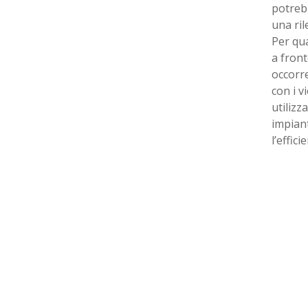
potrebb
una ril
Per qua
a front
occorre
con i v
utilizz
impian
l’effic