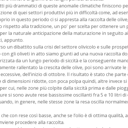
etti più drammatici di queste anomalie climatiche finiscono 
azione di quei settori produttivi più in difficoltà come, ad esem
prio in questo periodo ci si appresta alla raccolta delle olive
o rispetto alla tradizione, un po' per scelta per ottenere un
per la naturale anticipazione della maturazione in seguito 
ci, appunto.
rso un dibattito sulla crisi del settore olivicolo e sulle prosp
 con gli oliveti in atto siamo giunti ad una nuova raccolta d
rizzata da un lungo periodo di siccità e la conseguente man
amente rallentato la crescita delle olive, poi sono arrivate 
eccessive, dell’inizio di ottobre. Il risultato è stato che parte
 di dimensioni ridotte, con poca polpa quindi, altre invece si
per cui, nelle zone più colpite dalla siccità prima e dalle piog
ure si sono avute rese bassissime oscillanti fra 5 e 10 litri di
uando, in genere, nelle stesse zone la resa oscilla normalment
 che con rese così basse, anche se l’olio è di ottima qualità, a
viene procedere alla raccolta.