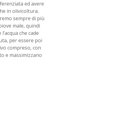
ferenziata ed avere
e in olivicoltura.
veremo sempre di più
piove male, quindi
 l’acqua che cade
uta, per essere poi
olivo compreso, con
nto e massimizzano