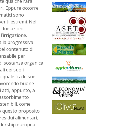
rte qualche rara
ori. Eppure occorre
imatici sono
venti estremi. Nel
 due azioni:
’irrigazione.
dalla progressiva
del contenuto di
ensabile per
 di sostanza organica
li dei suoli
 quale fra le sue
 favorendo buone
 atti, appunto, a
di assorbimento
stenibili, come
 A questo proposito
 residui alimentari,
adership europea