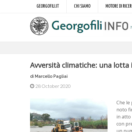
GEORGOFILI.IT
CHI SIAMO
MOTORE DI RICE
Avversità climatiche: una lotta i
di Marcello Pagliai
28 October 2020
Che le 
noto fi
in atto
con pre
un nume