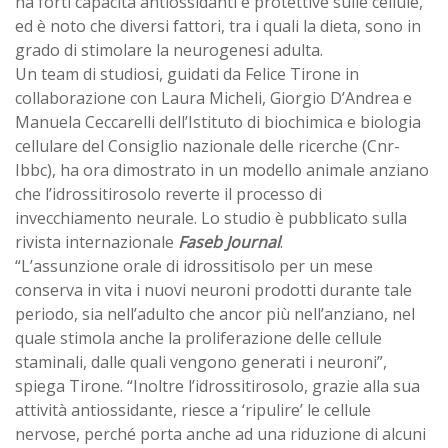
ha forti capacità antiossidanti e protettive sulle cellule,
ed è noto che diversi fattori, tra i quali la dieta, sono in
grado di stimolare la neurogenesi adulta.
Un team di studiosi, guidati da Felice Tirone in
collaborazione con Laura Micheli, Giorgio D’Andrea e
Manuela Ceccarelli dell’Istituto di biochimica e biologia
cellulare del Consiglio nazionale delle ricerche (Cnr-
Ibbc), ha ora dimostrato in un modello animale anziano
che l’idrossitirosolo reverte il processo di
invecchiamento neurale. Lo studio è pubblicato sulla
rivista internazionale
Faseb Journal
.
“L’assunzione orale di idrossitisolo per un mese
conserva in vita i nuovi neuroni prodotti durante tale
periodo, sia nell’adulto che ancor più nell’anziano, nel
quale stimola anche la proliferazione delle cellule
staminali, dalle quali vengono generati i neuroni”,
spiega Tirone. “Inoltre l’idrossitirosolo, grazie alla sua
attività antiossidante, riesce a ‘ripulire’ le cellule
nervose, perché porta anche ad una riduzione di alcuni