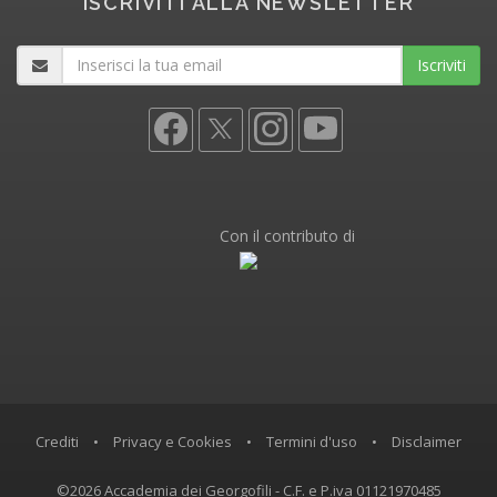
ISCRIVITI ALLA NEWSLETTER
Iscriviti
Con il contributo di
Crediti
•
Privacy e Cookies
•
Termini d'uso
•
Disclaimer
©2026 Accademia dei Georgofili - C.F. e P.iva 01121970485