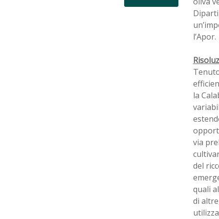
oliva v
Diparti
un’impo
l’Apor.
Risolu
Tenuto 
efficie
la Cala
variabi
estende
opportu
via pre
cultiva
del ri
emerger
quali a
di altr
utilizz