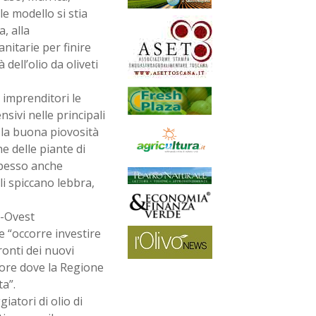
e modello si stia
, alla
nitarie per finire
dell’olio da oliveti
 imprenditori le
nsivi nelle principali
i, la buona piovosità
he delle piante di
spesso anche
li spiccano lebbra,
d-Ovest
e “occorre investire
ronti dei nuovi
tore dove la Regione
a”.
iatori di olio di