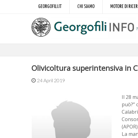
GEORGOFILI.IT
CHI SIAMO
MOTORE DI RICE
Olivicoltura superintensiva in C
24 April 2019
Il 28 m
può?” o
Calabri
Consorz
(APOR)
La mani