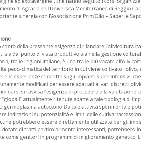
ergine ed extravergine”, che hanno seguito i corsi organizzat
mento di Agraria dell’Università Mediterranea di Reggio Calab
rtante sinergia con l’Associazione Prim’Olio – Saperi e Sapo
zione
conto della pressante esigenza di rilanciare l’olivicoltura it
nti sia dal punto di vista produttivo sia nella gestione coltur
bria, tra le regioni italiane, è una tra le più vocate all’olivicol
lità pedo-climatica del territorio in cui viene coltivato l’olivo
re le esperienze condotte sugli impianti superintensivi, c
namente modificati per essere adattati ai vari distretti olivic
liminare, si ravvisa l’esigenza di procedere alla valutazione 
r “globali” attualmente ritenute adatte a tale tipologia di imp
cco germoplasma autoctono Da tale attività sperimentale po
e indicazioni su potenzialità e limiti delle cultivar/accessioni
lcune potrebbero essere direttamente utilizzate per gli impi
e, dotate di tratti particolarmente interessanti, potrebbero i
ate come genitori in programmi di miglioramento genetico. E