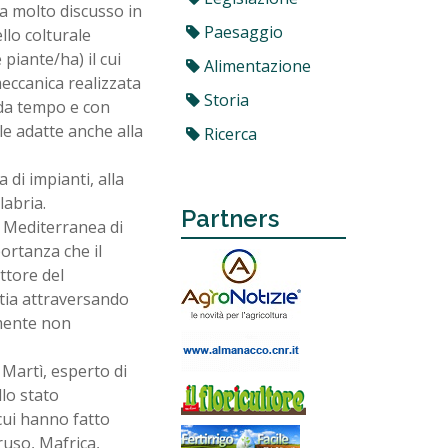
a molto discusso in
Paesaggio
llo colturale
piante/ha) il cui
Alimentazione
meccanica realizzata
Storia
e da tempo e con
rle adatte anche alla
Ricerca
 di impianti, alla
labria.
Partners
tà Mediterranea di
portanza che il
ettore del
stia attraversando
amente non
 Martì, esperto di
llo stato
 cui hanno fatto
aruso, Mafrica,