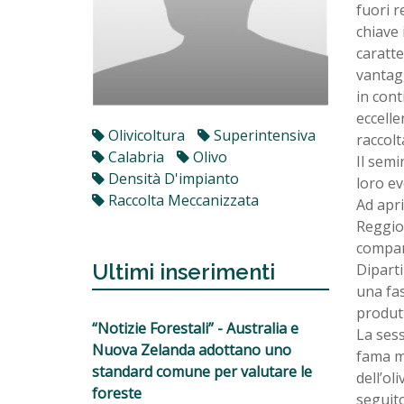
fuori r
chiave 
caratte
vantagg
in cont
eccelle
Olivicoltura
Superintensiva
raccolta
Calabria
Olivo
Il semi
Densità D'impianto
loro ev
Raccolta Meccanizzata
Ad apri
Reggio 
compart
Ultimi inserimenti
Diparti
una fas
produtt
“Notizie Forestali” - Australia e
La sess
Nuova Zelanda adottano uno
fama mo
standard comune per valutare le
dell’ol
foreste
seguito