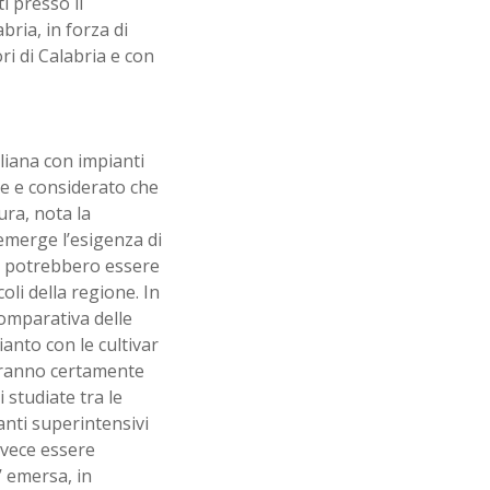
i presso il
ria, in forza di
ri di Calabria e con
aliana con impianti
ale e considerato che
tura, nota la
, emerge l’esigenza di
he potrebbero essere
oli della regione. In
comparativa delle
ianto con le cultivar
tranno certamente
 studiate tra le
anti superintensivi
nvece essere
’ emersa, in