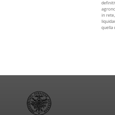
definit
agronom
in rete
liquida
quella 