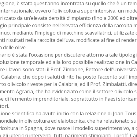
egione, è stata quest’anno incentrata su quello che è un tem
internazionale, ovvero l’olivicoltura superintensiva, un mode
rizzato da un’elevata densità d’impianto (fino a 2000 ed oltre 
io principale consiste nell’elevata efficienza della raccolta 
inuo, mediante l’impiego di macchine scavallatrici, utilizzat
nti risultati nella raccolta dell’uva, modificate al fine di rende
 delle olive.
nario è stata l’occasione per discutere attorno a tale tipologia
oluzione temporale ed alla loro possibile realizzazione in Ca
re i lavori sono stati il Prof. Zimbone, Rettore dell’Universi
Calabria, che dopo i saluti di rito ha posto l’accento sull’ im
o olivicolo riveste per la Calabria, ed il Prof. Zimbalatti, dir
mento Agraria, che ha evidenziato come il settore olivicolo 
e di fermento imprenditoriale, soprattutto in Paesi storic
ori.
ione scientifica ha avuto inizio con la relazione di Joan Tous
ndiale in olivicoltura ed elaiotecnica, che ha relazionato su
ivicoltura in Spagna, dove nasce il modello superintensivo, a
 gli ulteriori interventi, tutti parimenti stimolanti. I proff. C