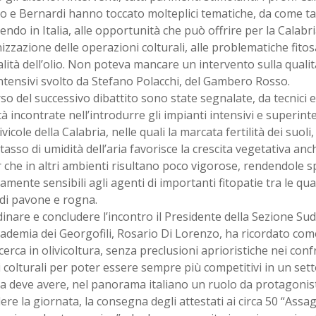
 e Bernardi hanno toccato molteplici tematiche, da come tal
endo in Italia, alle opportunità che può offrire per la Calabria
zzazione delle operazioni colturali, alle problematiche fitosa
alità dell’olio. Non poteva mancare un intervento sulla qualità 
tensivi svolto da Stefano Polacchi, del Gambero Rosso.
so del successivo dibattito sono state segnalate, da tecnici e
ltà incontrate nell’introdurre gli impianti intensivi e superinte
ivicole della Calabria, nelle quali la marcata fertilità dei suol
o tasso di umidità dell’aria favorisce la crescita vegetativa anc
r che in altri ambienti risultano poco vigorose, rendendole 
mente sensibili agli agenti di importanti fitopatie tra le qua
di pavone e rogna.
inare e concludere l’incontro il Presidente della Sezione Su
cademia dei Georgofili, Rosario Di Lorenzo, ha ricordato com
icerca in olivicoltura, senza preclusioni aprioristiche nei conf
 colturali per poter essere sempre più competitivi in un set
a deve avere, nel panorama italiano un ruolo da protagonist
ere la giornata, la consegna degli attestati ai circa 50 “Assagg