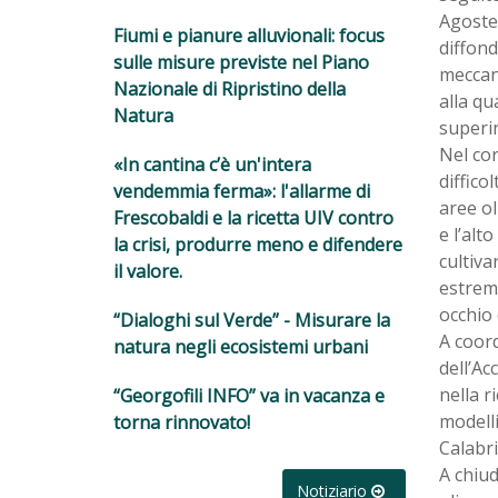
Agosteo
Fiumi e pianure alluvionali: focus
diffond
sulle misure previste nel Piano
meccani
Nazionale di Ripristino della
alla qu
Natura
superin
Nel cor
«In cantina c’è un'intera
diffico
vendemmia ferma»: l'allarme di
aree ol
Frescobaldi e la ricetta UIV contro
e l’alt
la crisi, produrre meno e difendere
cultiva
il valore.
estrema
occhio 
“Dialoghi sul Verde” - Misurare la
A coord
natura negli ecosistemi urbani
dell’Ac
nella r
“Georgofili INFO” va in vacanza e
modelli
torna rinnovato!
Calabri
A chiud
Notiziario