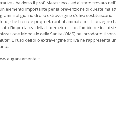
ative - ha detto il prof. Matassino - ed è’ stato trovato nell
 un elemento importante per la prevenzione di queste malatti
grammi al giorno di olio extravergine d’oliva sostituiscono il
ene, che ha note proprietà antinfiammatorie. Il convegno ha
ato l’importanza della l’interazione con l’ambiente in cui si v
izzazione Mondiale della Sanità (OMS) ha introdotto il conc
alute”. E l’uso dell’olio extravergine d’oliva ne rappresenta un
ante.
www.euganeamente.it