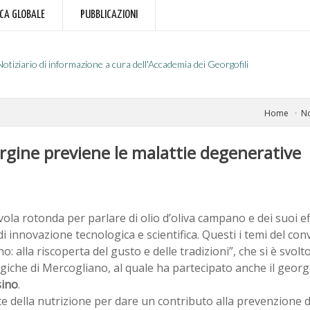
RCA GLOBALE
PUBBLICAZIONI
Notiziario di informazione a cura dell'Accademia dei Georgofili
Home
No
vergine previene le malattie degenerative
ola rotonda per parlare di olio d’oliva campano e dei suoi eff
i innovazione tecnologica e scientifica. Questi i temi del conv
: alla riscoperta del gusto e delle tradizioni”, che si è svolt
iche di Mercogliano, al quale ha partecipato anche il georg
ino
.
te della nutrizione per dare un contributo alla prevenzione d