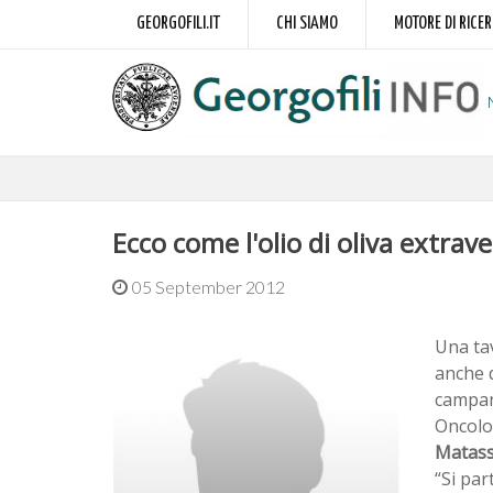
GEORGOFILI.IT
CHI SIAMO
MOTORE DI RICE
Ecco come l'olio di oliva extra
05 September 2012
Una tav
anche d
campano
Oncolog
Matass
“Si par