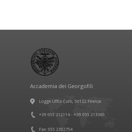
Accademia dei Georgofili
Logge Uffizi Corti, 50122 Firenze
+39 055 212114 - +39 055 213360
Fax: 055 2302754