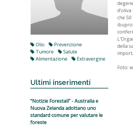
degener
d’oliva
che 50 
ibuprof
conferm
L’Organ
Olio
Prevenzione
della s
Tumore
Salute
import
Alimentazione
Extravergine
Foto: 
Ultimi inserimenti
“Notizie Forestali” - Australia e
Nuova Zelanda adottano uno
standard comune per valutare le
foreste