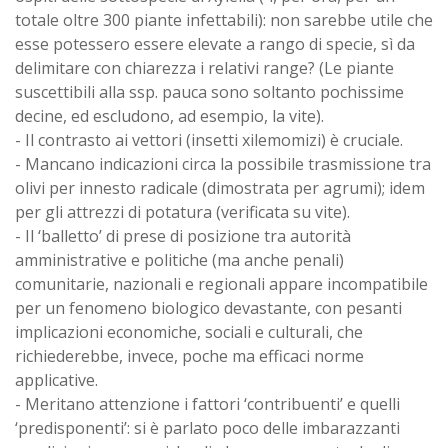
totale oltre 300 piante infettabili): non sarebbe utile che
esse potessero essere elevate a rango di specie, sì da
delimitare con chiarezza i relativi range? (Le piante
suscettibili alla ssp. pauca sono soltanto pochissime
decine, ed escludono, ad esempio, la vite).
- Il contrasto ai vettori (insetti xilemomizi) è cruciale.
- Mancano indicazioni circa la possibile trasmissione tra
olivi per innesto radicale (dimostrata per agrumi); idem
per gli attrezzi di potatura (verificata su vite).
- Il ‘balletto’ di prese di posizione tra autorità
amministrative e politiche (ma anche penali)
comunitarie, nazionali e regionali appare incompatibile
per un fenomeno biologico devastante, con pesanti
implicazioni economiche, sociali e culturali, che
richiederebbe, invece, poche ma efficaci norme
applicative.
- Meritano attenzione i fattori ‘contribuenti’ e quelli
‘predisponenti’: si è parlato poco delle imbarazzanti