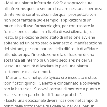
- Mai una pianta infetta da
Xylella
è sopravvissuta
all’infezione; questo sembra lasciare nessuna speranza
di interventi curativi, alcuni dei quali prospettati con
non poca fantasia (ad esempio, applicazioni di un
mucolitico di uso farmacologico, per contrastare la
formazione del biofilm a livello di vasi xilematici); del
resto, la percezione dello stato di infezione avviene
soltanto ad un certo stadio avanzato di manifestazione
dei sintomi, per non parlare della difficoltà di affidare
all’endoterapia l’introduzione e la diffusione di una
sostanza all’interno di un olivo secolare; ne deriva
l’assoluta inutilità di lasciare in piedi una pianta
certamente malata o morta.
- Mai un areale nel quale
Xylella
si è insediata è stato
‘bonificato’: quindi il Salento è condannato a convivere
con la batteriosi. Si dovrà cercare di mettere a punto e
realizzare un pacchetto di “buone pratiche”.
- Esiste una eccezionale diversificazione nel campo di
ospiti delle sottospecie di Xylella (4, per ora, per un